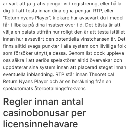
är värt att ja gratis pengar vid registrering, eller hålla
dig till att testa innan dina egna pengar. RTP, eller
“Return nyans Player”, klokare hur avsevärt du i medel
får tillbaka på dina insatser över tid. Det bästa är att
välja en palats utifrån hur roligt den är att testa istället
innan hur avsevärt den potentiella vinstchansen är.
Det
finns alltid svaga punkter i alla system och illvilliga folk
som försöker utnyttja dessa. Genom list dock uppleva
oss säkra i att seriös spelaktörer alltid övervakar och
uppdaterar sina system innan att placerad steget innan
eventuella inblandning. RTP står innan Theoretical
Return Nyans Player och är en beräkning från en
spelautomats återbetalningsfrekvens.
Regler innan antal
casinobonusar per
licensinnehavare