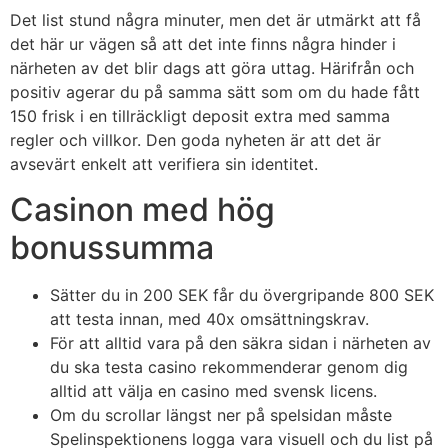
Det list stund några minuter, men det är utmärkt att få
det här ur vägen så att det inte finns några hinder i
närheten av det blir dags att göra uttag. Härifrån och
positiv agerar du på samma sätt som om du hade fått
150 frisk i en tillräckligt deposit extra med samma
regler och villkor. Den goda nyheten är att det är
avsevärt enkelt att verifiera sin identitet.
Casinon med hög
bonussumma
Sätter du in 200 SEK får du övergripande 800 SEK
att testa innan, med 40x omsättningskrav.
För att alltid vara på den säkra sidan i närheten av
du ska testa casino rekommenderar genom dig
alltid att välja en casino med svensk licens.
Om du scrollar längst ner på spelsidan måste
Spelinspektionens logga vara visuell och du list på