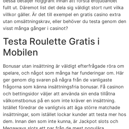
dessa detaljer noggrant innan att förstå erbjudandet
fullt ut. Däremot list det dela sig väldigt stort runt vilka
villkor gäller. Är det till exempel en gratis casino extra
utan omsättningskrav, eller behöver du testa genom den
visst många gånger i casinot?
Testa Roulette Gratis i
Mobilen
Bonusar utan insättning är väldigt efterfrågade röra om
spelare, och något som många har funderingar om. Här
ger genom dig svaren på några från de vanligaste
frågorna som känna insättningsfria bonusar. Få casinon
och bettingsidor väljer att använda sin enda tillåtna
välkomstbonus på en som inte kräver en insättning.
Istället föredrar de vanligtvis att äga större matchade
insättningar, som istället lockar kunder att testa mer hos
dem. Innan den som inte kunna, är Jackpot slots och
Megaways slots ett par från de mest populära