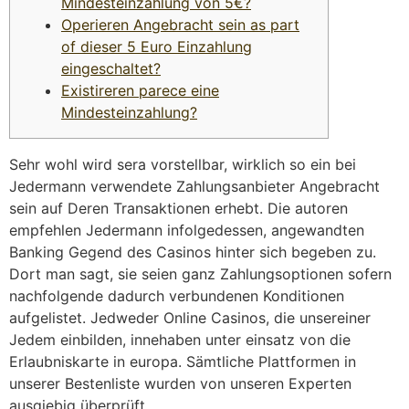
Mindesteinzahlung von 5€?
Operieren Angebracht sein as part
of dieser 5 Euro Einzahlung
eingeschaltet?
Existireren parece eine
Mindesteinzahlung?
Sehr wohl wird sera vorstellbar, wirklich so ein bei
Jedermann verwendete Zahlungsanbieter Angebracht
sein auf Deren Transaktionen erhebt. Die autoren
empfehlen Jedermann infolgedessen, angewandten
Banking Gegend des Casinos hinter sich begeben zu.
Dort man sagt, sie seien ganz Zahlungsoptionen sofern
nachfolgende dadurch verbundenen Konditionen
aufgelistet. Jedweder Online Casinos, die unsereiner
Jedem einbilden, innehaben unter einsatz von die
Erlaubniskarte in europa.
Sämtliche Plattformen in
unserer Bestenliste wurden von unseren Experten
ausgiebig überprüft.