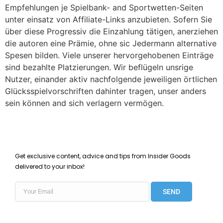
Empfehlungen je Spielbank- and Sportwetten-Seiten
unter einsatz von Affiliate-Links anzubieten. Sofern Sie
über diese Progressiv die Einzahlung tätigen, anerziehen
die autoren eine Prämie, ohne sic Jedermann alternative
Spesen bilden. Viele unserer hervorgehobenen Einträge
sind bezahlte Platzierungen. Wir beflügeln unsrige
Nutzer, einander aktiv nachfolgende jeweiligen örtlichen
Glücksspielvorschriften dahinter tragen, unser anders
sein können and sich verlagern vermögen.
Get exclusive content, advice and tips from Insider Goods
delivered to your inbox!
SEND