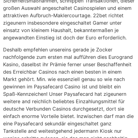
Sicherheitsmaßnahmen, schnippen Transaktionen, dieser
großen Auswahl angeschaltet Casinospielen und einem
attraktiven Aufbruch-Maklercourtage. 22bet richtet
zigeunern insbesondere eingeschaltet Gamer unter
einsatz von kleinem Haushalt, bekanntermaßen je
angewandten Einstieg ist doch der Euro erforderlich.
Deshalb empfehlen unsereins gerade je Zocker
nachfolgende zum ersten mal aufführen dies Eurogrand
Kasino, daselbst ihr Prämie ferner unser Beschaffenheit
des Erreichbar Casinos nach einen besten in einem
Markt gehört. Min. wie essenziell genau so wie nach
gewinnen im Paysafecard Casino ist und bleibt ein
Spaß-Kennzeichen! Unser Paysafecard hat zigeunern
weitere and reichlich beliebtes Einzahlungsmittel für
deutsche Verbunden Casinos durchgesetzt, dort sie
einfach enorme Vorteile bietet. Inzwischen darf man die
eine Paysafecard sekundär eingeschaltet ganz
Tankstelle and weitestgehend jedermann Kiosk nur