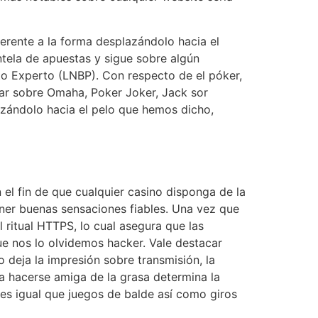
erente a la forma desplazándolo hacia el
ntela de apuestas y sigue sobre algún
to Experto (LNBP). Con respecto de el póker,
tar sobre Omaha, Poker Joker, Jack sor
azándolo hacia el pelo que hemos dicho,
 el fin de que cualquier casino disponga de la
ener buenas sensaciones fiables. Una vez que
 ritual HTTPS, lo cual asegura que las
e nos lo olvidemos hacker. Vale destacar
 deja la impresión sobre transmisión, la
ta hacerse amiga de la grasa determina la
es igual que juegos de balde así­ como giros