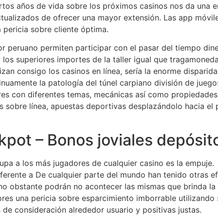
ertos años de vida sobre los próximos casinos nos da una 
tualizados de ofrecer una mayor extensión. Las app móvile
 pericia sobre cliente óptima.
or peruano permiten participar con el pasar del tiempo dine
los superiores importes de la taller igual que tragamoned
zan consigo los casinos en línea, serí­a la enorme disparid
nuamente la patologí­a del túnel carpiano división de juegos
es con diferentes temas, mecánicas así­ como propiedades.
s sobre línea, apuestas deportivas desplazándolo hacia el
pot – Bonos joviales depósit
pa a los más jugadores de cualquier casino es la empuje.
erente a De cualquier parte del mundo han tenido otras efe
 no obstante podrán no acontecer las mismas que brinda l
dores una pericia sobre esparcimiento imborrable utilizando
 de consideración alrededor usuario y positivas justas.