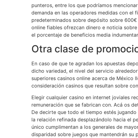
punteros, entre los que podrí­amos mencionar
demanda en las operadores medidas con el fi
predeterminados sobre depósito sobre 600€ p
online fiables ofrezcan dinero e noticia sobr
el porcentaje de beneficios media indumentar
Otra clase de promoci
En caso de que te agradan los apuestas depor
dicho variedad, el nivel del servicio alreded
superiores casinos online acerca de México 
consideración casinos que resultan sobre con
Elegir cualquier casino en internet joviales r
remuneración que se fabrican con. Acá os de
De decirte que todo el tiempo estés jugando 
la relación refinada desplazándolo hacia el 
único cumplimentan a los generales de mayor
disparidad sobre juegos que mantendrán su pr