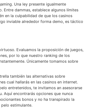
gaming. Una ley presente igualmente
o. Entre dammas, establece algunos límites
 en la culpabilidad de que los casinos
algo inviable alrededor forma demo, es táctico
virtuoso. Evaluamos la proposición de juegos,
nes, por lo que nuestro ranking de los
 constantemente. Únicamente tomamos sobre
trella también las alternativas sobre
cual hallarás en las casinos en internet.
elo entretenidos, te invitamos an asesorarse
uu. Aquí encontrarás opciones que nunca
mocionantes bonos y no ha transpirado la
 pelo estimulante.