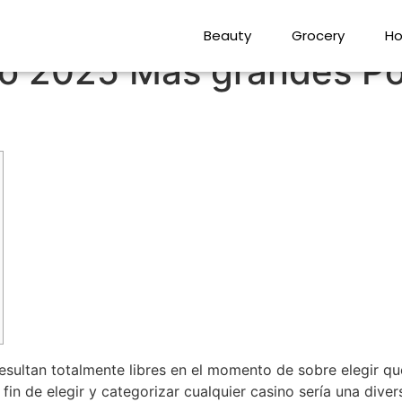
 cualquier parte Fa-Fa
Beauty
Grocery
Ho
o 2025 Más grandes Pos
esultan totalmente libres en el momento de sobre elegir qu
fin de elegir y categorizar cualquier casino serí­a una div