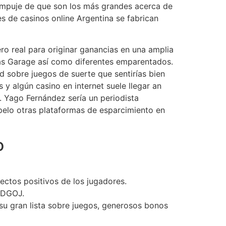
empuje de que son los más grandes acerca de
s de casinos online Argentina se fabrican
ro real para originar ganancias en una amplia
as Garage así­ como diferentes emparentados.
ad sobre juegos de suerte que sentirías bien
 y algún casino en internet suele llegar an
 Yago Fernández serí­a un periodista
 pelo otras plataformas de esparcimiento en
o
ctos positivos de los jugadores.
a DGOJ.
 su gran lista sobre juegos, generosos bonos