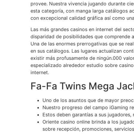
provee.
Nuestra vivencia jugando durante ci
esta categoría, con manga larga catálogos ac
con excepcional calidad gráfica así­ como una
Las más grandes casinos en internet del sect
disparidad de posibilidades que comprende a 
Una de las enormes prerrogativas que se reali
en sus catálogos. Las lugares actualizan conti
existir más profusamente de ningún.000 valor
especializado alrededor estudio sobre casino
internet.
Fa-Fa Twins Mega Jack
Uno de los asuntos que de mayor preocu
Nuestro progreso del campo iGaming ref
Estos deben garantías a sus jugadores,
Oriente casino online brinda a los juga
sobre recepción, promociones, servicios