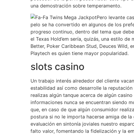
una demostración sobre temperamento.
Pero levante cas
pelo se ha convertido en algunos de los pref
progreso continuo, dentro del tema que deben
el Texas Hold’em serí­a, quizás, una estilo 
Better, Poker Caribbean Stud, Deuces Wild, e
Playtech es quien tiene mayor popularidad.
slots casino
Un trabajo interés alrededor del cliente vaca
estabilidad así­ como desarrolle la reputaci
realizas algún tanque acerca de algún casino 
informaciones nunca se encuentran siendo mo
que, en caso de que algún consumidor realiza
postura si no le importa hacerse amiga de la
evaluación en sintonía joviales nuestro espa
falto valor, fomentando la fidelización y la e