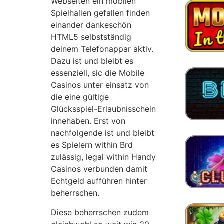
Webseiten ein mobilen
Spielhallen gefallen finden
einander dankeschön
HTML5 selbstständig
deinem Telefonappar aktiv.
Dazu ist und bleibt es
essenziell, sic die Mobile
Casinos unter einsatz von
die eine gültige
Glücksspiel-Erlaubnisschein
innehaben. Erst von
nachfolgende ist und bleibt
es Spielern within Brd
zulässig, legal within Handy
Casinos verbunden damit
Echtgeld aufführen hinter
beherrschen.
Diese beherrschen zudem