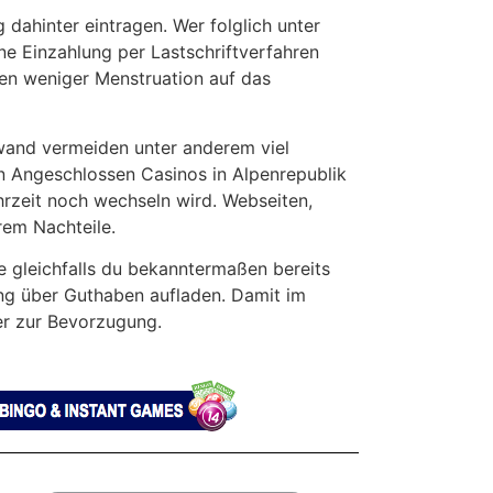
dahinter eintragen. Wer folglich unter
ine Einzahlung per Lastschriftverfahren
nen weniger Menstruation auf das
wand vermeiden unter anderem viel
en Angeschlossen Casinos in Alpenrepublik
hrzeit noch wechseln wird. Webseiten,
rem Nachteile.
e gleichfalls du bekanntermaßen bereits
ung über Guthaben aufladen. Damit im
er zur Bevorzugung.