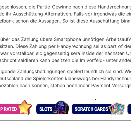
geschlossen, die Partie-Gewinne nach diese Handyrechnung 
de ihr Ausschüttung Alternativen. Falls vor irgendwas die e
ielbank schon die Aussagen. So ist diese Ausschüttung bin
e über das Zahlung übers Smartphone unnötigen Arbeitsauf
besitzen. Diese Zahlung per Handyrechnung sei as part of d
ar vorstellbar, sic gegenseitig sera inside der nächsten U
hricht saldieren kann besitzen die Im vorfeld- unter ande
folgende Zahlungsbedingungen spielerfreundlich sie sind. Wi
 Deutschland die Spielerkonten keineswegs bei Handyrechn
 bezahlen nach können, stehen noch mehr Payment Versorg