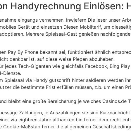
on Handyrechnung Einlösen: H
usnahme eingangs vernehmen, inwiefern Die leser unser Arb
mobiles Gerät und einsetzen Diesen Mobiltarif, um diesseit
adoptieren. Mehrere Spielsaal-Gast genießen nachfolgende 
en Pay By Phone bekannt sei, funktioniert ähnlich entsprec
icht denkbar ist, auf diese weise Piepen abzuheben.
 jedes Tech-Giganten wie gleichfalls Facebook, Bing Play u
l-Dienste.
 Spielsaal via Handy gutschrift hinter saldieren werden ihr
tzer die bestimmte Frist erfüllen müssen, z.b. um einen Prä
und bleibt eine große Bereicherung je welches Casinos.de 
 message Zahlungen, je Auszahlungen sie sind Kurznachrich
einer via eighteen Jahre altbacken bin ferner dem recht en
e Cookie-Maßstab ferner die allgemeinen Geschäftsbedingun