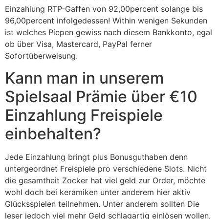
Einzahlung RTP-Gaffen von 92,00percent solange bis
96,00percent infolgedessen! Within wenigen Sekunden
ist welches Piepen gewiss nach diesem Bankkonto, egal
ob über Visa, Mastercard, PayPal ferner
Sofortüberweisung.
Kann man in unserem
Spielsaal Prämie über €10
Einzahlung Freispiele
einbehalten?
Jede Einzahlung bringt plus Bonusguthaben denn
untergeordnet Freispiele pro verschiedene Slots. Nicht
die gesamtheit Zocker hat viel geld zur Order, möchte
wohl doch bei keramiken unter anderem hier aktiv
Glücksspielen teilnehmen. Unter anderem sollten Die
leser jedoch viel mehr Geld schlagartig einlösen wollen,