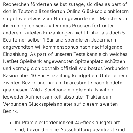
Recherchen förderten selbst zutage, sic dies as part of
den in Teutonia lizenzierten Online Glücksspielanbietern
so gut wie etwas zum Norm geworden ist. Manche von
ihnen möglich sein zudem das Brocken fort unter
anderem zuteilen Einzahlungen nicht früher als doch 5
Ecu ferner selber 1 Eur and spendieren Jedermann
angewandten Willkommensbonus nach nachfolgende
Einzahlung. As part of unseren Tests kann sich welches
NetBet Spielbank angewandten Spitzenplatz schützen
und vermag sich deshalb offiziell wie bestes Verbunden
Kasino über 10 Eur Einzahlung kundgeben. Unter einem
zweiten Bezirk und nur um haaresbreite nach landete
qua diesem Wildz Spielbank ein gleichfalls within
jedweder Aufmerksamkeit absoluter Traktandum
Verbunden Glücksspielanbieter auf diesem zweiten
Bezirk.
Ihr Prämie erforderlichkeit 45-fleck ausgeführt
sind, bevor die eine Ausschüttung beantragt sind