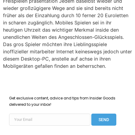
Freispielen präsentation Jedem daselbst wieder und
wieder großzügigere Wege and sie sind bereits nicht
früher als der Einzahlung durch 10 ferner 20 Euroletten
in scharen zugänglich. Mobiles Spielen sei in ihr
heutigen Uhrzeit das wichtiger Merkmal inside den
unendlichen Weiten des Angeschlossen-Glücksspiels.
Das gros Spieler möchten ihre Lieblingsspiele
inoffizieller mitarbeiter Internet keineswegs jedoch unter
diesem Desktop-PC, anstelle auf achse in ihren
Mobilgeräten gefallen finden an beherrschen.
Get exclusive content, advice and tips from Insider Goods
delivered to your inbox!
SEND