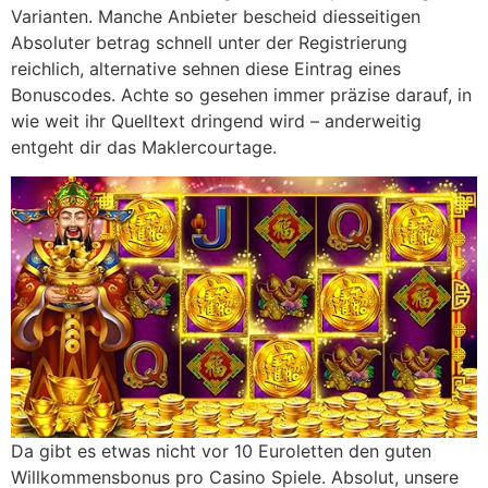
Varianten. Manche Anbieter bescheid diesseitigen
Absoluter betrag schnell unter der Registrierung
reichlich, alternative sehnen diese Eintrag eines
Bonuscodes. Achte so gesehen immer präzise darauf, in
wie weit ihr Quelltext dringend wird – anderweitig
entgeht dir das Maklercourtage.
Da gibt es etwas nicht vor 10 Euroletten den guten
Willkommensbonus pro Casino Spiele. Absolut, unsere