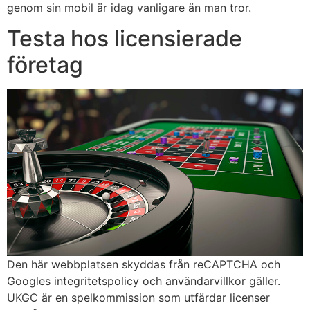
genom sin mobil är idag vanligare än man tror.
Testa hos licensierade
företag
Den här webbplatsen skyddas från reCAPTCHA och
Googles integritetspolicy och användarvillkor gäller.
UKGC är en spelkommission som utfärdar licenser