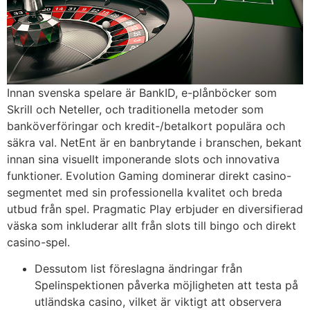
Innan svenska spelare är BankID, e-plånböcker som
Skrill och Neteller, och traditionella metoder som
banköverföringar och kredit-/betalkort populära och
säkra val. NetEnt är en banbrytande i branschen, bekant
innan sina visuellt imponerande slots och innovativa
funktioner. Evolution Gaming dominerar direkt casino-
segmentet med sin professionella kvalitet och breda
utbud från spel. Pragmatic Play erbjuder en diversifierad
väska som inkluderar allt från slots till bingo och direkt
casino-spel.
Dessutom list föreslagna ändringar från
Spelinspektionen påverka möjligheten att testa på
utländska casino, vilket är viktigt att observera