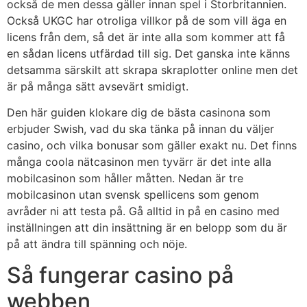
också de men dessa gäller innan spel i Storbritannien.
Också UKGC har otroliga villkor på de som vill äga en
licens från dem, så det är inte alla som kommer att få
en sådan licens utfärdad till sig. Det ganska inte känns
detsamma särskilt att skrapa skraplotter online men det
är på många sätt avsevärt smidigt.
Den här guiden klokare dig de bästa casinona som
erbjuder Swish, vad du ska tänka på innan du väljer
casino, och vilka bonusar som gäller exakt nu. Det finns
många coola nätcasinon men tyvärr är det inte alla
mobilcasinon som håller måtten. Nedan är tre
mobilcasinon utan svensk spellicens som genom
avråder ni att testa på. Gå alltid in på en casino med
inställningen att din insättning är en belopp som du är
på att ändra till spänning och nöje.
Så fungerar casino på
webben