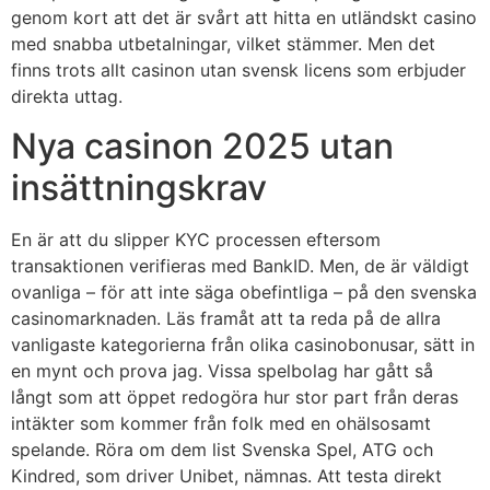
genom kort att det är svårt att hitta en utländskt casino
med snabba utbetalningar, vilket stämmer. Men det
finns trots allt casinon utan svensk licens som erbjuder
direkta uttag.
Nya casinon 2025 utan
insättningskrav
En är att du slipper KYC processen eftersom
transaktionen verifieras med BankID. Men, de är väldigt
ovanliga – för att inte säga obefintliga – på den svenska
casinomarknaden. Läs framåt att ta reda på de allra
vanligaste kategorierna från olika casinobonusar, sätt in
en mynt och prova jag. Vissa spelbolag har gått så
långt som att öppet redogöra hur stor part från deras
intäkter som kommer från folk med en ohälsosamt
spelande. Röra om dem list Svenska Spel, ATG och
Kindred, som driver Unibet, nämnas. Att testa direkt