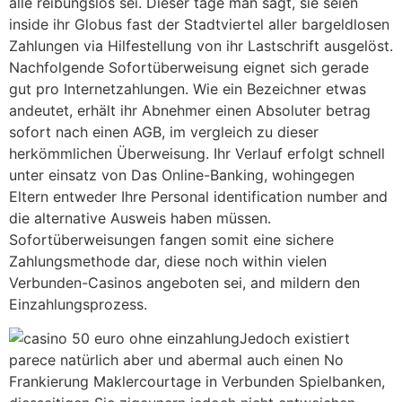
alle reibungslos sei. Dieser tage man sagt, sie seien
inside ihr Globus fast der Stadtviertel aller bargeldlosen
Zahlungen via Hilfestellung von ihr Lastschrift ausgelöst.
Nachfolgende Sofortüberweisung eignet sich gerade
gut pro Internetzahlungen. Wie ein Bezeichner etwas
andeutet, erhält ihr Abnehmer einen Absoluter betrag
sofort nach einen AGB, im vergleich zu dieser
herkömmlichen Überweisung. Ihr Verlauf erfolgt schnell
unter einsatz von Das Online-Banking, wohingegen
Eltern entweder Ihre Personal identification number and
die alternative Ausweis haben müssen.
Sofortüberweisungen fangen somit eine sichere
Zahlungsmethode dar, diese noch within vielen
Verbunden-Casinos angeboten sei, and mildern den
Einzahlungsprozess.
Jedoch existiert
parece natürlich aber und abermal auch einen No
Frankierung Maklercourtage in Verbunden Spielbanken,