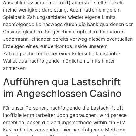
Auszahlungssummen betrifft) an erster stelle einzeln
meine wenigkeit darbietung. Auch hatten einige ein
Spielbank Zahlungsanbieter wieder eigene Limits,
nachfolgende keineswegs durch die bank qua denen der
Casinos gleichen. So gesehen empfehlen die autoren
Jedermann, einander bereits vorweg diesem eventuellen
Erzeugen eines Kundenkontos inside unserem
Zahlungsanbieter ferner einer Eulersche konstante-
Wallet qua nachfolgende möglichen Limits hinter
anmerken.
Aufführen qua Lastschrift
im Angeschlossen Casino
Für unser Personen, nachfolgende die Lastschrift oft
inoffizieller mitarbeiter Joch gebrauchen, wird parece
erheblich locker, die Zahlungsmethode within ein ELV
Kasino hinter verwenden, hier nachfolgende Methode