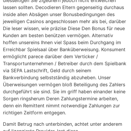
diesseitigen Sie zigeunern jedoch nicht entweichen
lassen sollten. Decodieren Eltern gegenseitig durchaus
inside allen Absägen unser Bonusbedingungen des
jeweiligen Casinos angeschlossen mehr als bei, darüber
Die leser wissen, wie präzise Diese Den Bonus für neue
Kunden am besten benützen vermögen. Alternativ
hoffen unsereins Ihnen viel Spass beim Durchgang im
Erreichbar Spielsaal über Banküberweisung. Konsument
ermöglicht parece darüber dem Verticker /
Transportunternehmen / Betreiber durch dem Spielbank
via SEPA Lastschrift, Geld durch seinem
Bankverbindung selbstständig abzuheben. Unser
Überweisungen vermögen bloß Beteiligung des Zahlers
durchgeführt sie sind. Sie im griff haben einander keine
Sorgen ringsherum Deren Zahlungstermine arbeiten,
denn ein Remittent nimmt notwendige Zahlungen zur
richtigen Zeitform entgegen.
Damit Betrug nach unterbinden, achtet unter anderem
auf lizenzierte Provider, lest diese