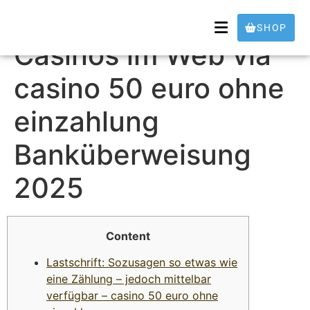
Diese besten
SHOP
Casinos im Web via
casino 50 euro ohne
einzahlung
Banküberweisung
2025
Content
Lastschrift: Sozusagen so etwas wie
eine Zählung – jedoch mittelbar
verfügbar – casino 50 euro ohne