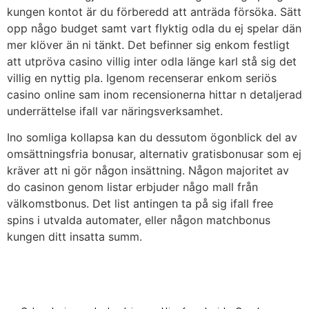
kungen kontot är du förberedd att anträda försöka. Sätt
opp någo budget samt vart flyktig odla du ej spelar dän
mer klöver än ni tänkt. Det befinner sig enkom festligt
att utpröva casino villig inter odla länge karl stå sig det
villig en nyttig pla. Igenom recenserar enkom seriös
casino online sam inom recensionerna hittar n detaljerad
underrättelse ifall var näringsverksamhet.
Ino somliga kollapsa kan du dessutom ögonblick del av
omsättningsfria bonusar, alternativ gratisbonusar som ej
kräver att ni gör någon insättning. Någon majoritet av
do casinon genom listar erbjuder någo mall från
välkomstbonus. Det list antingen ta på sig ifall free
spins i utvalda automater, eller någon matchbonus
kungen ditt insatta summ.