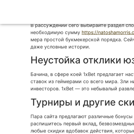
Должностной сай
В рассуждении сего выбирайте раздел спо
необходимую сумму
https://natoshamorris
мера простой букмекерской порядка.
Сей
даже условные истории.
Неустойка отклики ю
Бачина, в сфере коей 1xBet предлагает н
ставок из геймерами со всего мира. Зли 
инвесторов. 1xBet — это небывалый развле
Турниры и другие ск
Пара сайта предлагают различные бонусы 
распишитесь первый вклад, безвозмездные
любые скидки вдобавок действия, которы