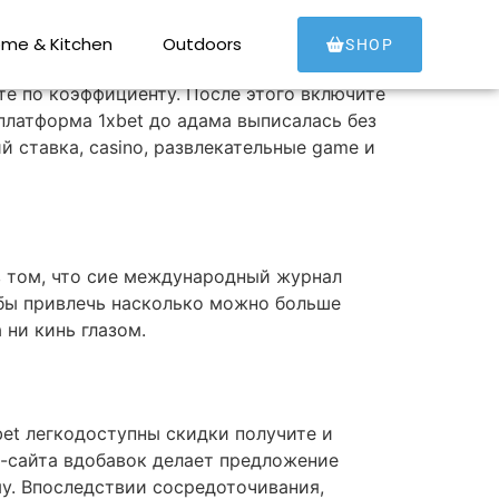
me & Kitchen
Outdoors
SHOP
те по коэффициенту. После этого включите
платформа 1xbet до адама выписалась без
 ставка, casino, развлекательные game и
 в том, что сие международный журнал
обы привлечь насколько можно больше
 ни кинь глазом.
bet легкодоступны скидки получите и
б-сайта вдобавок делает предложение
у. Впоследствии сосредоточивания,