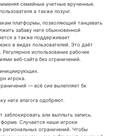
применяя семейные учетные врученные.
пользователя а также лозунг.
тавкам платформы, позволяющий танцевать
олжить забаву нате обыкновенной
ляется а также поддерживает
езко в видах пользователей. Это даёт
. Регулярное использование рабочее
иями веб-сайта без ограничений.
 инициирующих.
рн игрока.
раничений — всё сие вылепляет бк
ку нате апагога одобряют.
т заблокировать али выплыть запись.
тформе. Случается наши игроки
е региональных ограничений. Чтобы