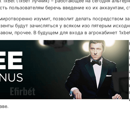
к 1xBet (1хбет лучник) – работающее на сегодня альте
сть пользователям беречь введение ко их аккаунтам, с
иротворенно изумит, позволит делать посредством зав
зенты будут зачисляться у всяком изо пятерым исходн
 авом, прочее. В будущем для входа в агрокабинет 1xbet
аве.