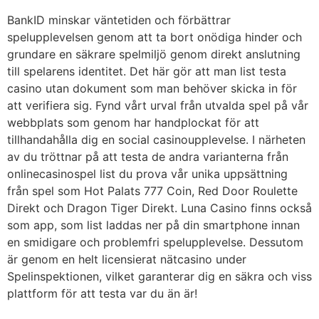
BankID minskar väntetiden och förbättrar
spelupplevelsen genom att ta bort onödiga hinder och
grundare en säkrare spelmiljö genom direkt anslutning
till spelarens identitet. Det här gör att man list testa
casino utan dokument som man behöver skicka in för
att verifiera sig. Fynd vårt urval från utvalda spel på vår
webbplats som genom har handplockat för att
tillhandahålla dig en social casinoupplevelse. I närheten
av du tröttnar på att testa de andra varianterna från
onlinecasinospel list du prova vår unika uppsättning
från spel som Hot Palats 777 Coin, Red Door Roulette
Direkt och Dragon Tiger Direkt. Luna Casino finns också
som app, som list laddas ner på din smartphone innan
en smidigare och problemfri spelupplevelse. Dessutom
är genom en helt licensierat nätcasino under
Spelinspektionen, vilket garanterar dig en säkra och viss
plattform för att testa var du än är!