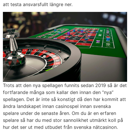
att testa ansvarsfullt längre ner.
Trots att den nya spellagen funnits sedan 2019 så är det
fortfarande många som kallar den innan den ”nya”
spellagen. Det är inte så konstigt då den har kommit att
ändra landskapet innan casinospel innan svenska
spelare under de senaste åren. Om du är en erfaren
spelare så har du med stor sannolikhet utmärkt koll på
hur det ser ut med utbudet från svenska nätcasinon.