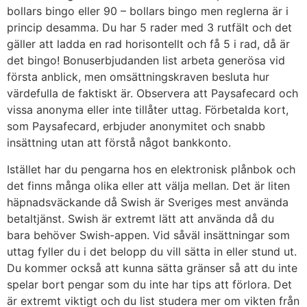
bollars bingo eller 90 – bollars bingo men reglerna är i
princip desamma. Du har 5 rader med 3 rutfält och det
gäller att ladda en rad horisontellt och få 5 i rad, då är
det bingo! Bonuserbjudanden list arbeta generösa vid
första anblick, men omsättningskraven besluta hur
värdefulla de faktiskt är. Observera att Paysafecard och
vissa anonyma eller inte tillåter uttag. Förbetalda kort,
som Paysafecard, erbjuder anonymitet och snabb
insättning utan att förstå något bankkonto.
Istället har du pengarna hos en elektronisk plånbok och
det finns många olika eller att välja mellan. Det är liten
häpnadsväckande då Swish är Sveriges mest använda
betaltjänst. Swish är extremt lätt att använda då du
bara behöver Swish-appen. Vid såväl insättningar som
uttag fyller du i det belopp du vill sätta in eller stund ut.
Du kommer också att kunna sätta gränser så att du inte
spelar bort pengar som du inte har tips att förlora. Det
är extremt viktigt och du list studera mer om vikten från