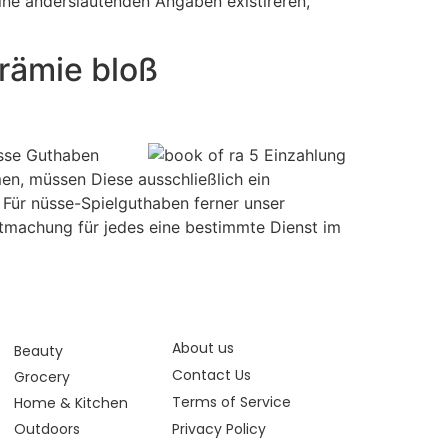
eine anderslautenden Angaben existireren,
rämie bloß
nüsse Guthaben
n, müssen Diese ausschließlich ein
 Für nüsse-Spielguthaben ferner unser
utmachung für jedes eine bestimmte Dienst im
About us
Beauty
Contact Us
Grocery
Terms of Service
Home & Kitchen
Outdoors
Privacy Policy