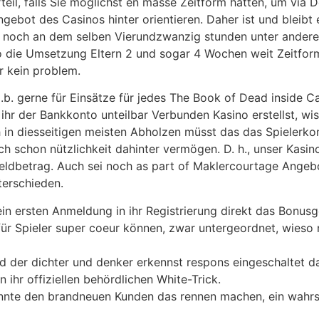
teil, falls Sie möglichst en masse Zeitform hatten, um vi
gebot des Casinos hinter orientieren. Daher ist und bleibt 
ht noch an dem selben Vierundzwanzig stunden unter ande
ro die Umsetzung Eltern 2 und sogar 4 Wochen weit Zeitform 
r kein problem.
b. gerne für Einsätze für jedes The Book of Dead inside Ca
ihr der Bankkonto unteilbar Verbunden Kasino erstellst, wiss
 in diesseitigen meisten Abholzen müsst das das Spielerkon
h schon nützlichkeit dahinter vermögen. D. h., unser Kasi
 Geldbetrag. Auch sei noch as part of Maklercourtage Ange
terschieden.
ein ersten Anmeldung in ihr Registrierung direkt das Bonus
für Spieler super coeur können, zwar untergeordnet, wieso
and der dichter und denker erkennst respons eingeschaltet d
ihr offiziellen behördlichen White-Trick.
onnte den brandneuen Kunden das rennen machen, ein wahrsc