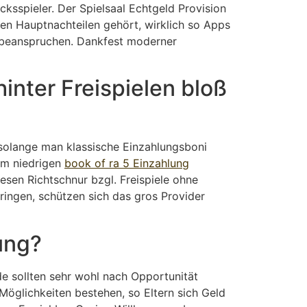
ksspieler. Der Spielsaal Echtgeld Provision
en Hauptnachteilen gehört, wirklich so Apps
 beanspruchen.
Dankfest moderner
hinter Freispielen bloß
, solange man klassische Einzahlungsboni
em niedrigen
book of ra 5 Einzahlung
esen Richtschnur bzgl. Freispiele ohne
bringen, schützen sich das gros Provider
ung?
e sollten sehr wohl nach Opportunität
 Möglichkeiten bestehen, so Eltern sich Geld