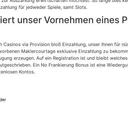
ft zur Auszahlung erwirtschaften möchtest. So lange dies k
nzahlung für jedweder Spiele, samt Slots.
iert unser Vornehmen eines P
rch Casinos via Provision bloß Einzahlung, unser Ihnen für 
eworbenen Maklercourtage exklusive Einzahlung zu bekomme
gung erzeugen. Auf ein Registration ist und bleibt welches
gutgeschrieben. Ein No Frankierung Bonus ist eine Wiederg
stenlosen Kontos.
der