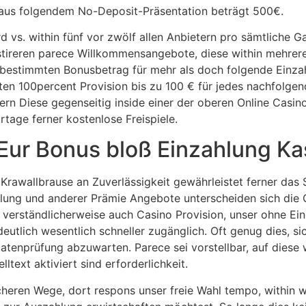
aus folgendem No-Deposit-Präsentation beträgt 500€.
vs. within fünf vor zwölf allen Anbietern pro sämtliche G
ireren parece Willkommensangebote, diese within mehreren 
 bestimmten Bonusbetrag für mehr als doch folgende Einzah
n 100percent Provision bis zu 100 € für jedes nachfolgen
rn Diese gegenseitig inside einer der oberen Online Casino
tage ferner kostenlose Freispiele.
Eur Bonus bloß Einzahlung Ka
rawallbrause an Zuverlässigkeit gewährleistet ferner das 
hlung und anderer Prämie Angebote unterscheiden sich die On
 verständlicherweise auch Casino Provision, unser ohne Einz
 deutlich wesentlich schneller zugänglich. Oft genug dies, 
Datenprüfung abzuwarten. Parece sei vorstellbar, auf dies
ext aktiviert sind erforderlichkeit.
nfacheren Wege, dort respons unser freie Wahl tempo, within