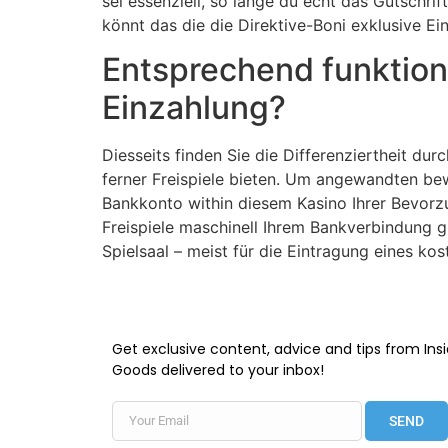
sei essenziell, so lange du echt das Gutschri
könnt das die die Direktive-Boni exklusive Ei
Entsprechend funktion
Einzahlung?
Diesseits finden Sie die Differenziertheit du
ferner Freispiele bieten. Um angewandten b
Bankkonto within diesem Kasino Ihrer Bevorzu
Freispiele maschinell Ihrem Bankverbindung 
Spielsaal – meist für die Eintragung eines ko
Get exclusive content, advice and tips from Insi
Goods delivered to your inbox!
SEND