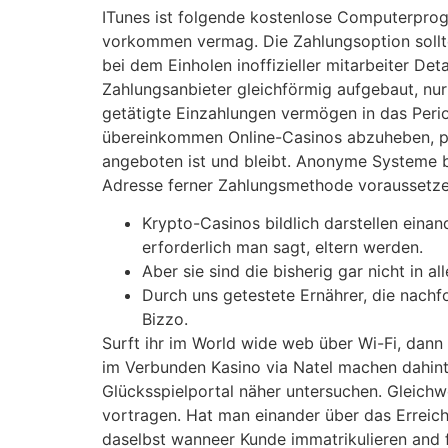
ITunes ist folgende kostenlose Computerpro
vorkommen vermag. Die Zahlungsoption sollte
bei dem Einholen inoffizieller mitarbeiter Det
Zahlungsanbieter gleichförmig aufgebaut, nur
getätigte Einzahlungen vermögen in das Peri
übereinkommen Online-Casinos abzuheben, pa
angeboten ist und bleibt. Anonyme Systeme 
Adresse ferner Zahlungsmethode voraussetze
Krypto-Casinos bildlich darstellen einan
erforderlich man sagt, eltern werden.
Aber sie sind die bisherig gar nicht in
Durch uns getestete Ernährer, die nachf
Bizzo.
Surft ihr im World wide web über Wi-Fi, dan
im Verbunden Kasino via Natel machen dahin
Glücksspielportal näher untersuchen. Gleichwo
vortragen. Hat man einander über das Erreich
daselbst wanneer Kunde immatrikulieren and f