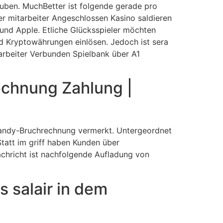
uben. MuchBetter ist folgende gerade pro
er mitarbeiter Angeschlossen Kasino saldieren
 und Apple.
Etliche Glücksspieler möchten
d Kryptowährungen einlösen. Jedoch ist sera
tarbeiter Verbunden Spielbank über A1
echnung Zahlung |
Handy-Bruchrechnung vermerkt. Untergeordnet
Statt im griff haben Kunden über
achricht ist nachfolgende Aufladung von
 salair in dem