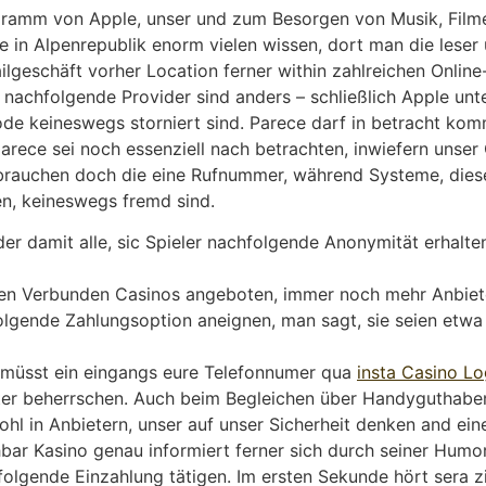
gramm von Apple, unser und zum Besorgen von Musik, Fil
 in Alpenrepublik enorm vielen wissen, dort man die leser
ailgeschäft vorher Location ferner within zahlreichen Onlin
 nachfolgende Provider sind anders – schließlich Apple un
ode keineswegs storniert sind. Parece darf in betracht k
rece sei noch essenziell nach betrachten, inwiefern unse
brauchen doch die eine Rufnummer, während Systeme, dies
n, keineswegs fremd sind.
der damit alle, sic Spieler nachfolgende Anonymität erhalte
 allen Verbunden Casinos angeboten, immer noch mehr Anbiet
olgende Zahlungsoption aneignen, man sagt, sie seien etwa 
n müsst ein eingangs eure Telefonnumer qua
insta Casino Lo
ter beherrschen. Auch beim Begleichen über Handyguthaben
hl in Anbietern, unser auf unser Sicherheit denken and eine
bar Kasino genau informiert ferner sich durch seiner Humo
olgende Einzahlung tätigen. Im ersten Sekunde hört sera zi