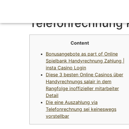
Erreichbar Spielb
Telefonrechnung 
Content
Bonusangebote as part of Online
Spielbank Handyrechnung Zahlung |
insta Casino Login
Diese 3 besten Online Casinos über
Handyrechnungs salair in dem
Rangfolge inoffizieller mitarbeiter
Detail
Die eine Auszahlung via
Telefonrechnung sei keineswegs
vorstellbar