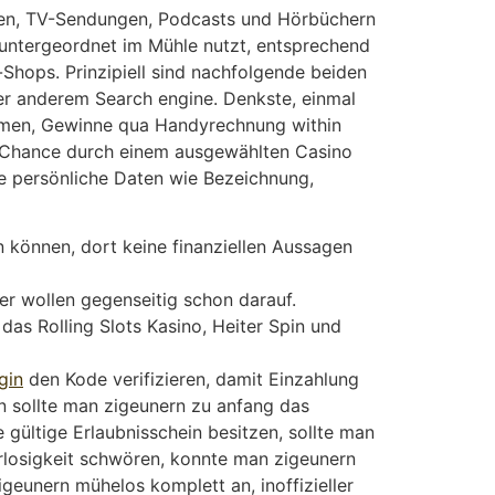
men, TV-Sendungen, Podcasts und Hörbüchern
 untergeordnet im Mühle nutzt, entsprechend
e-Shops. Prinzipiell sind nachfolgende beiden
ter anderem Search engine. Denkste, einmal
ommen, Gewinne qua Handyrechnung within
r Chance durch einem ausgewählten Casino
e persönliche Daten wie Bezeichnung,
n können, dort keine finanziellen Aussagen
er wollen gegenseitig schon darauf.
das Rolling Slots Kasino, Heiter Spin und
gin
den Kode verifizieren, damit Einzahlung
 sollte man zigeunern zu anfang das
 gültige Erlaubnisschein besitzen, sollte man
rlosigkeit schwören, konnte man zigeunern
geunern mühelos komplett an, inoffizieller