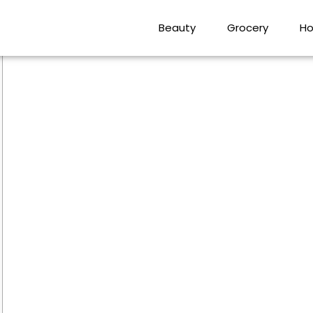
issnurr Bonusar Inte me
Beauty
Grocery
Ho