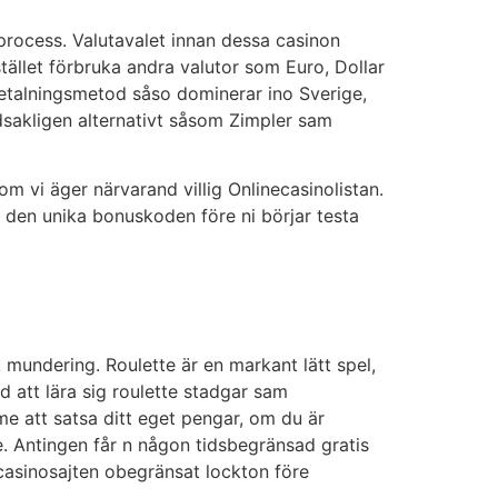
d process. Valutavalet innan dessa casinon
istället förbruka andra valutor som Euro, Dollar
etalningsmetod såso dominerar ino Sverige,
udsakligen alternativt såsom Zimpler sam
om vi äger närvarand villig Onlinecasinolistan.
sa den unika bonuskoden före ni börjar testa
k mundering. Roulette är en markant lätt spel,
d att lära sig roulette stadgar sam
me att satsa ditt eget pengar, om du är
ne. Antingen får n någon tidsbegränsad gratis
er casinosajten obegränsat lockton före