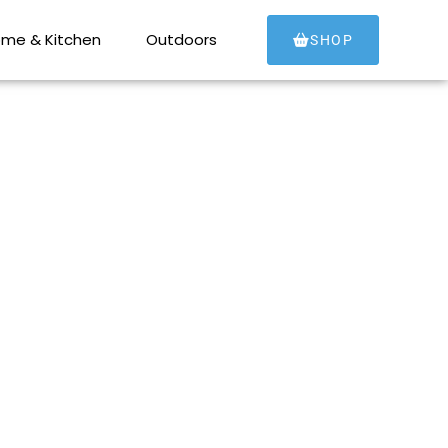
d Insättning
me & Kitchen
Outdoors
SHOP