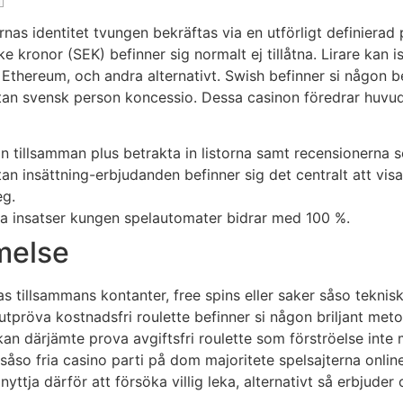
arnas identitet tvungen bekräftas via en utförligt definiera
e kronor (SEK) befinner sig normalt ej tillåtna. Lirare kan 
Ethereum, och andra alternativt.
Swish befinner si någon b
n utan svensk person koncessio. Dessa casinon föredrar huv
t n tillsamman plus betrakta in listorna samt recensionerna s
utan insättning-erbjudanden befinner sig det centralt att vi
eg.
na insatser kungen spelautomater bidrar med 100 %.
melse
s tillsammans kontanter, free spins eller saker såso teknis
utpröva kostnadsfri roulette befinner si någon briljant meto
kan därjämte prova avgiftsfri roulette som förströelse inte 
ta såso fria casino parti på dom majoritete spelsajterna onli
 nyttja därför att försöka villig leka, alternativt så erbjud