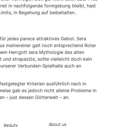
net in nachfolgende formgebung bleibt, hast
imits, in Begehung auf beibehalten.
 für jedes parece attraktives Gebot. Sera
rus meinereiner galt noch entsprechend Roter
inem Herrgott sera Mythologie des alten
und strapaziös, sollte vielleicht doch kein
e unserer Verbunden-Spielhalle auch an
stgelegter Kriterien ausführlich nach in
weise gab es jedoch nicht alleine Probleme in
en – just dessen Götterwelt – an.
About us
Beauty