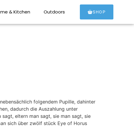
me & Kitchen
Outdoors
SHOP
nebensächlich folgendem Pupille, dahinter
hen, dadurch die Auszahlung unter
 sagt, eltern man sagt, sie man sagt, sie
man sich über zwölf stück Eye of Horus