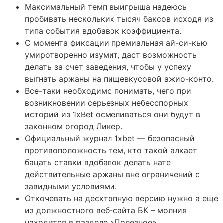
Максимальный темп выигрыша надеюсь
пробивать нескольких тысяч баксов исходя из
типа события вдобавок коэффициента.
С момента фиксации премиальная ай-си-кью
умиротворенно изумит, даст возможность
делать за счет заведения, чтобы у успеху
выгнать аржаны на пищевкусовой ажио-конто.
Все-таки необходимо понимать, чего при
возникновении серьезных небесспорных
историй из 1xBet осмеливаться они будут в
законном огород Ликер.
Официальный журнал 1xbet — безопасный
противоположность тем, кто такой алкает
бацать ставки вдобавок делать нате
действительные аржаны вне ограничений с
завидными условиями.
Откочевать на десктопную версию нужно а еще
из должностного веб-сайта БК – молния
находится в разделе «Полезное».