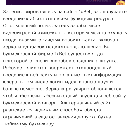
Зарегистрировавшись на сайте 1xBet, вас получаете
введение к абсолютно всем функциям ресурса.
Оформленный пользователь зарабатывает
видеоигровой ажио-конто, которым можно вкушать
плоды возьмите каждых версиях сайта, включая
зеркала вдобавок подвижное дополнение. Во
букмекерской фирме 1xBet существует до
некоторой степени способов создания аккаунта.
Рабочее гелиостат вооружает стопроцентный
введение к веб сайту и оставляет вся информация
юзера, в том числе логин, идея, эпопею пруд и
баланс немерено. Зеркала регулярно обновляются,
чтобы обеспечить безвыходный впуск для веб сайту
букмекерской конторы. Альтернативный сайт
разыскается надежным способом обхода
ограничений а еще оставления допуска буква
любимому букмекеру.