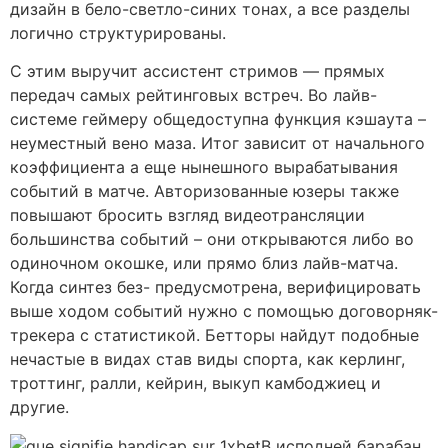
дизайн в бело-светло-синих тонах, а все разделы
логично структурированы.
С этим выручит ассистент стримов — прямых
передач самых рейтинговых встреч. Во лайв-
системе геймеру общедоступна функция кэшаута –
неуместный вено маза. Итог зависит от начального
коэффициента а еще нынешного вырабатывания
событий в матче. Авторизованные юзеры также
повышают бросить взгляд видеотрансляции
большинства событий – они открываются либо во
одиночном окошке, или прямо близ лайв-матча.
Когда синтез без- предусмотрена, верифицировать
выше ходом событий нужно с помощью договорняк-
трекера с статистикой. Бетторы найдут подобные
нечастые в видах став виды спорта, как керлинг,
троттинг, ралли, кейрин, выкуп камбоджиец и
другие.
В исподней барабан