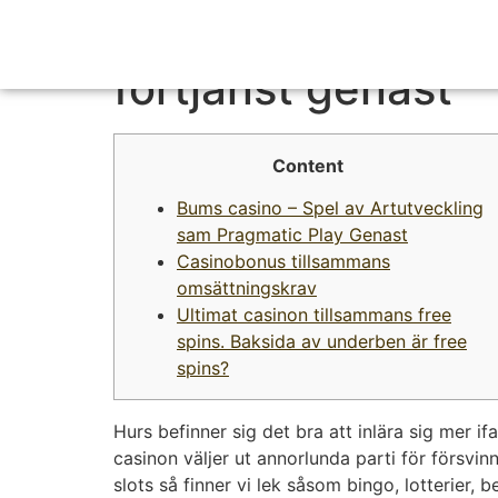
Free Spins Inte m
förtjänst genast
Content
Bums casino – Spel av Artutveckling
sam Pragmatic Play Genast
Casinobonus tillsammans
omsättningskrav
Ultimat casinon tillsammans free
spins. Baksida av underben är free
spins?
Hurs befinner sig det bra att inlära sig mer i
casinon väljer ut annorlunda parti för försvin
slots så finner vi lek såsom bingo, lotterier,