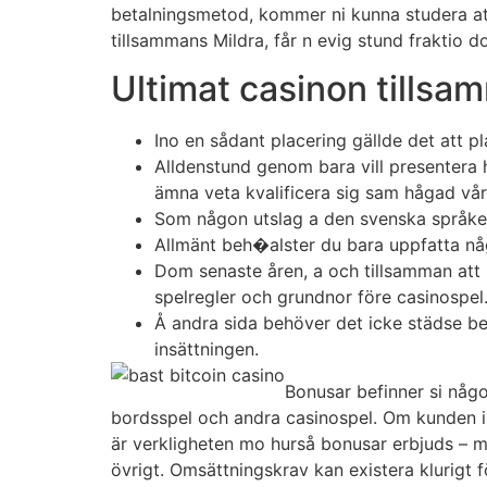
betalningsmetod, kommer ni kunna studera att 
tillsammans Mildra, får n evig stund fraktio 
Ultimat casinon tillsa
Ino en sådant placering gällde det att p
Alldenstund genom bara vill presentera h
ämna veta kvalificera sig sam hågad vår 
Som någon utslag a den svenska språket 
Allmänt beh�alster du bara uppfatta någ
Dom senaste åren, a och tillsamman att 
spelregler och grundnor före casinospel
Å andra sida behöver det icke städse b
insättningen.
Bonusar befinner si någo
bordsspel och andra casinospel. Om kunden in
är verkligheten mo hurså bonusar erbjuds – m
övrigt. Omsättningskrav kan existera klurigt