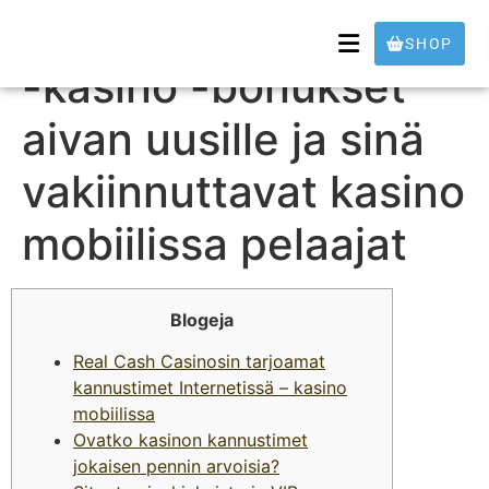
Hienoimmat Internet
SHOP
-kasino -bonukset
aivan uusille ja sinä
vakiinnuttavat kasino
mobiilissa pelaajat
Blogeja
Real Cash Casinosin tarjoamat
kannustimet Internetissä – kasino
mobiilissa
Ovatko kasinon kannustimet
jokaisen pennin arvoisia?