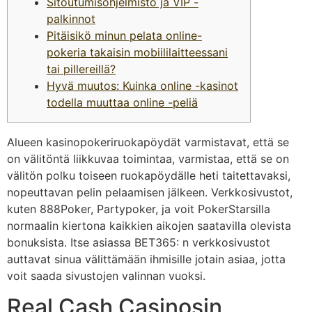
Sitoutumisohjelmisto ja VIP -
palkinnot
Pitäisikö minun pelata online-
pokeria takaisin mobiililaitteessani
tai pillereillä?
Hyvä muutos: Kuinka online -kasinot
todella muuttaa online -peliä
Alueen kasinopokeriruokapöydät varmistavat, että se
on välitöntä liikkuvaa toimintaa, varmistaa, että se on
välitön polku toiseen ruokapöydälle heti taitettavaksi,
nopeuttavan pelin pelaamisen jälkeen. Verkkosivustot,
kuten 888Poker, Partypoker, ja voit PokerStarsilla
normaalin kiertona kaikkien aikojen saatavilla olevista
bonuksista.
Itse asiassa BET365: n verkkosivustot
auttavat sinua välittämään ihmisille jotain asiaa, jotta
voit saada sivustojen valinnan vuoksi.
Real Cash Casinosin