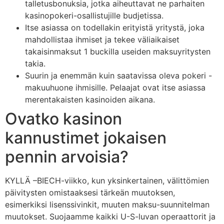
talletusbonuksia, jotka aiheuttavat ne parhaiten
kasinopokeri-osallistujille budjetissa.
Itse asiassa on todellakin erityistä yritystä, joka
mahdollistaa ihmiset ja tekee väliaikaiset
takaisinmaksut 1 buckilla useiden maksuyritysten
takia.
Suurin ja enemmän kuin saatavissa oleva pokeri -
makuuhuone ihmisille. Pelaajat ovat itse asiassa
merentakaisten kasinoiden aikana.
Ovatko kasinon
kannustimet jokaisen
pennin arvoisia?
KYLLÄ –BIECH-viikko, kun yksinkertainen, välittömien
päivitysten omistaaksesi tärkeän muutoksen,
esimerkiksi lisenssivinkit, muuten maksu-suunnitelman
muutokset. Suojaamme kaikki U-S-luvan operaattorit ja