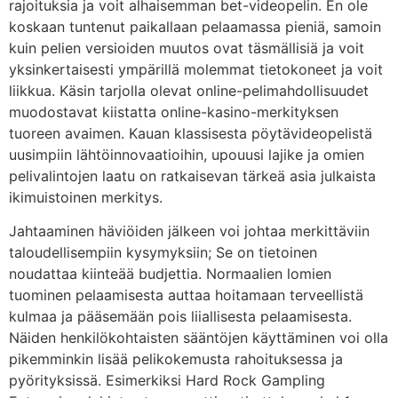
rajoituksia ja voit alhaisemman bet-videopelin. En ole
koskaan tuntenut paikallaan pelaamassa pieniä, samoin
kuin pelien versioiden muutos ovat täsmällisiä ja voit
yksinkertaisesti ympärillä molemmat tietokoneet ja voit
liikkua. Käsin tarjolla olevat online-pelimahdollisuudet
muodostavat kiistatta online-kasino-merkityksen
tuoreen avaimen. Kauan klassisesta pöytävideopelistä
uusimpiin lähtöinnovaatioihin, upouusi lajike ja omien
pelivalintojen laatu on ratkaisevan tärkeä asia julkaista
ikimuistoinen merkitys.
Jahtaaminen häviöiden jälkeen voi johtaa merkittäviin
taloudellisempiin kysymyksiin; Se on tietoinen
noudattaa kiinteää budjettia. Normaalien lomien
tuominen pelaamisesta auttaa hoitamaan terveellistä
kulmaa ja pääsemään pois liiallisesta pelaamisesta.
Näiden henkilökohtaisten sääntöjen käyttäminen voi olla
pikemminkin lisää pelikokemusta rahoituksessa ja
pyörityksissä. Esimerkiksi Hard Rock Gampling