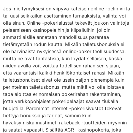
Jos mieltymyksesi on viipyvä käteisen online -pelin virta
tai uusi seikkailun asettaminen turnauksista, valinta voi
olla sinun. Online -pokerialustat tekevät joukon valintoja
pelaamiseen kasinopeleihin ja kilpailuihin, jolloin
ammattilaisille annetaan mahdollisuus parantaa
tietämystään rodun kautta. Mikään talletusbonuksia ei
ole harvinaista nykyisessä online-pokeriteollisuudessa,
mutta ne ovat fantastisia, kun löydät sellaisen, koska
niiden avulla voit voittaa todellisen rahan sen sijaan,
että vaarantaisi kaikki henkilökohtaiset rahasi. Mikään
talletusbonukset eivät ole usein paljon pienempiä kuin
perinteinen talletusbonus, mutta mikä voi olla loistava
tapa aloittaa erinomaisen pokerirahan rakentaminen,
jotta verkkopohjaiset pokeripelaajat saavat tiukalla
budjetilla. Paremmat Internet -pokerisivustot tekevät
tiettyjä bonuksia ja tarjoat, samoin kuin
hyväksymiskannustimet, rakeback -tuotteiden myynnin
ja saatat vapaasti. Sisältää ACR -kasinopokeria, joka