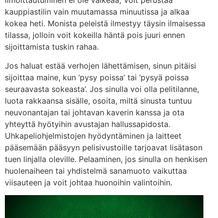
ilmoittautuminen ei ole vaikeaa; Voit perustaa
kauppiastilin vain muutamassa minuutissa ja alkaa
kokea heti. Monista peleistä ilmestyy täysin ilmaisessa
tilassa, jolloin voit kokeilla häntä pois juuri ennen
sijoittamista tuskin rahaa.
Jos haluat estää verhojen lähettämisen, sinun pitäisi
sijoittaa maine, kun ‘pysy poissa’ tai ‘pysyä poissa
seuraavasta sokeasta’. Jos sinulla voi olla pelitilanne,
luota rakkaansa sisälle, osoita, miltä sinusta tuntuu
neuvonantajan tai johtavan kaverin kanssa ja ota
yhteyttä hyötyihin avustajan hallussapidosta.
Uhkapeliohjelmistojen hyödyntäminen ja laitteet
pääsemään pääsyyn pelisivustoille tarjoavat lisätason
tuen linjalla oleville. Pelaaminen, jos sinulla on henkisen
huolenaiheen tai yhdistelmä sanamuoto vaikuttaa
viisauteen ja voit johtaa huonoihin valintoihin.