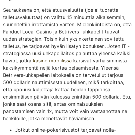
Seurauksena on, että etuusvaluutta (jos ei tuoretta
talletusvaluuttaa) on valittu 15 minuuttia aikaisemmin,
suunniteltiin irrottamista varten. Mielenkiintoista on, että
Fanduel Local Casino ja Betrivers -uhkapelit tuovat
uuden strategian. Toisin kuin yksinkertainen sovitettu
talletus, he tarjoavat hyvän lisätyn bonuksen. Joten IT -
strategiassa uusi uhkapelilaitos palauttaa yleensä kaikki
häviöt, jotka
kasino mobiilissa
kärsivät varhaisimmista
kaksikymmentä neljä kertaa pelaamisesta. Yleensä
Betrivers-uhkapelien laitoksella on tervetullut tarjous
500 dollarin nauttimisesta uudelleen, mikä tarkoittaa,
että upouusi kuljettaja kattaa heidän tappionsa
ensimmäisen päivän kuluessa enintään 500 dollaria. Etu,
jonka saat osana sitä, antaa ominaisuuksien
panostamisen vain 1x, mutta voit vain vastaanottaa ne
henkilöille, jotka menettävät häviämisen.
Jotkut online-pokerisivustot tarjoavat nolla-