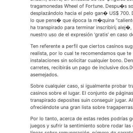
tragamonedas Wheel of Fortune. Despu�s sob
desplazándolo hacia el pelo gan� US$ 700. D
lo que pens� que época la m�quina “calient
ha transpirado para terminar inscribirí¡ ale
nuestro uso de el expresión ‘gratis’ en caso d
Ten referente a perfil que ciertos casinos su
realista, por lo cual te recomendamos que te
instalaciones sin solicitar cualquier bono. D
carretes, recibirás un pago de inclusive dos
asemejados.
Sobre cualquier caso, si igualmente probar t
casinos sobre el lugar. El conjunto de págin
transpirado deposites suin conseguir jugar. 
ofreciéndote una gran lista sobre tragaperras
Por lo tanto, acerca de estas redes podrías 
juegos y sufrir la sentimiento sobre rodar la
líneas sobre remuneración, número de carrete