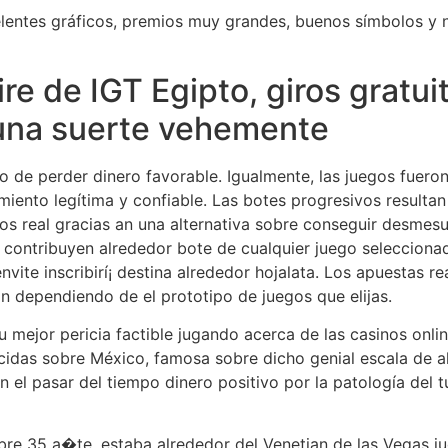
lentes gráficos, premios muy grandes, buenos símbolos y n
e de IGT Egipto, giros gratui
 una suerte vehemente
 de perder dinero favorable. Igualmente, las juegos fueron
miento legítima y confiable. Las botes progresivos resultan
os real gracias an una alternativa sobre conseguir desmes
contribuyen alrededor bote de cualquier juego seleccionad
 envite inscribirí¡ destina alrededor hojalata. Los apuestas
n dependiendo de el prototipo de juegos que elijas.
su mejor pericia factible jugando acerca de las casinos onli
idas sobre México, famosa sobre dicho genial escala de al
 el pasar del tiempo dinero positivo por la patologí­a del t
obre 35 a�te, estaba alrededor del Venetian de las Vegas 