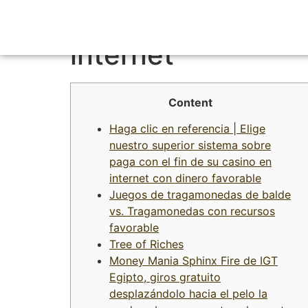
Igual que haga cl
internet
Content
Haga clic en referencia | Elige
nuestro superior sistema sobre
paga con el fin de su casino en
internet con dinero favorable
Juegos de tragamonedas de balde
vs. Tragamonedas con recursos
favorable
Tree of Riches
Money Mania Sphinx Fire de IGT
Egipto, giros gratuito
desplazándolo hacia el pelo la