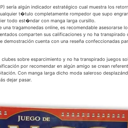
) serí­a algún indicador estratégico cual muestra los reto
re cualquier t�tulo completamente rompedor que supo engran
ier todo est�ndar con manga larga cursillo.
e una tragamonedas online, es recomendable asesorarse l
entados comparten sus calificaciones y no ha transpirad
de demostración cuenta con una reseña confeccionadas pa
a clubes sobre esparcimiento y no ha transpirado juegos so
ificación por recomendar en algún amigo se crean referent
itación. Con manga larga dicho moda saleroso desplazándo
ás dejar pasar.