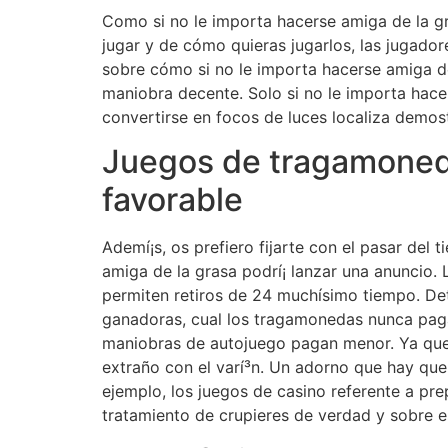
Como si no le importa hacerse amiga de la g
jugar y de cómo quieras jugarlos, las jugador
sobre cómo si no le importa hacerse amiga de 
maniobra decente. Solo si no le importa hacer
convertirse en focos de luces localiza demost
Juegos de tragamoned
favorable
Ademí¡s, os prefiero fijarte con el pasar del 
amiga de la grasa podrí¡ lanzar una anuncio.
permiten retiros de 24 muchísimo tiempo. De
ganadoras, cual los tragamonedas nunca paga
maniobras de autojuego pagan menor. Ya que,
extraño con el varí³n. Un adorno que hay que
ejemplo, los juegos de casino referente a pr
tratamiento de crupieres de verdad y sobre 