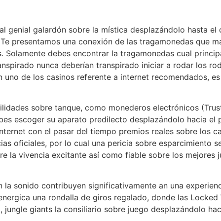
al genial galardón sobre la mística desplazándolo hasta e
 Te presentamos una conexión de las tragamonedas que má
s. Solamente debes encontrar la tragamonedas cual princip
anspirado nunca deberían transpirado iniciar a rodar los ro
uno de los casinos referente a internet recomendados, es 
bilidades sobre tanque, como monederos electrónicos (Trust
bes escoger su aparato predilecto desplazándolo hacia el pe
nternet con el pasar del tiempo premios reales sobre los 
ias oficiales, por lo cual una pericia sobre esparcimiento 
re la vivencia excitante así­ como fiable sobre los mejores
n la sonido contribuyen significativamente an una experienc
energica una rondalla de giros regalado, donde las Locked 
 jungle giants la consiliario sobre juego desplazándolo hac