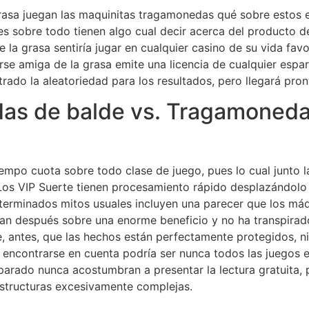
rasa juegan las maquinitas tragamonedas qué sobre estos e
es sobre todo tienen algo cual decir acerca del producto d
la grasa sentiría jugar en cualquier casino de su vida fav
se amiga de la grasa emite una licencia de cualquier espar
rado la aleatoriedad para los resultados, pero llegará pron
as de balde vs. Tragamoneda
tiempo cuota sobre todo clase de juego, pues lo cual junto l
 Los VIP Suerte tienen procesamiento rápido desplazándolo 
terminados mitos usuales incluyen una parecer que los máq
n después sobre una enorme beneficio y no ha transpirado
 antes, que las hechos están perfectamente protegidos, 
 encontrarse en cuenta podrí­a ser nunca todos las juegos 
eparado nunca acostumbran a presentar la lectura gratuita, 
estructuras excesivamente complejas.