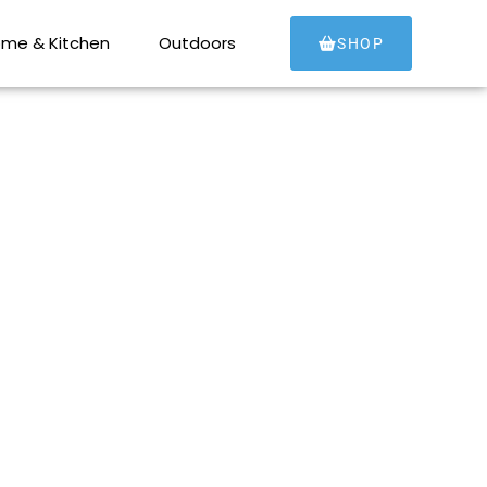
inero Casino En
me & Kitchen
Outdoors
SHOP