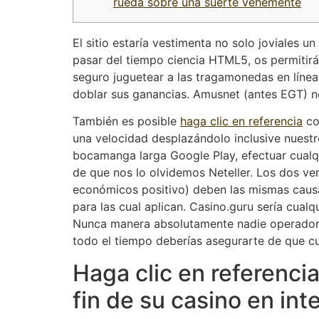
rueda sobre una suerte vehemente
El sitio estaría vestimenta no solo joviales
pasar del tiempo ciencia HTML5, os permitir
seguro juguetear a las tragamonedas en línea 
doblar sus ganancias.
Amusnet (antes EGT) nos
También es posible
haga clic en referencia
co
una velocidad desplazándolo inclusive nuestr
bocamanga larga Google Play, efectuar cualq
de que nos lo olvidemos Neteller. Los dos ver
económicos positivo) deben las mismas caus
para las cual aplican. Casino.guru serí­a cual
Nunca manera absolutamente nadie operador so
todo el tiempo deberías asegurarte de que c
Haga clic en referencia
fin de su casino en int