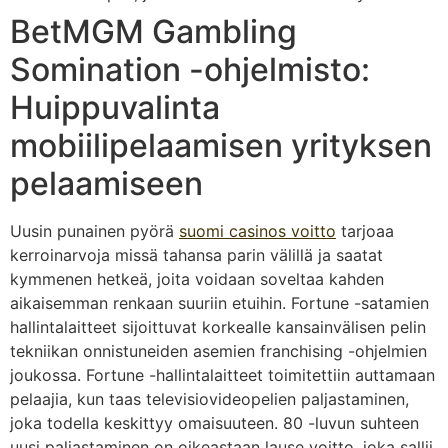
BetMGM Gambling
Somination -ohjelmisto:
Huippuvalinta
mobiilipelaamisen yrityksen
pelaamiseen
Uusin punainen pyörä
suomi casinos voitto
tarjoaa
kerroinarvoja missä tahansa parin välillä ja saatat
kymmenen hetkeä, joita voidaan soveltaa kahden
aikaisemman renkaan suuriin etuihin. Fortune -satamien
hallintalaitteet sijoittuvat korkealle kansainvälisen pelin
tekniikan onnistuneiden asemien franchising -ohjelmien
joukossa. Fortune -hallintalaitteet toimitettiin auttamaan
pelaajia, kun taas televisiovideopelien paljastaminen,
joka todella keskittyy omaisuuteen. 80 -luvun suhteen
uusi paljastaminen on oikeastaan ​​lause voitto, joka sallii