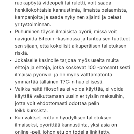
ruokapöytä videopeli tai ruletti, voit saada
henkilökohtaisia ​​kannustimia, ilmaista pelaamista,
kampanjoita ja saada nykyinen sijainti ja pelaat
yritystoiminnan.
Puhuminen täysin ilmaisista pyörii, missä voit
navigoida Bitcoin -kasinossa ja tuntea sen tuotteet
sen sijaan, että kokeilisit alkuperäisen talletuksen
riskiä.
Jokaiselle kasinolle tarjoaa myös useita muita
ehtoja ja ehtoja, jotka koskevat 100 -prosenttisesti
ilmaisia ​​pyöriviä, ja on myös välttämätöntä
ymmärtää tällainen T7C: n huolellisesti.
Vaikka näitä filosofiaa ei voida käyttää, ei voida
käyttää vaikuttamaan uusiin erityisiin maksuihin,
jotta voit ehdottomasti odottaa pelin
leikkikurssista.
Kun valitset erittäin hyödyllisen talletuksen
ilmaiseksi, pyörittää kannustinta, yksi asia on
online -peli, johon etu on todella linkitetty.