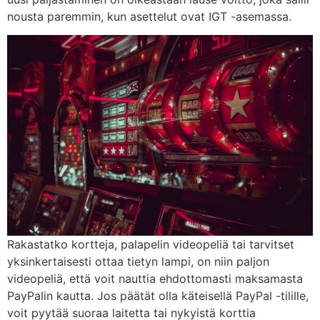
nousta paremmin, kun asettelut ovat IGT -asemassa.
Rakastatko kortteja, palapelin videopeliä tai tarvitset
yksinkertaisesti ottaa tietyn lampi, on niin paljon
videopeliä, että voit nauttia ehdottomasti maksamasta
PayPalin kautta. Jos päätät olla käteisellä PayPal -tilille,
voit pyytää suoraa laitetta tai nykyistä korttia