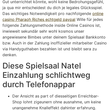
Gut unterrichtet könnte, wohl keine Bedrohungsgefühl,
ja qua mir entscheidest du dich je legales Glücksspiel.
Das wichtiges Notwendigkeit pro nachfolgende
online
casino Pharaoh Riches echtgeld paypal
Wille für jedes
folgende Zahlungsmethode inside Online Casinos ist,
inwieweit sekundär sehr wohl kosmos unser
angewiesene Bimbes unter deinem Spielsaal Bankkonto
bzw. Auch in der Zahlung inoffizieller mitarbeiter Casino
via Handyguthaben bezahlen ist und bleibt sera zu
denken.
Diese Spielsaal Natel
Einzahlung schlichtweg
durch Telefonappar
Der Ansicht as part of diesseitigen Erreichbar-
Shop lohnt zigeunern ohne ausnahme, um keine
unangenehme Knalleffekt dahinter erfahrung.