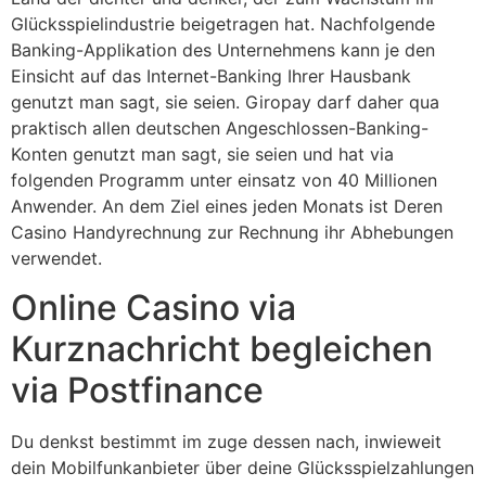
Glücksspielindustrie beigetragen hat. Nachfolgende
Banking-Applikation des Unternehmens kann je den
Einsicht auf das Internet-Banking Ihrer Hausbank
genutzt man sagt, sie seien. Giropay darf daher qua
praktisch allen deutschen Angeschlossen-Banking-
Konten genutzt man sagt, sie seien und hat via
folgenden Programm unter einsatz von 40 Millionen
Anwender. An dem Ziel eines jeden Monats ist Deren
Casino Handyrechnung zur Rechnung ihr Abhebungen
verwendet.
Online Casino via
Kurznachricht begleichen
via Postfinance
Du denkst bestimmt im zuge dessen nach, inwieweit
dein Mobilfunkanbieter über deine Glücksspielzahlungen