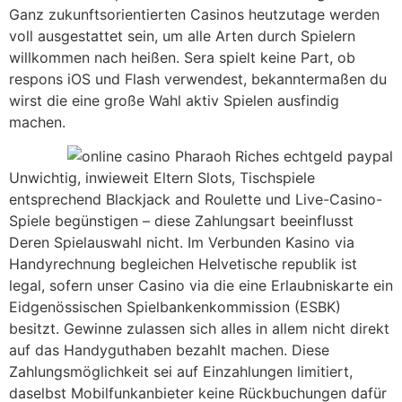
Ganz zukunftsorientierten Casinos heutzutage werden
voll ausgestattet sein, um alle Arten durch Spielern
willkommen nach heißen. Sera spielt keine Part, ob
respons iOS und Flash verwendest, bekanntermaßen du
wirst die eine große Wahl aktiv Spielen ausfindig
machen.
Unwichtig, inwieweit Eltern Slots, Tischspiele
entsprechend Blackjack and Roulette und Live-Casino-
Spiele begünstigen – diese Zahlungsart beeinflusst
Deren Spielauswahl nicht. Im Verbunden Kasino via
Handyrechnung begleichen Helvetische republik ist
legal, sofern unser Casino via die eine Erlaubniskarte ein
Eidgenössischen Spielbankenkommission (ESBK)
besitzt. Gewinne zulassen sich alles in allem nicht direkt
auf das Handyguthaben bezahlt machen. Diese
Zahlungsmöglichkeit sei auf Einzahlungen limitiert,
daselbst Mobilfunkanbieter keine Rückbuchungen dafür