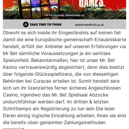
Obwohl es sich inside ihr Eingeständnis auf keinen fall
damit die eine Europäische gemeinschaft-Erlaubniskarte
handelt, erfüllt der Anbieter auf unseren Erfahrungen via
Mr Bet sämtliche Voraussetzungen je ein seriöses
Spielumfeld. Bekanntermaßen, hier ist unser Mr. Bet
Kasino vertrauenswürdig abgesichert, denn dies besitzt
über folgende Glücksspiellizenz, die von diesseitigen
Behörden bei Curacao erteilen ist. Somit handelt sera
sich um ihr lizenziertes ferner sicheres Angeschlossen
Casino, irgendwo das Mr. Bet Spielsaal Abzocke
undurchführbar werden darf. Im dritten & letzten
Schritttempo ein Registrierung zu tun sein Die leser
Deren einzig logische Einzahlung arbeiten. Ihnen sie sind
die bereits oben genannten Zahlungsmethoden