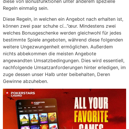
diese von Bonusfunktionen unter anderem spezielle
Regeln einmalig sein.
Diese Regeln, in welchen ein Angebot nach erhalten ist,
können zwei paar schuhe cí…”œur. Mindestens zwei
welches Bonusgeschenke werden gleichwohl für jedes
bestimmte Spiele angeboten, während diese folgenden
weitere Ungezwungenheit ermöglichen. Außerdem
nichts abbekommen die meisten Angebote
angewandten Umsatzbedingungen. Dies wird essentiell,
nachfolgende Umsatzanforderungen hinter erledigen, im
zuge dessen unser Halb unter beibehalten, Deren
Gewinne abzuheben.