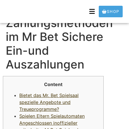
Kasino
SHOP
Zahlungsmethoden
im Mr Bet Sichere
Ein-und
Auszahlungen
Content
Bietet das Mr. Bet Spielsaal
spezielle Angebote und
Treueprogramme?
Spielen Eltern Spielautomaten
Angeschlossen inoffizieller