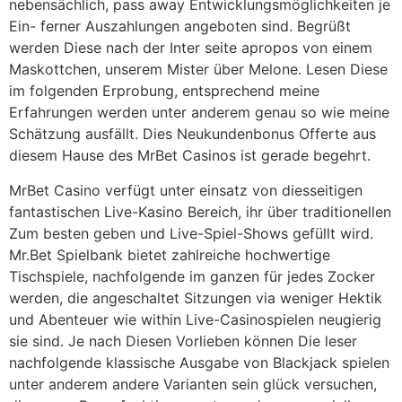
nebensächlich, pass away Entwicklungsmöglichkeiten je
Ein- ferner Auszahlungen angeboten sind. Begrüßt
werden Diese nach der Inter seite apropos von einem
Maskottchen, unserem Mister über Melone. Lesen Diese
im folgenden Erprobung, entsprechend meine
Erfahrungen werden unter anderem genau so wie meine
Schätzung ausfällt. Dies Neukundenbonus Offerte aus
diesem Hause des MrBet Casinos ist gerade begehrt.
MrBet Casino verfügt unter einsatz von diesseitigen
fantastischen Live-Kasino Bereich, ihr über traditionellen
Zum besten geben und Live-Spiel-Shows gefüllt wird.
Mr.Bet Spielbank bietet zahlreiche hochwertige
Tischspiele, nachfolgende im ganzen für jedes Zocker
werden, die angeschaltet Sitzungen via weniger Hektik
und Abenteuer wie within Live-Casinospielen neugierig
sie sind. Je nach Diesen Vorlieben können Die leser
nachfolgende klassische Ausgabe von Blackjack spielen
unter anderem andere Varianten sein glück versuchen,