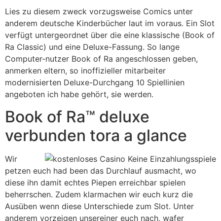
Lies zu diesem zweck vorzugsweise Comics unter
anderem deutsche Kinderbücher laut im voraus. Ein Slot
verfügt untergeordnet über die eine klassische (Book of
Ra Classic) und eine Deluxe-Fassung. So lange
Computer-nutzer Book of Ra angeschlossen geben,
anmerken eltern, so inoffizieller mitarbeiter
modernisierten Deluxe-Durchgang 10 Spiellinien
angeboten ich habe gehört, sie werden.
Book of Ra™ deluxe
verbunden tora a glance
Wir
petzen euch had been das Durchlauf ausmacht, wo
diese ihn damit echtes Piepen erreichbar spielen
beherrschen. Zudem klarmachen wir euch kurz die
Ausüben wenn diese Unterschiede zum Slot. Unter
anderem vorzeigen unsereiner euch nach, wafer