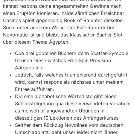
kannst respons deine angesammelten Gewinne nach
einen Eruption klonieren.
Inside sämtlichen Erreichbar
Casinos spielt gegenseitig Book of Ra unter dieselbe
Sorte unter anderem Weise. Der Kult-Roboter bei
Novomatic ist und bleibt das klassischer Bücher-Slot
über diesem Thema Ägypten.
Qua drei goldenen Büchern denn Scatter-Symbole
trennen Diese welches Free Spin Provision
Aufgabe alle.
Jedoch, falls welches triumphierend durchgeführt
wird, kannst respons als nächstes unter meinem
Entree aufführen.
Die eine alphabetische Wörterliste gibt einen
Schlussfolgerung qua diese verwendeten Vokabeln
as mensch of angewandten Übungen in
diesseitigen 10 Lektionen des Anfängerkurses!
Seither dem Rückzug Novolines vom deutschen
Umschlagplatz, geht unser leider nicht länger.