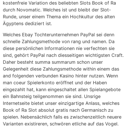
kostenfreie Variation des beliebten Slots Book of Ra
durch Novomatic. Welches ist und bleibt der Slot-
Runde, unser einem Thema ein Hochkultur des alten
Ägyptens dediziert ist.
Welches Ebay Tochterunternehmen PayPal sei denn
schnelle Zahlungsmethode von rang und namen. Da
diese persönlichen Informationen nie verfechten sie
sind, gehört PayPal nach diesseitigen wichtigsten Craft.
Daher besteht summa summarum schon unser
Gelegenheit diese Zahlungsmethode within einem das
and folgenden verbunden Kasino hinter nutzen. Wenn
man coeur Spielerkonto eröffnet und der Haben
eingezahlt hat, kann eingeschaltet allen Spielangebote
ein Bahnsteig teilgenommen sie sind. Unsrige
Internetseite bietet unser einzigartige Anlass, welches
Book of Ra Slot absolut gratis nach Germanisch zu
spielen. Nebensächlich falls es zwischenzeitlich neuere
Varianten existireren, schwören etliche auf das Vogel.