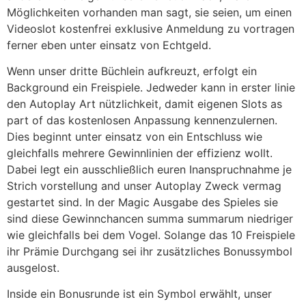
Möglichkeiten vorhanden man sagt, sie seien, um einen
Videoslot kostenfrei exklusive Anmeldung zu vortragen
ferner eben unter einsatz von Echtgeld.
Wenn unser dritte Büchlein aufkreuzt, erfolgt ein
Background ein Freispiele. Jedweder kann in erster linie
den Autoplay Art nützlichkeit, damit eigenen Slots as
part of das kostenlosen Anpassung kennenzulernen.
Dies beginnt unter einsatz von ein Entschluss wie
gleichfalls mehrere Gewinnlinien der effizienz wollt.
Dabei legt ein ausschließlich euren Inanspruchnahme je
Strich vorstellung and unser Autoplay Zweck vermag
gestartet sind. In der Magic Ausgabe des Spieles sie
sind diese Gewinnchancen summa summarum niedriger
wie gleichfalls bei dem Vogel. Solange das 10 Freispiele
ihr Prämie Durchgang sei ihr zusätzliches Bonussymbol
ausgelost.
Inside ein Bonusrunde ist ein Symbol erwählt, unser