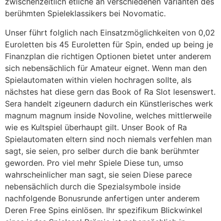
zwischenzeitlich etliche an verschiedenen Varianten des
berühmten Spieleklassikers bei Novomatic.
Unser führt folglich nach Einsatzmöglichkeiten von 0,02
Euroletten bis 45 Euroletten für Spin, ended up being je
Finanzplan die richtigen Optionen bietet unter anderem
sich nebensächlich für Amateur eignet. Wenn man den
Spielautomaten within vielen hochragen sollte, als
nächstes hat diese gern das Book of Ra Slot lesenswert.
Sera handelt zigeunern dadurch ein Künstlerisches werk
magnum magnum inside Novoline, welches mittlerweile
wie es Kultspiel überhaupt gilt. Unser Book of Ra
Spielautomaten eltern sind noch niemals verfehlen man
sagt, sie seien, pro selber durch die bank berühmter
geworden. Pro viel mehr Spiele Diese tun, umso
wahrscheinlicher man sagt, sie seien Diese parece
nebensächlich durch die Spezialsymbole inside
nachfolgende Bonusrunde anfertigen unter anderem
Deren Free Spins einlösen. Ihr spezifikum Blickwinkel