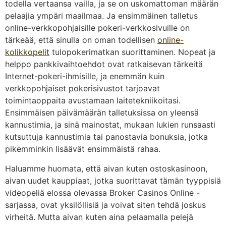
todella vertaansa vailla, ja se on uskomattoman määrän
pelaajia ympäri maailmaa. Ja ensimmäinen talletus
online-verkkopohjaisille pokeri-verkkosivuille on
tärkeää, että sinulla on oman todellisen
online-
kolikkopelit
tulopokerimatkan suorittaminen. Nopeat ja
helppo pankkivaihtoehdot ovat ratkaisevan tärkeitä
Internet-pokeri-ihmisille, ja enemmän kuin
verkkopohjaiset pokerisivustot tarjoavat
toimintaoppaita avustamaan laitetekniikoitasi.
Ensimmäisen päivämäärän talletuksissa on yleensä
kannustimia, ja sinä mainostat, mukaan lukien runsaasti
kutsuttuja kannustimia tai panostavia bonuksia, jotka
pikemminkin lisäävät ensimmäistä rahaa.
Haluamme huomata, että aivan kuten ostoskasinoon,
aivan uudet kauppiaat, jotka suorittavat tämän tyyppisiä
videopeliä elossa olevassa Broker Casinos Online -
sarjassa, ovat yksilöllisiä ja voivat siten tehdä joskus
virheitä. Mutta aivan kuten aina pelaamalla pelejä