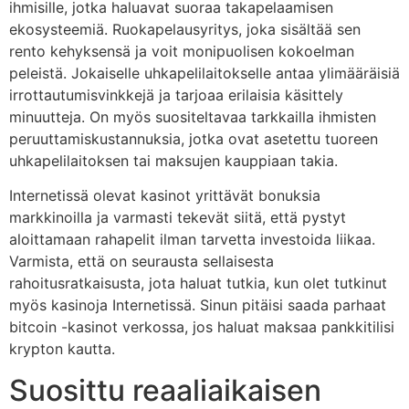
ihmisille, jotka haluavat suoraa takapelaamisen
ekosysteemiä. Ruokapelausyritys, joka sisältää sen
rento kehyksensä ja voit monipuolisen kokoelman
peleistä. Jokaiselle uhkapelilaitokselle antaa ylimääräisiä
irrottautumisvinkkejä ja tarjoaa erilaisia ​​käsittely
minuutteja. On myös suositeltavaa tarkkailla ihmisten
peruuttamiskustannuksia, jotka ovat asetettu tuoreen
uhkapelilaitoksen tai maksujen kauppiaan takia.
Internetissä olevat kasinot yrittävät bonuksia
markkinoilla ja varmasti tekevät siitä, että pystyt
aloittamaan rahapelit ilman tarvetta investoida liikaa.
Varmista, että on seurausta sellaisesta
rahoitusratkaisusta, jota haluat tutkia, kun olet tutkinut
myös kasinoja Internetissä. Sinun pitäisi saada parhaat
bitcoin -kasinot verkossa, jos haluat maksaa pankkitilisi
krypton kautta.
Suosittu reaaliaikaisen