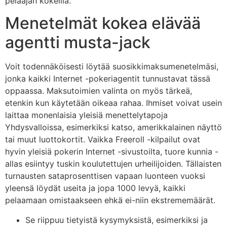
pelaajan kokeilla.
Menetelmät kokea elävää
agentti musta-jack
Voit todennäköisesti löytää suosikkimaksumenetelmäsi,
jonka kaikki Internet -pokeriagentit tunnustavat tässä
oppaassa. Maksutoimien valinta on myös tärkeä,
etenkin kun käytetään oikeaa rahaa. Ihmiset voivat usein
laittaa monenlaisia ​​yleisiä menettelytapoja
Yhdysvalloissa, esimerkiksi katso, amerikkalainen näyttö
tai muut luottokortit. Vaikka Freeroll -kilpailut ovat
hyvin yleisiä pokerin Internet -sivustoilta, tuore kunnia -
allas esiintyy tuskin koulutettujen urheilijoiden. Tällaisten
turnausten sataprosenttisen vapaan luonteen vuoksi
yleensä löydät useita ja jopa 1000 levyä, kaikki
pelaamaan omistaakseen ehkä ei-niin ekstrememäärät.
Se riippuu tietyistä kysymyksistä, esimerkiksi ja