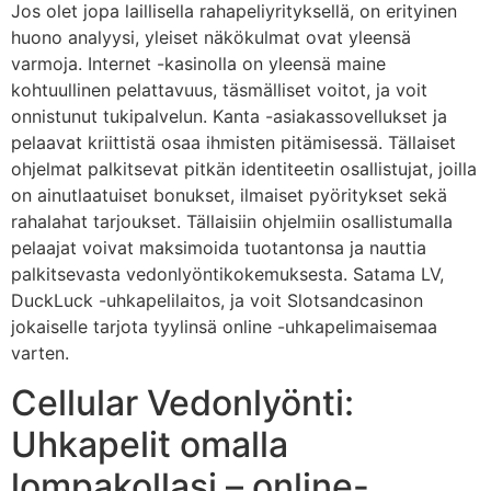
Jos olet jopa laillisella rahapeliyrityksellä, on erityinen
huono analyysi, yleiset näkökulmat ovat yleensä
varmoja. Internet -kasinolla on yleensä maine
kohtuullinen pelattavuus, täsmälliset voitot, ja voit
onnistunut tukipalvelun. Kanta -asiakassovellukset ja
pelaavat kriittistä osaa ihmisten pitämisessä. Tällaiset
ohjelmat palkitsevat pitkän identiteetin osallistujat, joilla
on ainutlaatuiset bonukset, ilmaiset pyöritykset sekä
rahalahat tarjoukset. Tällaisiin ohjelmiin osallistumalla
pelaajat voivat maksimoida tuotantonsa ja nauttia
palkitsevasta vedonlyöntikokemuksesta. Satama LV,
DuckLuck -uhkapelilaitos, ja voit Slotsandcasinon
jokaiselle tarjota tyylinsä online -uhkapelimaisemaa
varten.
Cellular Vedonlyönti:
Uhkapelit omalla
lompakollasi – online-