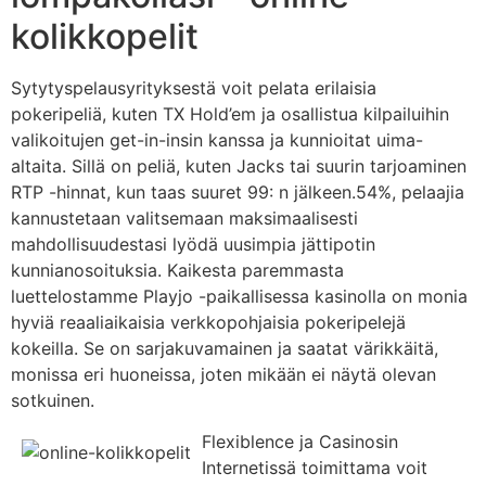
kolikkopelit
Sytytyspelausyrityksestä voit pelata erilaisia ​​
pokeripeliä, kuten TX Hold’em ja osallistua kilpailuihin
valikoitujen get-in-insin kanssa ja kunnioitat uima-
altaita. Sillä on peliä, kuten Jacks tai suurin tarjoaminen
RTP -hinnat, kun taas suuret 99: n jälkeen.54%, pelaajia
kannustetaan valitsemaan maksimaalisesti
mahdollisuudestasi lyödä uusimpia jättipotin
kunnianosoituksia. Kaikesta paremmasta
luettelostamme Playjo -paikallisessa kasinolla on monia
hyviä reaaliaikaisia ​​verkkopohjaisia ​​pokeripelejä
kokeilla. Se on sarjakuvamainen ja saatat värikkäitä,
monissa eri huoneissa, joten mikään ei näytä olevan
sotkuinen.
Flexiblence ja Casinosin
Internetissä toimittama voit