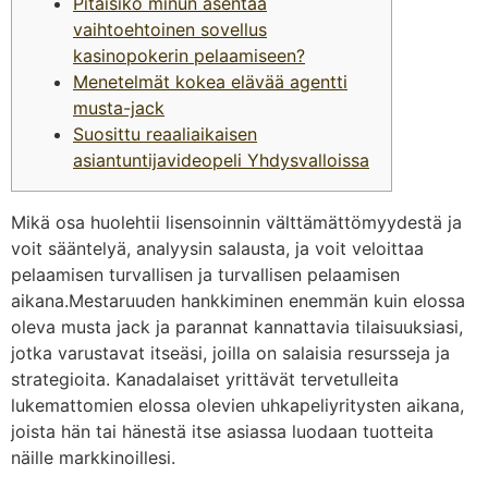
Pitäisikö minun asentaa
vaihtoehtoinen sovellus
kasinopokerin pelaamiseen?
Menetelmät kokea elävää agentti
musta-jack
Suosittu reaaliaikaisen
asiantuntijavideopeli Yhdysvalloissa
Mikä osa huolehtii lisensoinnin välttämättömyydestä ja
voit sääntelyä, analyysin salausta, ja voit veloittaa
pelaamisen turvallisen ja turvallisen pelaamisen
aikana.Mestaruuden hankkiminen enemmän kuin elossa
oleva musta jack ja parannat kannattavia tilaisuuksiasi,
jotka varustavat itseäsi, joilla on salaisia ​​resursseja ja
strategioita.
Kanadalaiset yrittävät tervetulleita
lukemattomien elossa olevien uhkapeliyritysten aikana,
joista hän tai hänestä itse asiassa luodaan tuotteita
näille markkinoillesi.