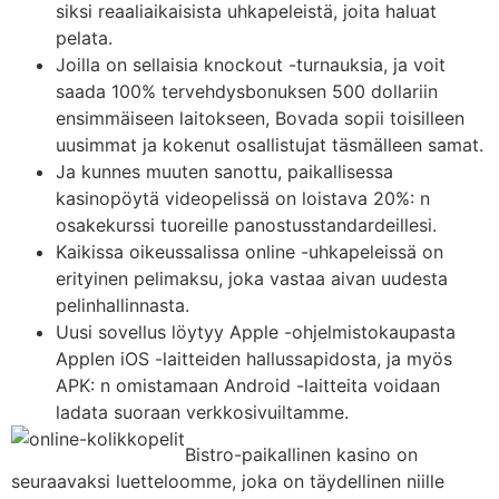
siksi reaaliaikaisista uhkapeleistä, joita haluat
pelata.
Joilla on sellaisia ​​knockout -turnauksia, ja voit
saada 100% tervehdysbonuksen 500 dollariin
ensimmäiseen laitokseen, Bovada sopii toisilleen
uusimmat ja kokenut osallistujat täsmälleen samat.
Ja kunnes muuten sanottu, paikallisessa
kasinopöytä videopelissä on loistava 20%: n
osakekurssi tuoreille panostusstandardeillesi.
Kaikissa oikeussalissa online -uhkapeleissä on
erityinen pelimaksu, joka vastaa aivan uudesta
pelinhallinnasta.
Uusi sovellus löytyy Apple -ohjelmistokaupasta
Applen iOS -laitteiden hallussapidosta, ja myös
APK: n omistamaan Android -laitteita voidaan
ladata suoraan verkkosivuiltamme.
Bistro-paikallinen kasino on
seuraavaksi luetteloomme, joka on täydellinen niille