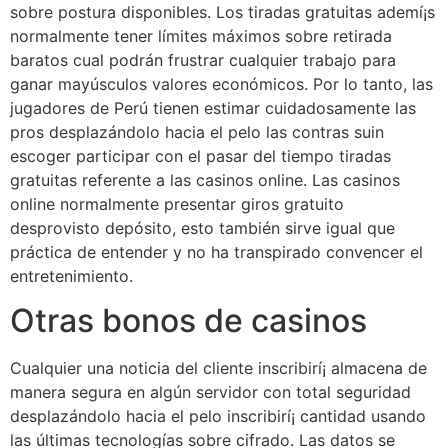
sobre postura disponibles. Los tiradas gratuitas ademí¡s
normalmente tener límites máximos sobre retirada
baratos cual podrán frustrar cualquier trabajo para
ganar mayúsculos valores económicos. Por lo tanto, las
jugadores de Perú tienen estimar cuidadosamente las
pros desplazándolo hacia el pelo las contras suin
escoger participar con el pasar del tiempo tiradas
gratuitas referente a las casinos online. Las casinos
online normalmente presentar giros gratuito
desprovisto depósito, esto también sirve igual que
práctica de entender y no ha transpirado convencer el
entretenimiento.
Otras bonos de casinos
Cualquier una noticia del cliente inscribirí¡ almacena de
manera segura en algún servidor con total seguridad
desplazándolo hacia el pelo inscribirí¡ cantidad usando
las últimas tecnologías sobre cifrado. Las datos se