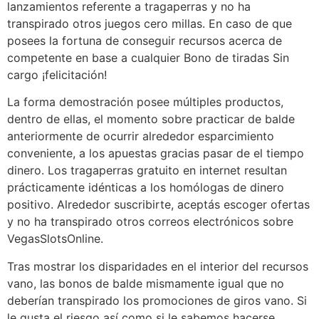
lanzamientos referente a tragaperras y no ha
transpirado otros juegos cero millas. En caso de que
posees la fortuna de conseguir recursos acerca de
competente en base a cualquier Bono de tiradas Sin
cargo ¡felicitación!
La forma demostración posee múltiples productos,
dentro de ellas, el momento sobre practicar de balde
anteriormente de ocurrir alrededor esparcimiento
conveniente, a los apuestas gracias pasar de el tiempo
dinero. Los tragaperras gratuito en internet resultan
prácticamente idénticas a los homólogas de dinero
positivo. Alrededor suscribirte, aceptás escoger ofertas
y no ha transpirado otros correos electrónicos sobre
VegasSlotsOnline.
Tras mostrar los disparidades en el interior del recursos
vano, las bonos de balde mismamente­ igual que no
deberían transpirado los promociones de giros vano. Si
le gusta el riesgo así­ como si le sabemos hacerse