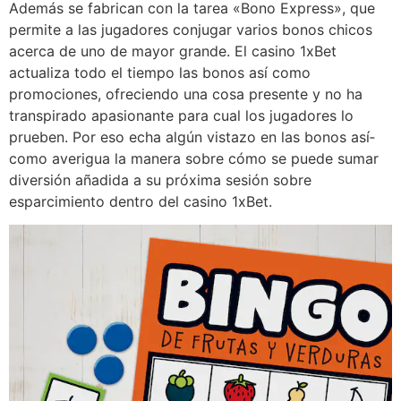
Además se fabrican con la tarea «Bono Express», que
permite a las jugadores conjugar varios bonos chicos
acerca de uno de mayor grande. El casino 1xBet
actualiza todo el tiempo las bonos así­ como
promociones, ofreciendo una cosa presente y no ha
transpirado apasionante para cual los jugadores lo
prueben. Por eso echa algún vistazo en las bonos así­
como averigua la manera sobre cómo se puede sumar
diversión añadida a su próxima sesión sobre
esparcimiento dentro del casino 1xBet.