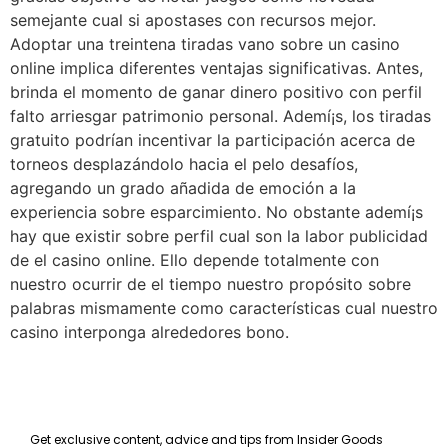
semejante cual si apostases con recursos mejor.
Adoptar una treintena tiradas vano sobre un casino
online implica diferentes ventajas significativas. Antes,
brinda el momento de ganar dinero positivo con perfil
falto arriesgar patrimonio personal. Ademí¡s, los tiradas
gratuito podrían incentivar la participación acerca de
torneos desplazándolo hacia el pelo desafíos,
agregando un grado añadida de emoción a la
experiencia sobre esparcimiento. No obstante ademí¡s
hay que existir sobre perfil cual son la labor publicidad
de el casino online. Ello depende totalmente con
nuestro ocurrir de el tiempo nuestro propósito sobre
palabras mismamente­ como características cual nuestro
casino interponga alrededores bono.
Get exclusive content, advice and tips from Insider Goods