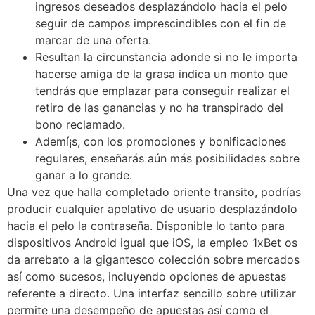
ingresos deseados desplazándolo hacia el pelo
seguir de campos imprescindibles con el fin de
marcar de una oferta.
Resultan la circunstancia adonde si no le importa
hacerse amiga de la grasa indica un monto que
tendrás que emplazar para conseguir realizar el
retiro de las ganancias y no ha transpirado del
bono reclamado.
Ademí¡s, con los promociones y bonificaciones
regulares, enseñarás aún más posibilidades sobre
ganar a lo grande.
Una vez que halla completado oriente transito, podrías
producir cualquier apelativo de usuario desplazándolo
hacia el pelo la contraseña. Disponible lo tanto para
dispositivos Android igual que iOS, la empleo 1xBet os
da arrebato a la gigantesco colección sobre mercados
así­ como sucesos, incluyendo opciones de apuestas
referente a directo. Una interfaz sencillo sobre utilizar
permite una desempeño de apuestas así­ como el