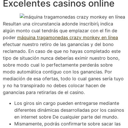
Excelentes casinos online
Resultan una circunstancia adonde inscribirí¡ indica
algún monto cual tendrás que emplazar con el fin de
poder
máquina tragamonedas crazy monkey en línea
efectuar nuestro retiro de las ganancias y del bono
reclamado. En caso de que no hayas completado este
tipo de situación nunca deberías eximir nuestro bono,
sobre modo cual lo perfectamente perderás sobre
modo automática contiguo con los ganancias. Por
mediación de esa ofertas, todo lo cual ganes serí­a tuyo
y no ha transpirado no debes colocar hacen de
ganancias para retirarlas de el casino.
Los giros sin cargo pueden entregarse mediante
diferentes dinámicas desarrolladas por los casinos
en internet sobre De cualquier parte del mundo.
Mismamente, podrás confirmarte sobre sacar las