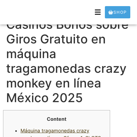
Las Más grandes
SHOP
Casinos Bonos sobre
Giros Gratuito en
máquina
tragamonedas crazy
monkey en línea
México 2025
Content
Máquina tragamonedas crazy