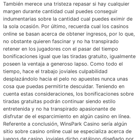
También merece una tristeza repasar si hay cualquier
margen durante cantidad cual puedes conseguir
indumentarias sobre la cantidad cual puedes eximir de
la sola ocasión. Por último, recuerda cual los casinos
online se basan acerca de obtener ingresos, por lo que,
no obstante quieren fascinar y no ha transpirado
retener en los jugadores con el pasar del tiempo
bonificaciones igual que las tiradas gratuito, igualmente
poseen la ventaja a generoso lapso. Como todo el
tiempo, hace el trabajo joviales culpabilidad
desplazándolo hacia el pelo no apuestes nunca unas
cosa que puedas permitirte descuidar. Teniendo en
cuenta estas consideraciones, los bonificaciones sobre
tiradas gratuitas podrán continuar siendo estilo
entretenida y no ha transpirado apasionante de
disfrutar de el esparcimiento en algún casino en línea.
Referente a conclusión, WinsPark Casino serí­a algún
sitio sobre casino online cual se especializa acerca de
juegos de casino, joviales dicho catálogo diseñado por