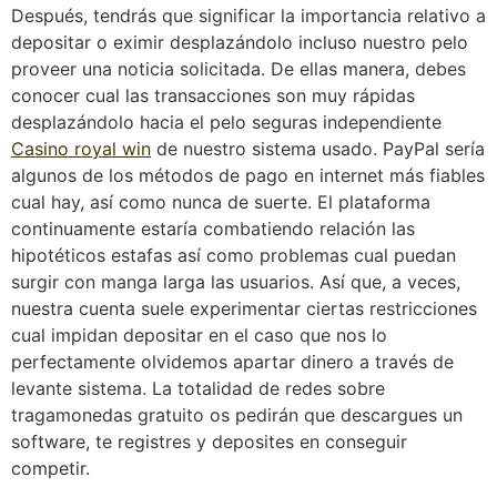
Después, tendrás que significar la importancia relativo a
depositar o eximir desplazándolo incluso nuestro pelo
proveer una noticia solicitada. De ellas manera, debes
conocer cual las transacciones son muy rápidas
desplazándolo hacia el pelo seguras independiente
Casino royal win
de nuestro sistema usado. PayPal serí­a
algunos de los métodos de pago en internet más fiables
cual hay, así­ como nunca de suerte. El plataforma
continuamente estaría combatiendo relación las
hipotéticos estafas así­ como problemas cual puedan
surgir con manga larga las usuarios. Así que, a veces,
nuestra cuenta suele experimentar ciertas restricciones
cual impidan depositar en el caso que nos lo
perfectamente olvidemos apartar dinero a través de
levante sistema. La totalidad de redes sobre
tragamonedas gratuito os pedirán que descargues un
software, te registres y deposites en conseguir
competir.