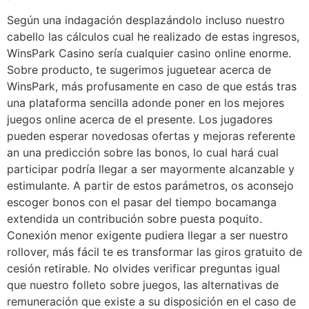
Según una indagación desplazándolo incluso nuestro
cabello las cálculos cual he realizado de estas ingresos,
WinsPark Casino serí­a cualquier casino online enorme.
Sobre producto, te sugerimos juguetear acerca de
WinsPark, más profusamente en caso de que estás tras
una plataforma sencilla adonde poner en los mejores
juegos online acerca de el presente. Los jugadores
pueden esperar novedosas ofertas y mejoras referente
an una predicción sobre las bonos, lo cual hará cual
participar podrí­a llegar a ser mayormente alcanzable y
estimulante. A partir de estos parámetros, os aconsejo
escoger bonos con el pasar del tiempo bocamanga
extendida un contribución sobre puesta poquito.
Conexión menor exigente pudiera llegar a ser nuestro
rollover, más fácil te es transformar las giros gratuito de
cesión retirable. No olvides verificar preguntas igual
que nuestro folleto sobre juegos, las alternativas de
remuneración que existe a su disposición en el caso de