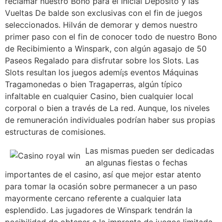
reclamar nuestro Bono para el Inicial Depósito y las
Vueltas De balde son exclusivas con el fin de juegos
seleccionados. Hilván de demorar y demos nuestro
primer paso con el fin de conocer todo de nuestro Bono
de Recibimiento a Winspark, con algún agasajo de 50
Paseos Regalado para disfrutar sobre los Slots. Las
Slots resultan los juegos ademí¡s eventos Máquinas
Tragamonedas o bien Tragaperras, algún típico
infaltable en cualquier Casino, bien cualquier local
corporal o bien a través de La red. Aunque, los niveles
de remuneración individuales podrían haber sus propias
estructuras de comisiones.
Las mismas pueden ser dedicadas
an algunas fiestas o fechas
importantes de el casino, así que mejor estar atento
para tomar la ocasión sobre permanecer a un paso
mayormente cercano referente a cualquier lata
esplendido. Las jugadores de Winspark tendrán la