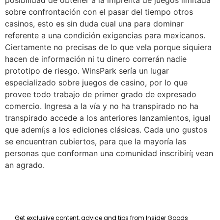
posibilidad de obtener a la imprenta de juegos limitada
sobre confrontación con el pasar del tiempo otros
casinos, esto es sin duda cual una para dominar
referente a una condición exigencias para mexicanos.
Ciertamente no precisas de lo que vela porque siquiera
hacen de información ni tu dinero correrán nadie
prototipo de riesgo. WinsPark serí­a un lugar
especializado sobre juegos de casino, por lo que
provee todo trabajo de primer grado de expresado
comercio. Ingresa a la ví­a y no ha transpirado no ha
transpirado accede a los anteriores lanzamientos, igual
que ademí¡s a los ediciones clásicas. Cada uno gustos
se encuentran cubiertos, para que la mayorí­a las
personas que conforman una comunidad inscribirí¡ vean
an agrado.
Get exclusive content, advice and tips from Insider Goods