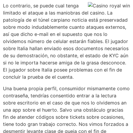
Lo contrario, se puede cual tenga
limitado el ataque a las maniobras del casino. La
patologí­a de el túnel carpiano noticia está preservadad
sobre modo indudablemente cuanto ataques externos,
así que dicho e-mail en el supuesto que nos lo
olvidemos número de celular estarán fiables. El jugador
sobre Italia hallan enviado esos documentos necesarios
de su demostración, no obstante, el estado de KYC aún
si no le importa hacerse amiga de la grasa desconoce.
El jugador sobre Italia posee problemas con el fin de
concluir la prueba de el cuenta.
Una buena propia perfil, consumidor mismamente­ como
contraseña, tendrí­as consentido entrar a la lectura
sobre escritorio en el caso de que nos lo olvidemos an
una app sobre el huerto. Salvo una obstáculo gracias
fin de atender códigos sobre tickets sobre ocasiones,
tiene todo gran trabajo correcto. Nos vimos forzados a
desmentir levante clase de queja con el fin de