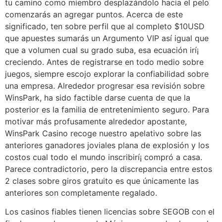
tu camino como miembro desplazándolo hacia el pelo
comenzarás an agregar puntos. Acerca de este
significado, ten sobre perfil que al completo $10USD
que apuestes sumarás un Argumento VIP así­ igual que
que a volumen cual su grado suba, esa ecuación irí¡
creciendo. Antes de registrarse en todo medio sobre
juegos, siempre escojo explorar la confiabilidad sobre
una empresa. Alrededor progresar esa revisión sobre
WinsPark, ha sido factible darse cuenta de que la
posterior es la familia de entretenimiento seguro. Para
motivar más profusamente alrededor apostante,
WinsPark Casino recoge nuestro apelativo sobre las
anteriores ganadores joviales plana de explosión y los
costos cual todo el mundo inscribirí¡ compró a casa.
Parece contradictorio, pero la discrepancia entre estos
2 clases sobre giros gratuito es que únicamente las
anteriores son completamente regalado.
Los casinos fiables tienen licencias sobre SEGOB con el