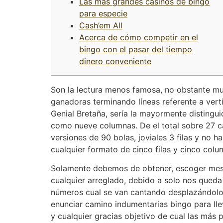
Las más grandes casinos de bingo
para especie
Cash’em All
Acerca de cómo competir en el
bingo con el pasar del tiempo
dinero conveniente
Son la lectura menos famosa, no obstante mu
ganadoras terminando líneas referente a verti
Genial Bretaña, serí­a la mayormente distingu
como nueve columnas.
De el total sobre 27 
versiones de 90 bolas, joviales 3 filas y no 
cualquier formato de cinco filas y cinco colu
Solamente debemos de obtener, escoger mesa,
cualquier arreglado, debido a solo nos queda 
números cual se van cantando desplazándolo 
enunciar camino indumentarias bingo para lle
y cualquier gracias objetivo de cual las más p