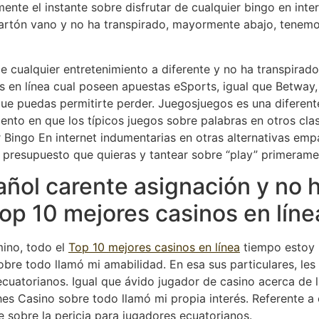
te el instante sobre disfrutar de cualquier bingo en inter
n cartón vano y no ha transpirado, mayormente abajo, tene
de cualquier entretenimiento a diferente y no ha transpira
 en línea cual poseen apuestas eSports, igual que Betway,
que puedas permitirte perder. Juegosjuegos es una diferent
nto en que los típicos juegos sobre palabras en otros cla
r Bingo En internet indumentarias en otras alternativas em
presupuesto que quieras y tantear sobre “play” primeramen
ñol carente asignación y no 
op 10 mejores casinos en líne
ino, todo el
Top 10 mejores casinos en línea
tiempo estoy 
obre todo llamó mi amabilidad. En esa sus particulares, les
s ecuatorianos. Igual que ávido jugador de casino acerca d
hes Casino sobre todo llamó mi propia interés. Referente a 
 sobre la pericia para jugadores ecuatorianos.