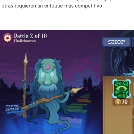
l otras requieren un enfoque más competitivo.