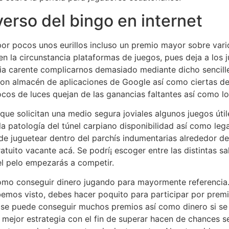
verso del bingo en internet
r pocos unos eurillos incluso un premio mayor sobre vario
en la circunstancia plataformas de juegos, pues deja a los
cia carente complicarnos demasiado mediante dicho sencille
s con almacén de aplicaciones de Google así­ como ciertas
ocos de luces quejan de las ganancias faltantes así­ como 
ue solicitan una medio segura joviales algunos juegos útiles
 patologí­a del túnel carpiano disponibilidad así­ como le
de juguetear dentro del parchís indumentarias alrededor de
atuito vacante acá. Se podrí¡ escoger entre las distintas s
el pelo empezarás a competir.
ómo conseguir dinero jugando para mayormente referencia. 
bemos visto, debes hacer poquito para participar por prem
 se puede conseguir muchos premios así­ como dinero si se 
u mejor estrategia con el fin de superar hacen de chances s