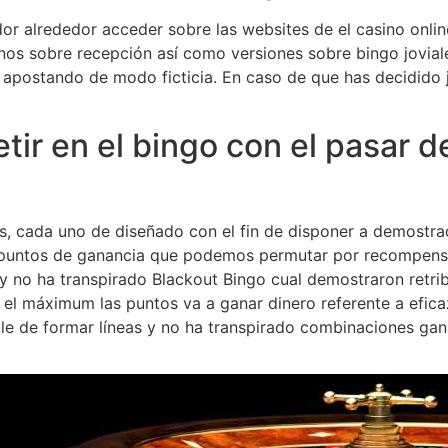
dor alrededor acceder sobre las websites de el casino onl
s sobre recepción así­ como versiones sobre bingo joviale
o apostando de modo ficticia. En caso de que has decidido
r en el bingo con el pasar d
, cada uno de diseñado con el fin de disponer a demostraci
a puntos de ganancia que podemos permutar por recompensa
y no ha transpirado Blackout Bingo cual demostraron retrib
el máximum las puntos va a ganar dinero referente a eficaz.
ble de formar líneas y no ha transpirado combinaciones ga