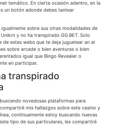
net temático. En cierta ocasión adentro, en la
mos un botón adonde debes tantear
do igualmente sobre sus otras modalidades de
 Unikrn y no ha transpirado GG.BET. Solo
e de estas webs que te deja juguetear an al
ses sobre arcade o bien aventuras o bien
parentados igual que Bingo Revealer o
te en participar.
ha transpirado
a
buscando novedosas plataformas para
 compartiré mis hallazgos sobre este casino y
e línea, continuamente estoy buscando nuevas
este tipo de sus particulares, les compartiré