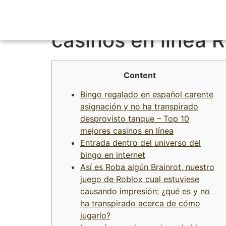
Las Superiores J
casinos en línea 
Content
Bingo regalado en español carente
asignación y no ha transpirado
desprovisto tanque – Top 10
mejores casinos en línea
Entrada dentro del universo del
bingo en internet
Así es Roba algún Brainrot, nuestro
juego de Roblox cual estuviese
causando impresión: ¿qué es y no
ha transpirado acerca de cómo
jugarlo?