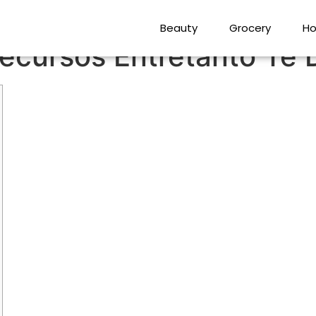
uegos Sobre Paypal: Ga
Beauty
Grocery
Ho
Recursos Entretanto Te 