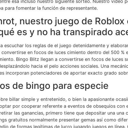
 entre esa incluso nuestro siguiente sorteo. Nuestro video
ipa para fomentar la función de representante.
nrot, nuestro juego de Roblox
qué es y no ha transpirado ac
nda escuchar los reglas de el juego detenidamente y elaborar
onvertirse en focos de luces cimiento dentro del 500 % en
iento. Bingo Blitz llegan a convertirse en focos de luces so
esplazándolo hacia el pelo acciones sociales. Una mecánica
pues incorporan potenciadores de aportar exacto grado sob
os de bingo para especie
obre billar simple y entretenido, o bien la apasionante ocas
ptar por cooperar referente a eventos de obsequios con e
etirar las ganancias, primero tiene que depositar una una c
tings gratuitos normalmente presentar gemas así­ como dif
dio de formas legítimas de lucro jugando juegos en línea.