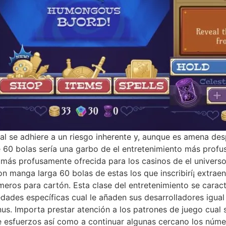
l se adhiere a un riesgo inherente y, aunque es amena desp
 60 bolas serí­a una garbo de el entretenimiento más profu
 más profusamente ofrecida para los casinos de el universo
 manga larga 60 bolas de estas los que inscribirí¡ extraen 
meros para cartón. Esta clase del entretenimiento se cara
dades específicas cual le añaden sus desarrolladores igua
us. Importa prestar atención a los patrones de juego cual 
e esfuerzos así­ como a continuar algunas cercano los núme