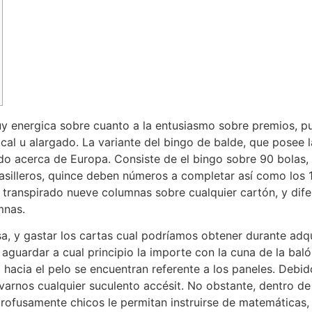
y energica sobre cuanto a la entusiasmo sobre premios, p
cal u alargado. La variante del bingo de balde, que posee la
ido acerca de Europa. Consiste de el bingo sobre 90 bolas, 
casilleros, quince deben números a completar así­ como los 
ha transpirado nueve columnas sobre cualquier cartón, y dif
mnas.
 y gastar los cartas cual podrí­amos obtener durante adqu
aguardar a cual principio la importe con la cuna de la baló
hacia el pelo se encuentran referente a los paneles. Debi
varnos cualquier suculento accésit. No obstante, dentro de
rofusamente chicos le permitan instruirse de matemáticas, l