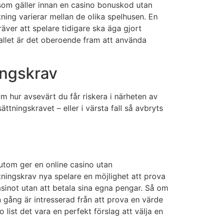
som gäller innan en casino bonuskod utan
tning varierar mellan de olika spelhusen. En
räver att spelare tidigare ska äga gjort
 fallet är det oberoende fram att använda
ingskrav
om hur avsevärt du får riskera i närheten av
ttningskravet – eller i värsta fall så avbryts
tom ger en online casino utan
tningskrav nya spelare en möjlighet att prova
sinot utan att betala sina egna pengar. Så om
 gång är intresserad från att prova en värde
o list det vara en perfekt förslag att välja en