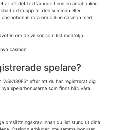
r att det fortfarande finns en antal online
had extra upp till den summan eller
er casinobonus röra om online casinon med
edveten om de villkor som list medfölja.
 nya casinon.
istrerade spelare?
”ASK130FS” efter att du har registrerat dig
de nya spelarbonusarna som finns här. Våra
ga omsättningskrav innan du list stund ut dina
andena. Casinon erbjuder inte samma bonusar