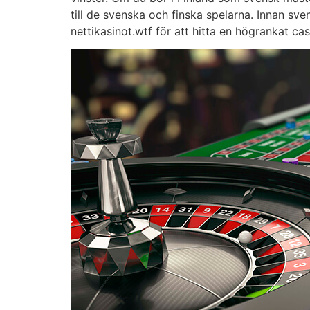
till de svenska och finska spelarna. Innan sve
nettikasinot.wtf för att hitta en högrankat cas