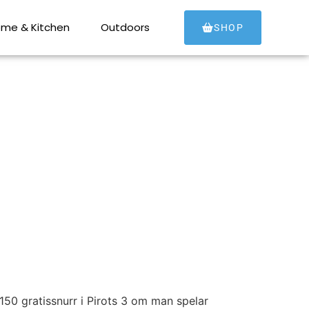
Insättning och
me & Kitchen
Outdoors
SHOP
 150 gratissnurr i Pirots 3 om man spelar