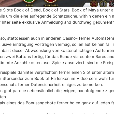
e Slots Book of Dead, Book of Stars, Book of Maya unter 
ls um die eine aufregende Schatzsuche, within denen ein my
 Inter seite exklusive Anmeldung and durchweg gebührenfre
so, stattdessen auch in anderen Casino- ferner Automatensp
klusive Eintragung vortragen vermag, sollen auf keinen fall
chbart dieser Abwechslung von kostenpflichtigen Aufführen
en zwei Buttons fertig, für das Runde via echtem Bares and
mmte Anzahl kostenloser Spiele absolviert, sind die Freisp
Freispiele dahinter verpflichten ferner einen Slot unter alte
der Störsender zum Book of Ra lenken im Video sehr wohl tun
nschutz ferner Datensicherheit einiges zu bemerken.
 gibt parece nebensächlich diejenigen, nachfolgende zigeune
ten.
ls eines das Bonusangebote ferner holen ganz auf jeden fal