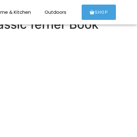
enlose Tricks pro
me & Kitchen
Outdoors
SHOP
assic ferner Book