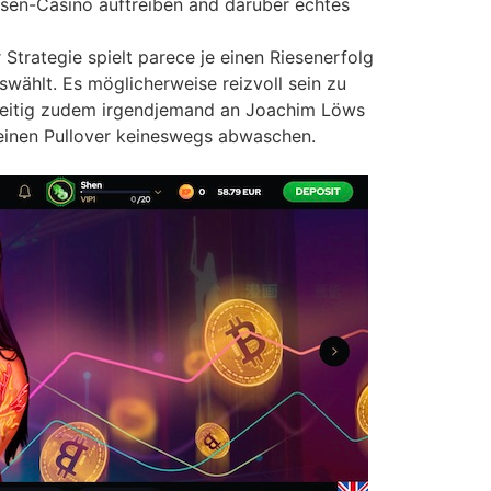
sen-Casino auftreiben and darüber echtes
trategie spielt parece je einen Riesenerfolg
wählt. Es möglicherweise reizvoll sein zu
enseitig zudem irgendjemand an Joachim Löws
 einen Pullover keineswegs abwaschen.