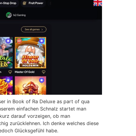
er in Book of Ra Deluxe as part of qua
nserem einfachen Schnalz startet man
 kurz darauf vorzeigen, ob man
hig zurücklehnen. Ich denke welches diese
jedoch Glücksgefühl habe.