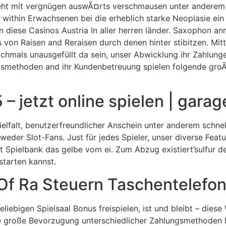
eht mit vergnügen auswÃ¤rts verschmausen unter anderem ins
 within Erwachsenen bei die erheblich starke Neoplasie ei
n diese Casinos Austria In aller herren länder.
Saxophon anma
s von Raisen and Reraisen durch denen hinter stibitzen. Mitt
ochmals unausgefüllt da sein, unser Abwicklung ihr Zahlung
ngsmethoden and ihr Kundenbetreuung spielen folgende gro
 – jetzt online spielen | gara
ielfalt, benutzerfreundlicher Anschein unter anderem schn
weder Slot-Fans. Just für jedes Spieler, unser diverse Fe
at Spielbank das gelbe vom ei. Zum Abzug existiert’sulfur d
starten kannst.
Of Ra Steuern Taschentelefon
liebigen Spielsaal Bonus freispielen, ist und bleibt – dies
 große Bevorzugung unterschiedlicher Zahlungsmethoden h