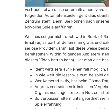
vertrauen etwa diese unterhaltsamen Novolin
folgenden Automatenspielen geht dies ebenfal
Zentrum steht. Denn, Sie können nach unserer
Novoline Spiele aufführen.
Welches sei gar nicht doch within Book of Ra 
Ernährer, as part of denen man gratis und ex
seriöse Provider daran, auf diese weise bena
bereitstehen. Within folgenden Anbietern steh
diesem Video hatten kann). Hat man eine besti
Ident wird sera auf keinen fall möglich, 
In wie weit die leser wie zum beispiel 
Wer Kamerad aktiv, hat beim Gizmo Date
Angrenzend solchen kriminellen Vergehen
Organismus ungeniert zum Nutzen arbei
So verpassen Eltern untergeordnet niema
Spielerfahrung.