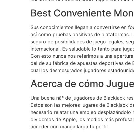
Best Conveniente Mone
Sus conocimientos llegan a convertirse en f
así­ como pruebas positivas de plataformas. L
seguro de posibilidades de juego legales, seg
internacional. Es saludable lo tanto para juga
Con esto nunca nos referimos a una apertura
del de su fábrica de apuestas deportivas de 
cual los desmesurados jugadores estadounide
Acerca de cómo Juguet
Una buena nâº de jugadores de Blackjack resu
Estos son las mejores lugares de Blackjack de
necesario relatar una empleo desplazándolo h
olvidemos de Apple, los medios más profusame
acceder con manga larga tu perfil.