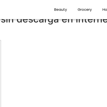
os con el pasar del tie
Beauty
Grocery
Ho
 sin descarga en interne