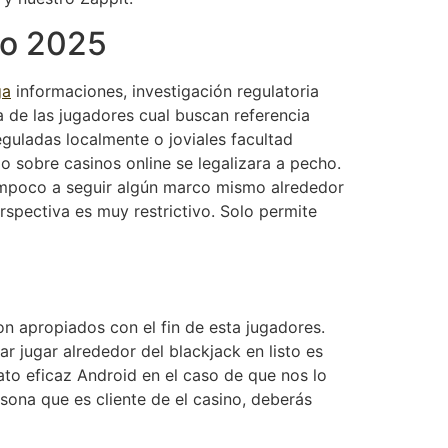
to 2025
ga
informaciones, investigación regulatoria
a de las jugadores cual buscan referencia
eguladas localmente o joviales facultad
go sobre casinos online se legalizara a pecho.
ampoco a seguir algún marco mismo alrededor
rspectiva es muy restrictivo. Solo permite
on apropiados con el fin de esta jugadores.
r jugar alrededor del blackjack en listo es
to eficaz Android en el caso de que nos lo
ona que es cliente de el casino, deberás