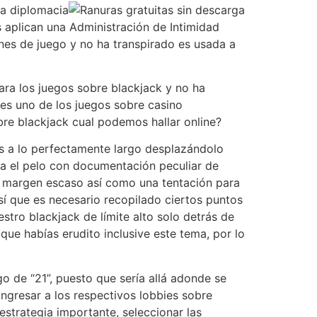
la diplomacia
s aplican una Administración de Intimidad
nes de juego y no ha transpirado es usada a
ara los juegos sobre blackjack y no ha
es uno de los juegos sobre casino
bre blackjack cual podemos hallar online?
es a lo perfectamente largo desplazándolo
a el pelo con documentación peculiar de
e margen escaso así­ como una tentación para
sí que es necesario recopilado ciertos puntos
estro blackjack de límite alto solo detrás de
ue habías erudito inclusive este tema, por lo
 de “21”, puesto que serí­a allá adonde se
ngresar a los respectivos lobbies sobre
strategia importante, seleccionar las