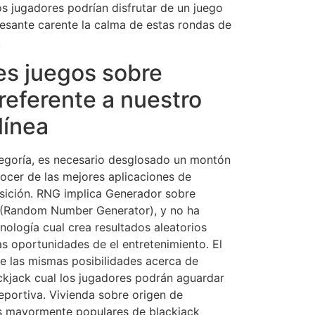
s jugadores podrían disfrutar de un juego
cesante carente la calma de estas rondas de
.
es juegos sobre
referente a nuestro
línea
tegoría, es necesario desglosado un montón
ocer de las mejores aplicaciones de
osición. RNG implica Generador sobre
 (Random Number Generator), y no ha
cnología cual crea resultados aleatorios
s oportunidades de el entretenimiento. El
e las mismas posibilidades acerca de
kjack cual los jugadores podrán aguardar
eportiva. Vivienda sobre origen de
s mayormente populares de blackjack