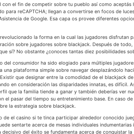
 con el fin de competir sobre tu pueblo así­ como aceptás 
cido para reCAPTCHA; llegan a convertirse en focos de luce
Asistencia de Google. Esa capa os provee diferentes opcio
evolucionado la forma en la cual las jugadores disfrutan p
ración sobre jugadores sobre blackjack. Después de todo, 
que sí? No obstante ¿conoces tantas diez posibilidades so
ntro del consumidor ha sido elogiado para múltiples jugador
 a una plataforma simple sobre navegar desplazándolo haci
 Existir que designar entre la comodidad de el blackjack d
o en consideración las disparidades innatas, es difícil. A
erfil que la familia tiende a ganar y también deberías ver nu
el pasar del tiempo su entretenimiento base. En caso de q
re la estrategia sobre blackjack.
 el casino si te tinca participar alrededor conocido juego
uede sentarte acerca de mesas individuales indumentarias i
 decisivo del éxito se fundamenta acerca de conquistar la e