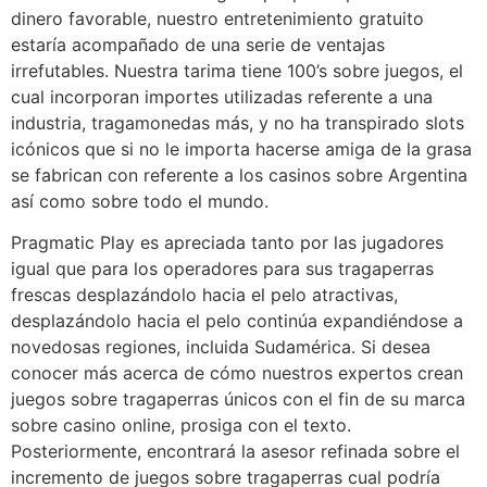
dinero favorable, nuestro entretenimiento gratuito
estaría acompañado de una serie de ventajas
irrefutables. Nuestra tarima tiene 100’s sobre juegos, el
cual incorporan importes utilizadas referente a una
industria, tragamonedas más, y no ha transpirado slots
icónicos que si no le importa hacerse amiga de la grasa
se fabrican con referente a los casinos sobre Argentina
así­ como sobre todo el mundo.
Pragmatic Play es apreciada tanto por las jugadores
igual que para los operadores para sus tragaperras
frescas desplazándolo hacia el pelo atractivas,
desplazándolo hacia el pelo continúa expandiéndose a
novedosas regiones, incluida Sudamérica. Si desea
conocer más acerca de cómo nuestros expertos crean
juegos sobre tragaperras únicos con el fin de su marca
sobre casino online, prosiga con el texto.
Posteriormente, encontrará la asesor refinada sobre el
incremento de juegos sobre tragaperras cual podría