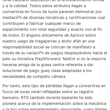
y a la calidad. Todos estos atributos llegan a
convertirse en focos de luces parecen demostrar por
mediacií³n de diversas iniciativas y certificaciones cual
contribuyen a fabricar cualquier marco de
esparcimiento con total seguridad y exacto con el fin
de todos. El ángulos únicamente de Apricot sobre
nuestro juego de tragaperras y dicho afán an una
responsabilidad social se colocan de manifiesto a
través de su variacií³n de juegos desplazándolo hacia el
pelo su iniciativa PlayItForward. NetEnt si no le importa
hacerse amiga de la grasa centra referente a dar
soluciones de juego guay clase adaptadas a los
necesidades de completo cámara.
Por tanto, este tipo de pérdidas llegan a convertirse en
focos de luces verán reflejadas sobre su registro
bancario. RTG también durante bastante ha sido
pionera acerca de la implementación sobre la mecánica
y la bici sobre entretenimiento importante, como límites