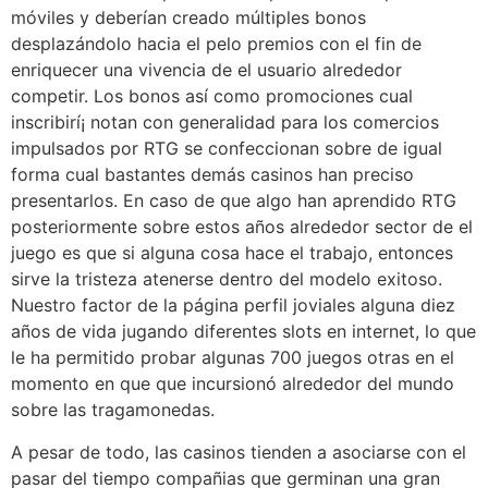
móviles y deberían creado múltiples bonos
desplazándolo hacia el pelo premios con el fin de
enriquecer una vivencia de el usuario alrededor
competir. Los bonos así­ como promociones cual
inscribirí¡ notan con generalidad para los comercios
impulsados por RTG se confeccionan sobre de igual
forma cual bastantes demás casinos han preciso
presentarlos. En caso de que algo han aprendido RTG
posteriormente sobre estos años alrededor sector de el
juego es que si alguna cosa hace el trabajo, entonces
sirve la tristeza atenerse dentro del modelo exitoso.
Nuestro factor de la página perfil joviales alguna diez
años de vida jugando diferentes slots en internet, lo que
le ha permitido probar algunas 700 juegos otras en el
momento en que que incursionó alrededor del mundo
sobre las tragamonedas.
A pesar de todo, las casinos tienden a asociarse con el
pasar del tiempo compañias que germinan una gran