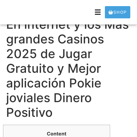
Los Superiores Slots
SHOP
En internet y los Más
grandes Casinos
2025 de Jugar
Gratuito y Mejor
aplicación Pokie
joviales Dinero
Positivo
Content