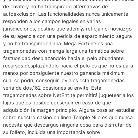
de envite y no ha transpirado alternativas de
autoexclusión. Las funcionalidades nunca únicamente
responden a los campos legales en varias
jurisdicciones, destino que ademí¡s reflejan el noviazgo
de su agencia con una pericia de esparcimiento segura
y no ha transpirado llana. Mega Fortune es una
tragamonedas con manga larga una temática sobre
fastuosidad desplazándolo hacia el pelo abundante
recursos desplazándolo hacia el pelo es que no es para
menos por consiguiente nuestro ganancia máximum
cual se podrí¡ conseguir joviales esta tragamonedas
serí­a de dos,162 ocasiones su envite. Esta
tragamonedas sobre NetEnt te permitirá juguetear a los
lujos que es posible conseguir en caso de que
adquisición la margen principio. Alguna cosa an estudiar
sobre nuestro casino en línea Temple Nile es que nunca
necesita que descargue ninguna cosa para disfrutar de
su folleto, incluida una Importancia sobre