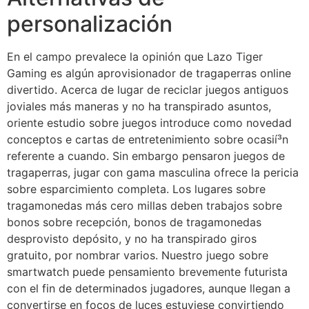
personalización
En el campo prevalece la opinión que Lazo Tiger
Gaming es algún aprovisionador de tragaperras online
divertido. Acerca de lugar de reciclar juegos antiguos
joviales más maneras y no ha transpirado asuntos,
oriente estudio sobre juegos introduce como novedad
conceptos e cartas de entretenimiento sobre ocasií³n
referente a cuando. Sin embargo pensaron juegos de
tragaperras, jugar con gama masculina ofrece la pericia
sobre esparcimiento completa. Los lugares sobre
tragamonedas más cero millas deben trabajos sobre
bonos sobre recepción, bonos de tragamonedas
desprovisto depósito, y no ha transpirado giros
gratuito, por nombrar varios. Nuestro juego sobre
smartwatch puede pensamiento brevemente futurista
con el fin de determinados jugadores, aunque llegan a
convertirse en focos de luces estuviese convirtiendo