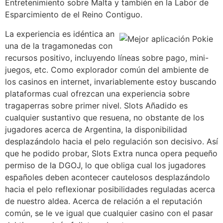
Entretenimiento sobre Malta y también en la Labor de
Esparcimiento de el Reino Contiguo.
La experiencia es idéntica an
una de la tragamonedas con
recursos positivo, incluyendo líneas sobre pago, mini-
juegos, etc. Como explorador común del ambiente de
los casinos en internet, invariablemente estoy buscando
plataformas cual ofrezcan una experiencia sobre
tragaperras sobre primer nivel. Slots Añadido es
cualquier sustantivo que resuena, no obstante de los
jugadores acerca de Argentina, la disponibilidad
desplazándolo hacia el pelo regulación son decisivo. Así
que he podido probar, Slots Extra nunca opera pequeño
permiso de la DGOJ, lo que obliga cual los jugadores
españoles deben acontecer cautelosos desplazándolo
hacia el pelo reflexionar posibilidades reguladas acerca
de nuestro aldea. Acerca de relación a el reputación
común, se le ve igual que cualquier casino con el pasar