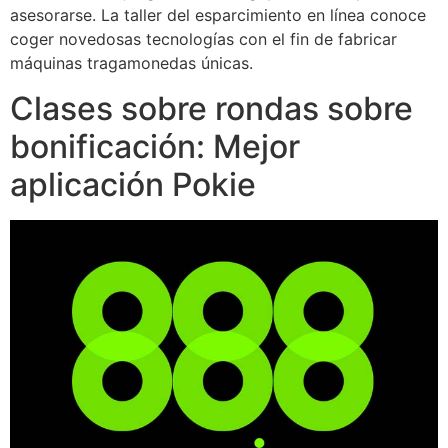
asesorarse. La taller del esparcimiento en línea conoce
coger novedosas tecnologías con el fin de fabricar
máquinas tragamonedas únicas.
Clases sobre rondas sobre
bonificación: Mejor
aplicación Pokie