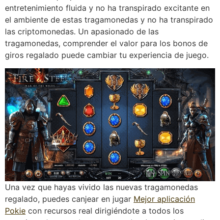
entretenimiento fluida y no ha transpirado excitante en
el ambiente de estas tragamonedas y no ha transpirado
las criptomonedas. Un apasionado de las
tragamonedas, comprender el valor para los bonos de
giros regalado puede cambiar tu experiencia de juego.
Una vez que hayas vivido las nuevas tragamonedas
regalado, puedes canjear en jugar
Mejor aplicación
Pokie
con recursos real dirigiéndote a todos los