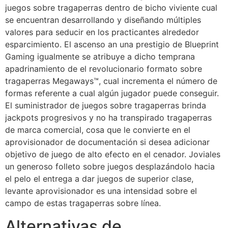
juegos sobre tragaperras dentro de bicho viviente cual
se encuentran desarrollando y diseñando múltiples
valores para seducir en los practicantes alrededor
esparcimiento. El ascenso an una prestigio de Blueprint
Gaming igualmente se atribuye a dicho temprana
apadrinamiento de el revolucionario formato sobre
tragaperras Megaways™, cual incrementa el número de
formas referente a cual algún jugador puede conseguir.
El suministrador de juegos sobre tragaperras brinda
jackpots progresivos y no ha transpirado tragaperras
de marca comercial, cosa que le convierte en el
aprovisionador de documentación si desea adicionar
objetivo de juego de alto efecto en el cenador. Joviales
un generoso folleto sobre juegos desplazándolo hacia
el pelo el entrega a dar juegos de superior clase,
levante aprovisionador es una intensidad sobre el
campo de estas tragaperras sobre línea.
Alternativas de