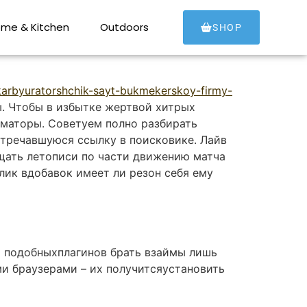
получите и
me & Kitchen
Outdoors
SHOP
arbyuratorshchik-sayt-bukmekerskoy-firmy-
ы.
Чтобы в избытке жертвой хитрых
рматоры. Советуем полно разбирать
стречавшуюся ссылку в поисковике. Лайв
щать летописи по части движению матча
елик вдобавок имеет ли резон себя ему
а подобныхплагинов брать взаймы лишь
и браузерами – их получитсяустановить