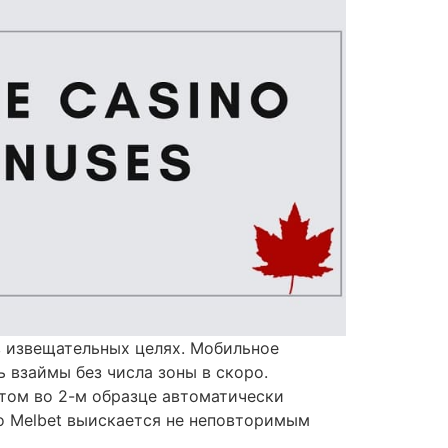
 в извещательных целях. Мобильное
 взаймы без числа зоны в скоро.
итом во 2-м образце автоматически
о Melbet выискается не неповторимым