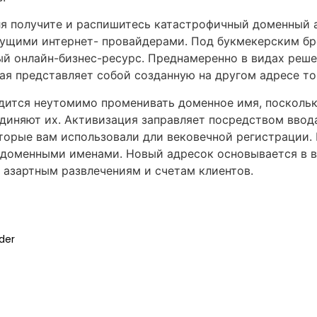
ля получите и распишитесь катастрофичный доменный 
ущими интернет- провайдерами. Под букмекерским бр
ный онлайн-бизнес-ресурс. Преднамеренно в видах реш
рая представляет собой созданную на другом адресе т
ится неутомимо променивать доменное имя, поскольк
единяют их. Активизация заправляет посредством ввод
торые вам использовали дли вековечной регистрации.
 доменными именами. Новый адресок основывается в в
 азартным развлечениям и счетам клиентов.
der