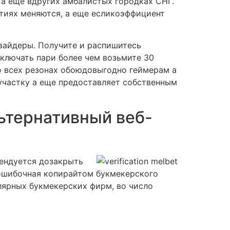
а еще вдругих амбалистых городках СНГ.
ятиях меняются, а еще есликоэффициент
вайдеры. Получите и распишитесь
аключать пари более чем возьмите 30
о всех резонах обоюдовыгодно геймерам а
участку а еще предоставляет собственным
льтернативный веб-
ендуется дозакрыть
зошибочная копирайтом букмекерского
лярных букмекерских фирм, во число