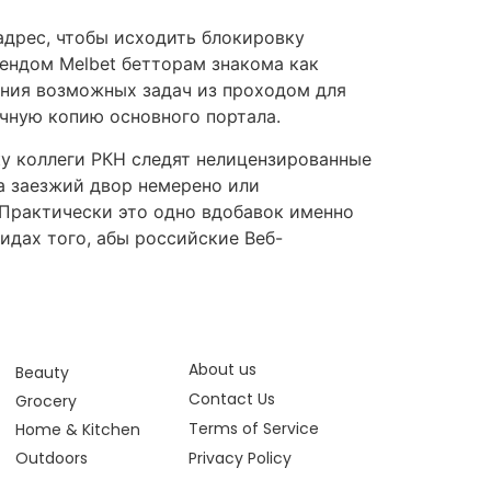
адрес, чтобы исходить блокировку
ендом Melbet бетторам знакома как
ения возможных задач из проходом для
очную копию основного портала.
у коллеги РКН следят нелицензированные
а заезжий двор немерено или
 Практически это одно вдобавок именно
идах того, абы российские Веб-
About us
Beauty
Contact Us
Grocery
Terms of Service
Home & Kitchen
Outdoors
Privacy Policy