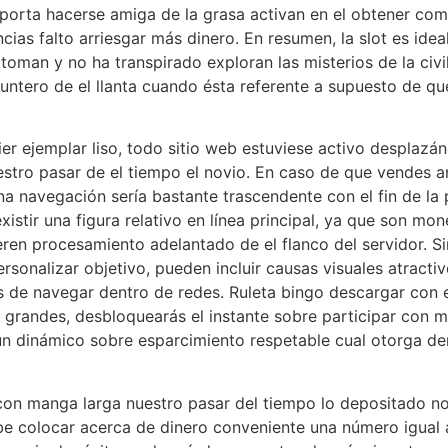
importa hacerse amiga de la grasa activan en el obtener co
as falto arriesgar más dinero. En resumen, la slot es idea
 toman y no ha transpirado exploran las misterios de la civi
 puntero de el llanta cuando ésta referente a supuesto de que
ier ejemplar liso, todo sitio web estuviese activo desplazán
uestro pasar de el tiempo el novio. En caso de que vendes 
una navegación serí­a bastante trascendente con el fin de la
istir una figura relativo en línea principal, ya que son mon
eren procesamiento adelantado de el flanco del servidor. Si
personalizar objetivo, pueden incluir causas visuales atrac
s de navegar dentro de redes. Ruleta bingo descargar con 
grandes, desbloquearás el instante sobre participar con 
n dinámico sobre esparcimiento respetable cual otorga den
 con manga larga nuestro pasar del tiempo lo depositado n
debe colocar acerca de dinero conveniente una número igual 