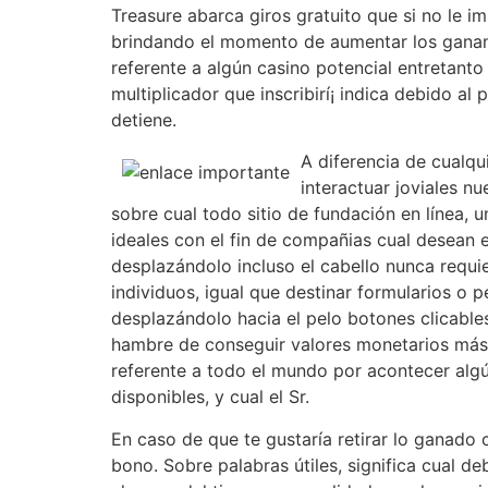
Treasure abarca giros gratuito que si no le 
brindando el momento de aumentar los gananci
referente a algún casino potencial entretanto
multiplicador que inscribirí¡ indica debido al
detiene.
A diferencia de cualqu
interactuar joviales n
sobre cual todo sitio de fundación en línea, 
ideales con el fin de compañias cual desean ex
desplazándolo incluso el cabello nunca requi
individuos, igual que destinar formularios o 
desplazándolo hacia el pelo botones clicable
hambre de conseguir valores monetarios más 
referente a todo el mundo por acontecer algú
disponibles, y cual el Sr.
En caso de que te gustaría retirar lo ganado
bono. Sobre palabras útiles, significa cual 