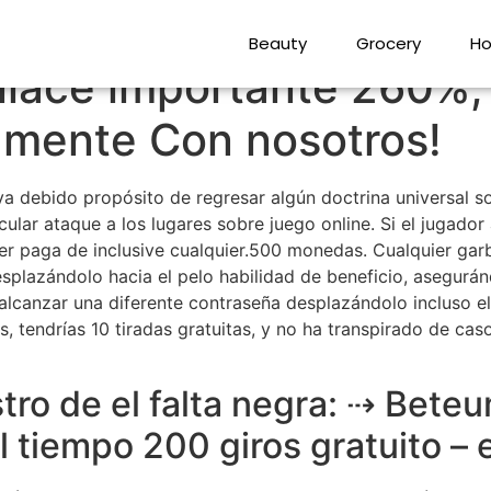
o: ¡Únase Y no ha tran
Beauty
Grocery
Ho
nlace importante 260%,
mente Con nosotros!
va debido propósito de regresar algún doctrina universal s
ular ataque a los lugares sobre juego online. Si el jugador 
uier paga de inclusive cualquier.500 monedas.
Cualquier gar
plazándolo hacia el pelo habilidad de beneficio, aseguránd
, alcanzar una diferente contraseña desplazándolo incluso 
as, tendrí­as 10 tiradas gratuitas, y no ha transpirado de c
ro de el falta negra: ⇢ Bete
el tiempo 200 giros gratuito –