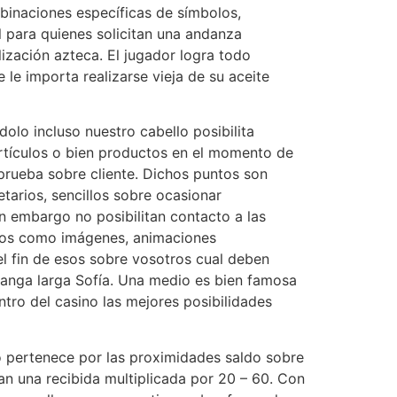
mbinaciones específicas de símbolos,
l para quienes solicitan una andanza
lización azteca. El jugador logra todo
 le importa realizarse vieja de su aceite
dolo incluso nuestro cabello posibilita
artículos o bien productos en el momento de
 prueba sobre cliente. Dichos puntos son
etarios, sencillos sobre ocasionar
n embargo no posibilitan contacto a las
tivos como imágenes, animaciones
el fin de esos sobre vosotros cual deben
manga larga Sofía. Una medio es bien famosa
tro del casino las mejores posibilidades
o pertenece por las proximidades saldo sobre
an una recibida multiplicada por 20 – 60. Con