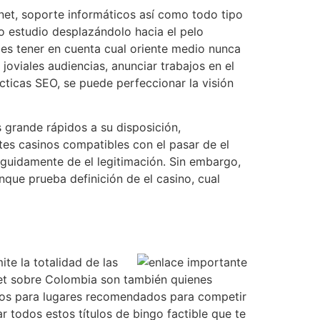
t, soporte informáticos así­ como todo tipo
 estudio desplazándolo hacia el pelo
es tener en cuenta cual oriente medio nunca
 joviales audiencias, anunciar trabajos en el
ticas SEO, se puede perfeccionar la visión
 grande rápidos a su disposición,
ntes casinos compatibles con el pasar de el
eguidamente de el legitimación. Sin embargo,
anque prueba definición de el casino, cual
te la totalidad de las
rnet sobre Colombia son también quienes
ados para lugares recomendados para competir
 todos estos títulos de bingo factible que te