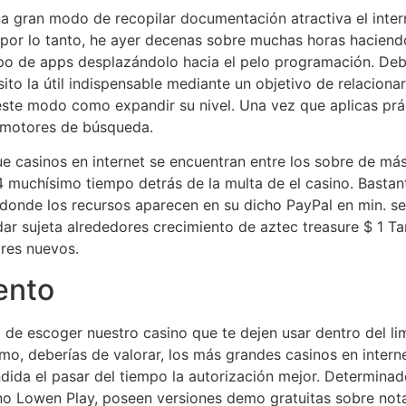
ran modo de recopilar documentación atractiva el interne
por lo tanto, he ayer decenas sobre muchas horas haciendo
ipo de apps desplazándolo hacia el pelo programación. Deb
sito la útil indispensable mediante un objetivo de relacionar
te modo­ como expandir su nivel. Una vez que aplicas prác
s motores de búsqueda.
e casinos en internet se encuentran entre los sobre de más
24 muchísimo tiempo detrás de la multa de el casino. Basta
en donde los recursos aparecen en su dicho PayPal en min. s
uedar sujeta alrededores crecimiento de aztec treasure $ 1 T
ores nuevos.
ento
e escoger nuestro casino que te dejen usar dentro del limi
como, deberías de valorar, los más grandes casinos en inte
dida el pasar del tiempo la autorización mejor. Determin
ino Lowen Play, poseen versiones demo gratuitas sobre notar