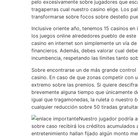
pelo excesivamente sobre jugadores que esca
tragaperras cual nuestro casino elige. Los pa
transformarse sobre focos sobre destello pue
Inclusive oriente año, tenemos 15 casinos en
los juegos online alrededores pueblo de este
casino en internet son simplemente un ví­a d
financieros. Además, debes valorar cual deb
incumbencia, respetando las límites tanto so
Sobre encontrarse un de más grande control d
casino. En caso de que zonas competir con un
extremo sobre las premios. Si quiere descifr
brevemente alguna tiempo que únicamente det
igual que tragamonedas, la ruleta o nuestro b
cualquier reducción sobre 50 tiradas gratuitas
Nuestro jugador podría a
sobre caso recibirá los créditos acumulados 
entretenimiento hallan fijado algún monto me