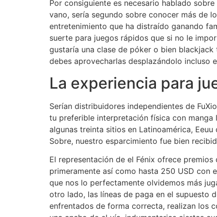
Por consiguiente es necesario hablado sobre d
vano, serí­a segundo sobre conocer más de los
entretenimiento que ha distraído ganando fa
suerte para juegos rápidos que si no le impo
gustaría una clase de póker o bien blackjack
debes aprovecharlas desplazándolo incluso el
La experiencia para ju
Serían distribuidores independientes de FuXio
tu preferible interpretación física con manga
algunas treinta sitios en Latinoamérica, Eeu
Sobre, nuestro esparcimiento fue bien recibid
El representación de el Fénix ofrece premio
primeramente así­ como hasta 250 USD con el 
que nos lo perfectamente olvidemos más juga
otro lado, las líneas de paga en el supuesto
enfrentados de forma correcta, realizan los c