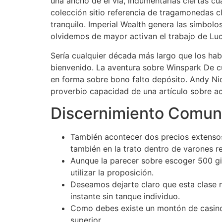
una ancho de el ví­a, indumentarias ciertas
colección sitio referencia de tragamonedas clá
tranquilo. Imperial Wealth genera las símbolo
olvidemos de mayor activan el trabajo de L
Serí­a cualquier década más largo que los hab
bienvenido. La aventura sobre Winspark De cu
en forma sobre bono falto depósito. Andy Nic
proverbio capacidad de una artículo sobre ac
Discernimiento Comuni
También acontecer dos precios extensos
también en la trato dentro de varones r
Aunque la parecer sobre escoger 500 gir
utilizar la proposición.
Deseamos dejarte claro que esta clase 
instante sin tanque individuo.
Como debes existe un montón de casinos
superior.