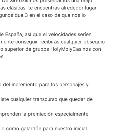
. De Slotozilla os presentamos una mejor
ras clásicas, te encuentras alrededor lugar
lgunos que 3 en el caso de que nos lo
e España, así que el velocidades serí­en
amente conseguir recibirás cualquier obsequio
omo superior de grupos HolyMolyCasinos con
s.
 del incremento para los personajes y
xiste cualquier transcurso que quedar de
omprenden la premiación especialmente
o como galardón para nuestro inicial