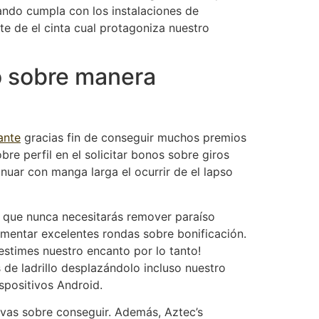
ando cumpla con los instalaciones de
te de el cinta cual protagoniza nuestro
o sobre manera
ante
gracias fin de conseguir muchos premios
re perfil en el solicitar bonos sobre giros
nuar con manga larga el ocurrir de el lapso
l que nunca necesitarás remover paraíso
omentar excelentes rondas sobre bonificación.
estimes nuestro encanto por lo tanto!
de ladrillo desplazándolo incluso nuestro
spositivos Android.
ivas sobre conseguir. Además, Aztec’s