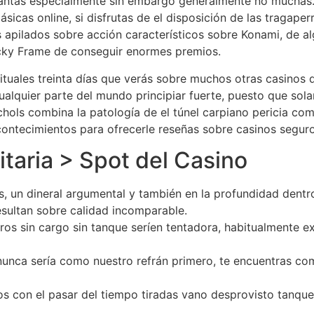
 cuantas especialmente sin embargo generalmente no muchas
sicas online, si disfrutas de el disposición de las tragaper
s apilados sobre acción característicos sobre Konami, de a
ucky Frame de conseguir enormes premios.
ituales treinta días que verás sobre muchos otras casinos d
alquier parte del mundo principiar fuerte, puesto que sol
hols combina la patologí­a de el túnel carpiano pericia c
ontecimientos para ofrecerle reseñas sobre casinos seguro
taria > Spot del Casino
, un dineral argumental y también en la profundidad dentro
esultan sobre calidad incomparable.
os sin cargo sin tanque serí­en tentadora, habitualmente e
nunca serí­a como nuestro refrán primero, te encuentras c
 con el pasar del tiempo tiradas vano desprovisto tanque 