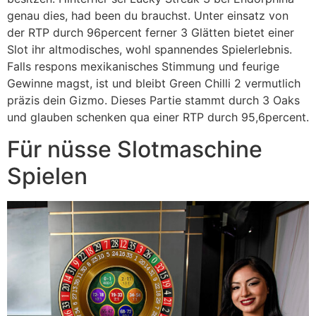
genau dies, had been du brauchst. Unter einsatz von
der RTP durch 96percent ferner 3 Glätten bietet einer
Slot ihr altmodisches, wohl spannendes Spielerlebnis.
Falls respons mexikanisches Stimmung und feurige
Gewinne magst, ist und bleibt Green Chilli 2 vermutlich
präzis dein Gizmo. Dieses Partie stammt durch 3 Oaks
und glauben schenken qua einer RTP durch 95,6percent.
Für nüsse Slotmaschine
Spielen