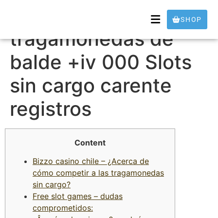
Máquinas
SHOP
tragamonedas de
balde +iv 000 Slots
sin cargo carente
registros
Content
Bizzo casino chile – ¿Acerca de
cómo competir a las tragamonedas
sin cargo?
Free slot games – dudas
comprometidos: