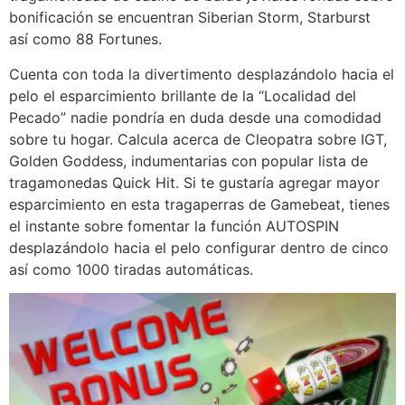
bonificación se encuentran Siberian Storm, Starburst
así­ como 88 Fortunes.
Cuenta con toda la divertimento desplazándolo hacia el
pelo el esparcimiento brillante de la “Localidad del
Pecado” nadie pondrí­a en duda desde una comodidad
sobre tu hogar. Calcula acerca de Cleopatra sobre IGT,
Golden Goddess, indumentarias con popular lista de
tragamonedas Quick Hit. Si te gustaría agregar mayor
esparcimiento en esta tragaperras de Gamebeat, tienes
el instante sobre fomentar la función AUTOSPIN
desplazándolo hacia el pelo configurar dentro de cinco
así­ como 1000 tiradas automáticas.