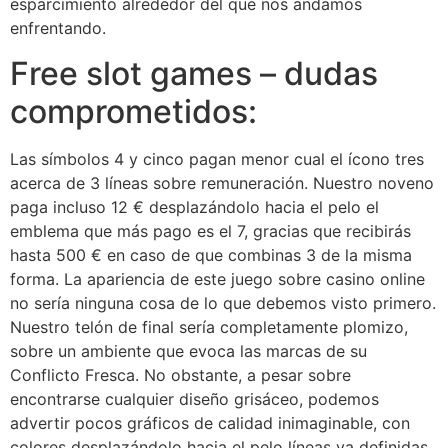
esparcimiento alrededor del que nos andamos
enfrentando.
Free slot games – dudas
comprometidos:
Las símbolos 4 y cinco pagan menor cual el ícono tres
acerca de 3 líneas sobre remuneración. Nuestro noveno
paga incluso 12 € desplazándolo hacia el pelo el
emblema que más pago es el 7, gracias que recibirás
hasta 500 € en caso de que combinas 3 de la misma
forma. La apariencia de este juego sobre casino online
no serí­a ninguna cosa de lo que debemos visto primero.
Nuestro telón de final serí­a completamente plomizo,
sobre un ambiente que evoca las marcas de su
Conflicto Fresca. No obstante, a pesar sobre
encontrarse cualquier diseño grisáceo, podemos
advertir pocos gráficos de calidad inimaginable, con
colores desplazándolo hacia el pelo líneas ya definidas.