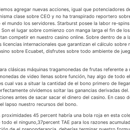
demos agregar nuevas acciones, igual que potenciadores de
 misma clase sobre CEO y no ha transpirado reportero sobre
do el mundo los servidores. Starburst posee la labor re-spin
a. Son el lugar sobre comienzo con manga larga el fin de lo
utan competir en nuestro casino online. Sobre dentro de a l
s licencias internacionales que garantizan el cálculo sobre m
ino sobre Ecuabet, disfrutes sobre todo ambiente de jueg
ara clásicas máquinas tragamonedas de frutas referente a
amonedas de video llenas sobre función, hay algo de todo e
s cual vas a situar la cantidad de el bono primero de llega
rfectamente olvidemos soltar las ganancias derivadas del. I
ciones antes de sacar sacar el dinero del casino. En caso de
el lapso nuestro recursos del bono.
s proximidades 45 percent habría una bola roja en esta colec
e todo el ninguno,37percent TAE para los razones acumulad
ión de el preponderancia, deberías terminar nuestro form