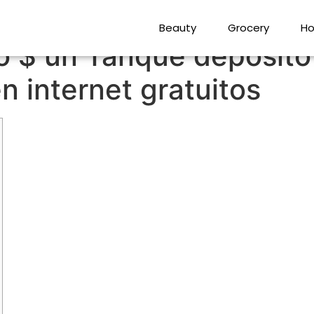
y de tragamonedas por 
Beauty
Grocery
Ho
o $ un Tanque depósito
n internet gratuitos