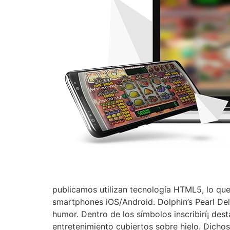
publicamos utilizan tecnología HTML5, lo que
smartphones iOS/Android. Dolphin’s Pearl Del
humor. Dentro de los símbolos inscribirí¡ de
entretenimiento cubiertos sobre hielo. Dich