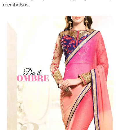
reembolsos.