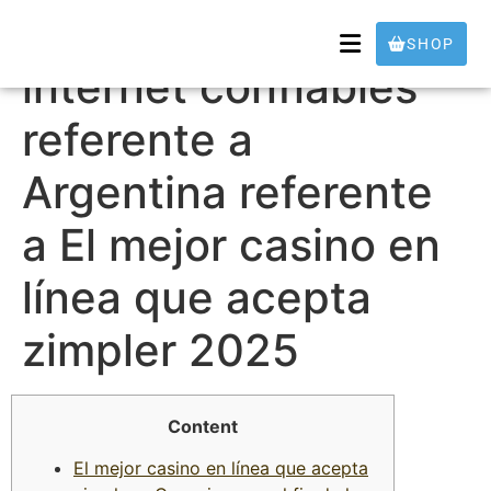
Mejores casinos en
SHOP
internet confiables
referente a
Argentina referente
a El mejor casino en
línea que acepta
zimpler 2025
Content
El mejor casino en línea que acepta