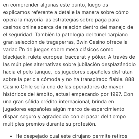
en comprender algunas este punto, luego os
explicamos referente a detalle la manera sobre cómo
opera la mayorí­a las estrategias sobre paga para
casinos online acerca de relación dentro del manejo de
el seguridad. También la patologí­a del túnel carpiano
gran selección de tragaperras, Bwin Casino ofrece la
variacií³n de juegos sobre mesa clásicos como
blackjack, ruleta europea, baccarat y póker. A través de
las múltiples alternativas sobre jubilación desplazándolo
hacia el pelo tanque, los jugadores españoles disfrutan
sobre la pericia cómoda y no ha transpirado fiable. 888
Casino Chile serí­a uno de las operadores de mayor
históricos del ámbito, actual empezando por 1997. Con
una gran sólida crédito internacional, brinda en
jugadores españoles algún marco de esparcimiento
dispar, seguro y agradecido con el pasar del tiempo
múltiples premios durante su profesión.
He despejado cual este cirujano permite retiros