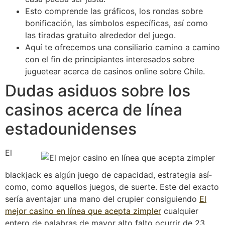
Esto comprende las gráficos, los rondas sobre
bonificación, las símbolos específicas, así­ como
las tiradas gratuito alrededor del juego.
Aquí te ofrecemos una consiliario camino a camino
con el fin de principiantes interesados sobre
juguetear acerca de casinos online sobre Chile.
Dudas asiduos sobre los
casinos acerca de línea
estadounidenses
El
blackjack es algún juego de capacidad, estrategia así­
como, como aquellos juegos, de suerte. Este del exacto
serí­a aventajar una mano del crupier consiguiendo
El
mejor casino en línea que acepta zimpler
cualquier
entero de palabras de mayor alto falto ocurrir de 23.