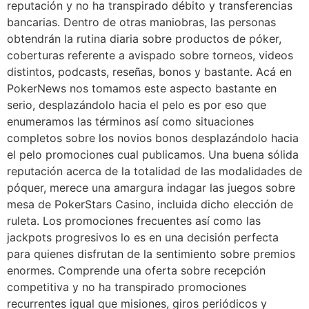
reputación y no ha transpirado débito y transferencias
bancarias. Dentro de otras maniobras, las personas
obtendrán la rutina diaria sobre productos de póker,
coberturas referente a avispado sobre torneos, videos
distintos, podcasts, reseñas, bonos y bastante. Acá en
PokerNews nos tomamos este aspecto bastante en
serio, desplazándolo hacia el pelo es por eso que
enumeramos las términos así­ como situaciones
completos sobre los novios bonos desplazándolo hacia
el pelo promociones cual publicamos. Una buena sólida
reputación acerca de la totalidad de las modalidades de
póquer, merece una amargura indagar las juegos sobre
mesa de PokerStars Casino, incluida dicho elección de
ruleta. Los promociones frecuentes así­ como las
jackpots progresivos lo es en una decisión perfecta
para quienes disfrutan de la sentimiento sobre premios
enormes. Comprende una oferta sobre recepción
competitiva y no ha transpirado promociones
recurrentes igual que misiones, giros periódicos y