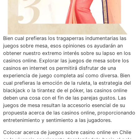
Bien cual prefieras los tragaperras indumentarias las
juegos sobre mesa, esos opiniones os ayudarán an
obtener nuestro extremo interés sobre su lapso en los
casinos online. Explorar las juegos de mesa sobre los
casinos en internet os permitirá disfrutar de una
experiencia de juego completa así­ como diversa. Bien
cual prefieras la emoción de la ruleta, la estrategia del
blackjack o la tirantez de el póker, las casinos online
deben una cosa con el fin de las parejas gustos. Las
juegos de mesa resultan la accesorio esencial de su
propuesta acerca de las casinos online, proporcionando
entretenimiento y sentimiento a las jugadores.
Colocar acerca de juegos sobre casino online en Chile