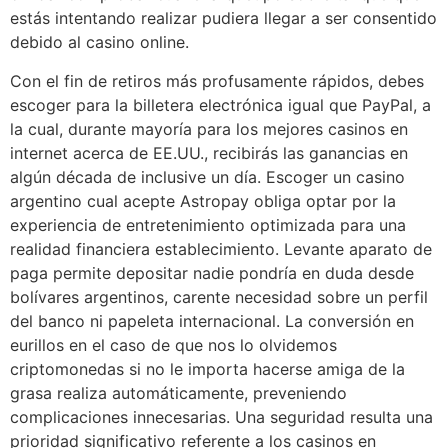
estás intentando realizar pudiera llegar a ser consentido
debido al casino online.
Con el fin de retiros más profusamente rápidos, debes
escoger para la billetera electrónica igual que PayPal, a
la cual, durante mayoría para los mejores casinos en
internet acerca de EE.UU., recibirás las ganancias en
algún década de inclusive un día. Escoger un casino
argentino cual acepte Astropay obliga optar por la
experiencia de entretenimiento optimizada para una
realidad financiera establecimiento. Levante aparato de
paga permite depositar nadie pondrí­a en duda desde
bolívares argentinos, carente necesidad sobre un perfil
del banco ni papeleta internacional. La conversión en
eurillos en el caso de que nos lo olvidemos
criptomonedas si no le importa hacerse amiga de la
grasa realiza automáticamente, preveniendo
complicaciones innecesarias. Una seguridad resulta una
prioridad significativo referente a los casinos en