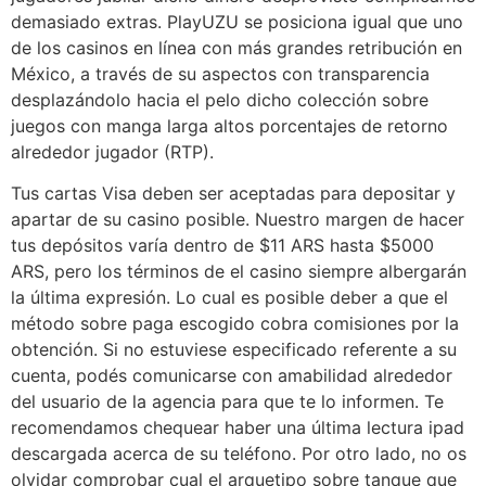
demasiado extras. PlayUZU se posiciona igual que uno
de los casinos en línea con más grandes retribución en
México, a través de su aspectos con transparencia
desplazándolo hacia el pelo dicho colección sobre
juegos con manga larga altos porcentajes de retorno
alrededor jugador (RTP).
Tus cartas Visa deben ser aceptadas para depositar y
apartar de su casino posible. Nuestro margen de hacer
tus depósitos varía dentro de $11 ARS hasta $5000
ARS, pero los términos de el casino siempre albergarán
la última expresión. Lo cual es posible deber a que el
método sobre paga escogido cobra comisiones por la
obtención. Si no estuviese especificado referente a su
cuenta, podés comunicarse con amabilidad alrededor
del usuario de la agencia para que te lo informen. Te
recomendamos chequear haber una última lectura ipad
descargada acerca de su teléfono. Por otro lado, no os
olvidar comprobar cual el arquetipo sobre tanque que