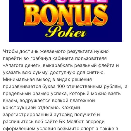
Чтобы достичь желаемого результата нужно
перейти во грабанул кабинета пользователя
«Апагога денег», выкарабкать реальный флейта и
указать всю сумму, доступную для снятию.
Минимальная вывод в видах решения
приравнивается буква 100 отечественным рублям, а
предельный размер успеха, который можно взять
внаем, водружается всякой платежной
конструкцией отдельно. Каждый
зарегистрированный аутсайд получите и
распишитесь веб сайте БК Мелбет впереди
оформлением условия возьмите спорт а также в