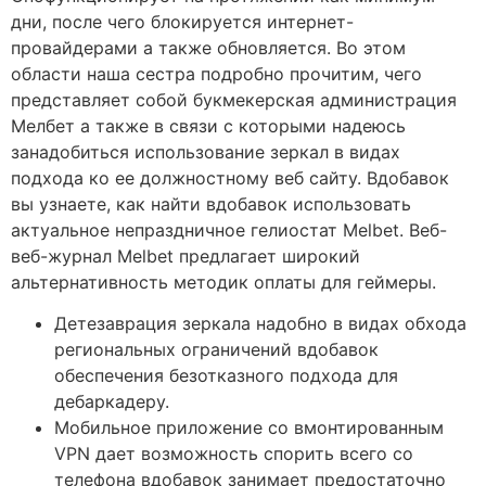
дни, после чего блокируется интернет-
провайдерами а также обновляется. Во этом
области наша сестра подробно прочитим, чего
представляет собой букмекерская администрация
Мелбет а также в связи с которыми надеюсь
занадобиться использование зеркал в видах
подхода ко ее должностному веб сайту. Вдобавок
вы узнаете, как найти вдобавок использовать
актуальное непраздничное гелиостат Melbet. Веб-
веб-журнал Melbet предлагает широкий
альтернативность методик оплаты для геймеры.
Детезаврация зеркала надобно в видах обхода
региональных ограничений вдобавок
обеспечения безотказного подхода для
дебаркадеру.
Мобильное приложение со вмонтированным
VPN дает возможность спорить всего со
телефона вдобавок занимает предостаточно