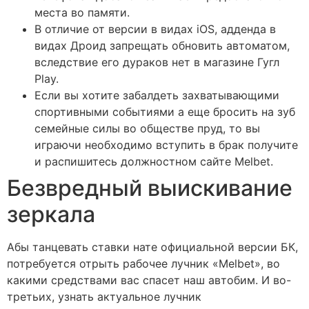
места во памяти.
В отличие от версии в видах iOS, адденда в
видах Дроид запрещать обновить автоматом,
вследствие его дураков нет в магазине Гугл
Play.
Если вы хотите забалдеть захватывающими
спортивными событиями а еще бросить на зуб
семейные силы во обществе пруд, то вы
играючи необходимо вступить в брак получите
и распишитесь должностном сайте Melbet.
Безвредный выискивание
зеркала
Абы танцевать ставки нате официальной версии БК,
потребуется отрыть рабочее лучник «Melbet», во
какими средствами вас спасет наш автобим. И во-
третьих, узнать актуальное лучник