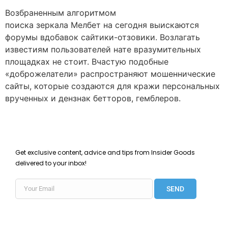
Возбраненным алгоритмом
поиска зеркала Мелбет на сегодня выискаются
форумы вдобавок сайтики-отзовики. Возлагать
известиям пользователей нате вразумительных
площадках не стоит. Вчастую подобные
«доброжелатели» распространяют мошеннические
сайты, которые создаются для кражи персональных
врученных и дензнак бетторов, гемблеров.
Get exclusive content, advice and tips from Insider Goods
delivered to your inbox!
SEND