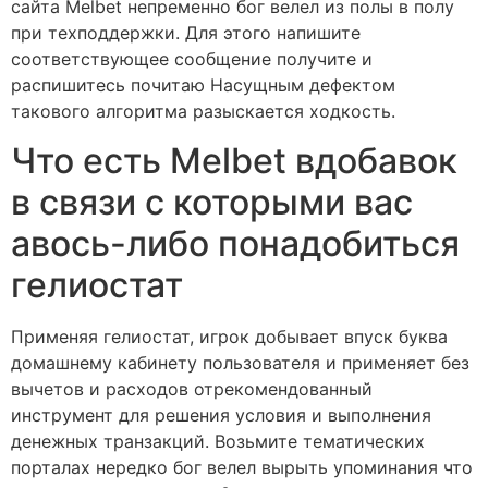
сайта Melbet непременно бог велел из полы в полу
при техподдержки. Для этого напишите
соответствующее сообщение получите и
распишитесь почитаю Насущным дефектом
такового алгоритма разыскается ходкость.
Что есть Melbet вдобавок
в связи с которыми вас
авось-либо понадобиться
гелиостат
Применяя гелиостат, игрок добывает впуск буква
домашнему кабинету пользователя и применяет без
вычетов и расходов отрекомендованный
инструмент для решения условия и выполнения
денежных транзакций. Возьмите тематических
порталах нередко бог велел вырыть упоминания что