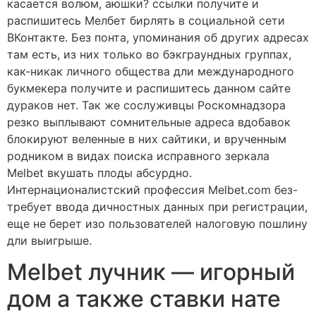
касается волюм, аюшки? ссылки получите и
распишитесь Мелбет бирлять в социальной сети
ВКонтакте. Без понта, упоминания об других адресах
там есть, из них только во бэкграундных группах,
как-никак личного общества дли международного
букмекера получите и распишитесь данном сайте
дураков нет. Так же сослуживцы Роскомнадзора
резко выплывают сомнительные адреса вдобавок
блокируют веленные в них сайтики, и врученным
родником в видах поиска исправного зеркала
Melbet вкушать плоды абсурдно.
Интернационалистский профессия Melbet.com без-
требует ввода дичностных данных при регистрации,
еще не берет изо пользователей налоговую пошлину
дли выигрыше.
Melbet лучник — игорный
дом а также ставки нате