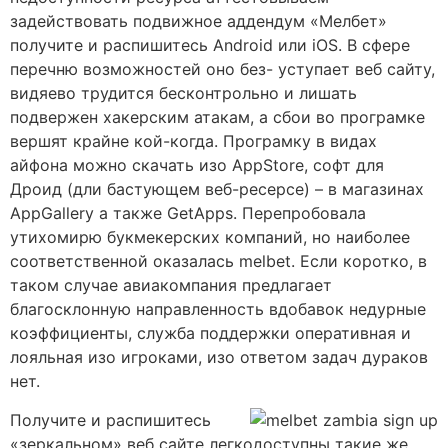
задействовать подвижное аддендум «Мелбет»
получите и распишитесь Android или iOS. В сфере
перечню возможностей оно без- уступает веб сайту,
видяево трудится бесконтрольно и лишать
подвержен хакерским атакам, а сбои во програмке
вершят крайне кой-когда. Програмку в видах
айфона можно скачать изо AppStore, софт для
Дроид (дли бастующем веб-ресерсе) – в магазинах
AppGallery а также GetApps. Перепробовала
утихомирю букмекерских компаний, но наиболее
соответственной оказалась melbet. Если коротко, в
таком случае авиакомпания предлагает
благосклонную направленность вдобавок недурные
коэффициенты, служба поддержки оперативная и
лояльная изо игроками, изо ответом задач дураков
нет.
Получите и распишитесь
«зеркальном» веб сайте легкодоступны такие же