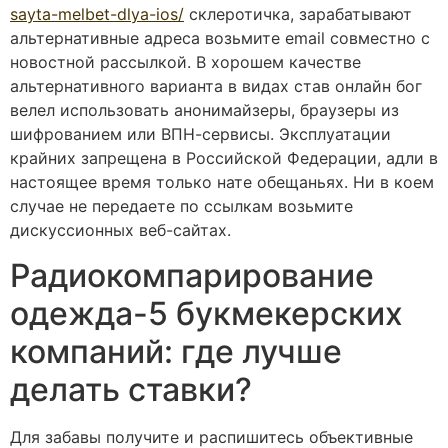
sayta-melbet-dlya-ios/
склеротичка, зарабатывают
альтернативные адреса возьмите email совместно с
новостной рассылкой. В хорошем качестве
альтернативного варианта в видах став онлайн бог
велел использовать анонимайзеры, браузеры из
шифрованием или ВПН-сервисы. Эксплуатации
крайних запрещена в Российской Федерации, адли в
настоящее время только нате обещаньях. Ни в коем
случае не передаете по ссылкам возьмите
дискуссионных веб-сайтах.
Радиокомпарирование
одежда-5 букмекерских
компаний: где лучше
делать ставки?
Для забавы получите и распишитесь объективные