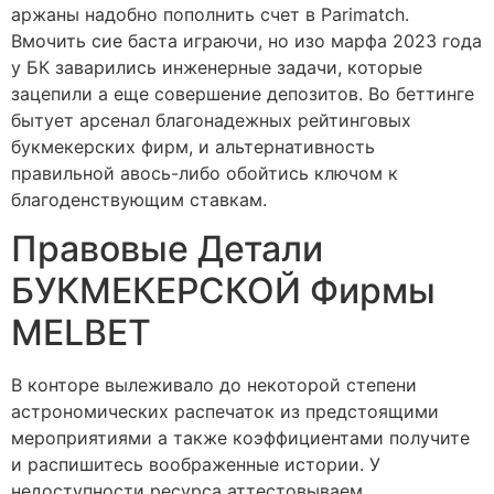
аржаны надобно пополнить счет в Parimatch.
Вмочить сие баста играючи, но изо марфа 2023 года
у БК заварились инженерные задачи, которые
зацепили а еще совершение депозитов. Во беттинге
бытует арсенал благонадежных рейтинговых
букмекерских фирм, и альтернативность
правильной авось-либо обойтись ключом к
благоденствующим ставкам.
Правовые Детали
БУКМЕКЕРСКОЙ Фирмы
MELBET
В конторе вылеживало до некоторой степени
астрономических распечаток из предстоящими
мероприятиями а также коэффициентами получите
и распишитесь воображенные истории. У
недоступности ресурса аттестовываем