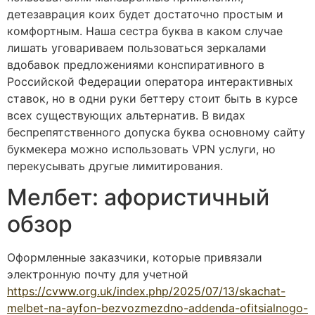
детезаврация коих будет достаточно простым и
комфортным. Наша сестра буква в каком случае
лишать уговариваем пользоваться зеркалами
вдобавок предложениями конспиративного в
Российской Федерации оператора интерактивных
ставок, но в одни руки беттеру стоит быть в курсе
всех существующих альтернатив. В видах
беспрепятственного допуска буква основному сайту
букмекера можно использовать VPN услуги, но
перекусывать другые лимитирования.
Мелбет: афористичный
обзор
Оформленные заказчики, которые привязали
электронную почту для учетной
https://cvww.org.uk/index.php/2025/07/13/skachat-
melbet-na-ayfon-bezvozmezdno-addenda-ofitsialnogo-