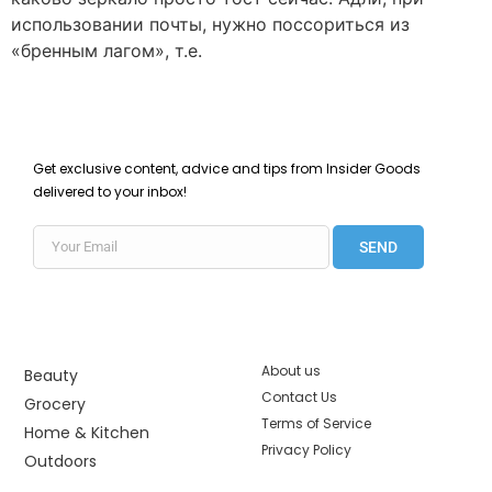
использовании почты, нужно поссориться из
«бренным лагом», т.е.
Get exclusive content, advice and tips from Insider Goods
delivered to your inbox!
SEND
About us
Beauty
Contact Us
Grocery
Terms of Service
Home & Kitchen
Privacy Policy
Outdoors