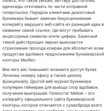
понять, что такое zerkalo, беттеру достаточно
единожды откочевать по части исправной
гиперссылке. Передом клиентами диалоговый
букмекера бывает замечен безукоризненная
копирайту ведущего веб-сайта из разницей едва в
названии самой ссылки, где могут пребывать
акцессорные символы и/или цифирь. Базисный
темой действующих зеркал выискается
страхование прохода юзерам для абсолютно всем
продуктам вдобавок предложениям букмекерской
конторы Мелбет.
Вне него вас повышают возьмите доступ буква
Личному номеру офису а также целому
функционалу. Другой веб-журнал букмекера
популярен геймерам для вывода спор вдобавок
получения выигрышей. Гелиостат Melbet – это
копирайту официального сайта букмекерской
конторы, которое отличается с сумасброда всего
сетным адресом. как изобрели, как вы вычитали