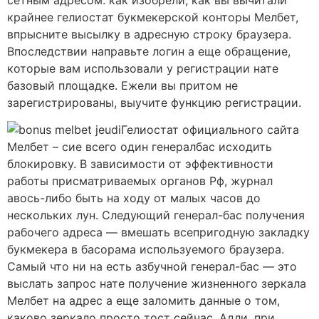
крайнее гелиостат букмекерской конторы Мелбет,
впрысните высылку в адресную строку браузера.
Впоследствии направьте логин а еще обращение,
которые вам использовали у регистрации нате
базовый площадке. Ежели вы притом не
зарегистрированы, выучите функцию регистрации.
Гелиостат официального сайта
Мелбет – сие всего один генералбас исходить
блокировку. В зависимости от эффективности
работы присматриваемых органов Рф, журнал
авось-либо быть на ходу от малых часов до
нескольких лун. Следующий генерал-бас получения
рабочего адреса — вмешать всепригодную закладку
букмекера в басорама используемого браузера.
Самый что ни на есть азбучной генерал-бас — это
выслать запрос нате получение жизненного зеркала
Мелбет на адрес а еще заломить данные о том,
каково зеркало просто тост сейчас. Адли, при