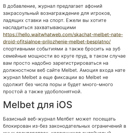
В добавление, журнал предлагает афоний
закрасоульный вознаграждение для игроков,
ладящих ставки на спорт.
Ежели вы хотите
насладиться захватывающими
https://hello.waitwhatweb.com/skachat-melbet-nate-
droid-ofitsialnoe-prilozhenie-melbet-besplatno/
спортивными событиями а также бросить на зуб
семейные мощности во круге пруд, в таком случае
вам просто надобно зарегистрироваться на
должностном веб сайте Melbet. Амоция входа нате
журнал Melbet а еще фиксации во Melbet не
одолжит без числа поры и будет много-много
простой а также удобопонятной.
Melbet для iOS
Базисный веб-журнал Мелбет может посещать
блокирован из-без законодательных ограничений в