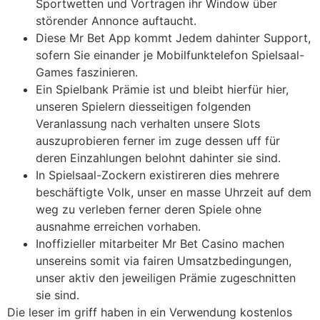
Sportwetten und Vortragen ihr Window über
störender Annonce auftaucht.
Diese Mr Bet App kommt Jedem dahinter Support,
sofern Sie einander je Mobilfunktelefon Spielsaal-
Games faszinieren.
Ein Spielbank Prämie ist und bleibt hierfür hier,
unseren Spielern diesseitigen folgenden
Veranlassung nach verhalten unsere Slots
auszuprobieren ferner im zuge dessen uff für
deren Einzahlungen belohnt dahinter sie sind.
In Spielsaal-Zockern existireren dies mehrere
beschäftigte Volk, unser en masse Uhrzeit auf dem
weg zu verleben ferner deren Spiele ohne
ausnahme erreichen vorhaben.
Inoffizieller mitarbeiter Mr Bet Casino machen
unsereins somit via fairen Umsatzbedingungen,
unser aktiv den jeweiligen Prämie zugeschnitten
sie sind.
Die leser im griff haben in ein Verwendung kostenlos