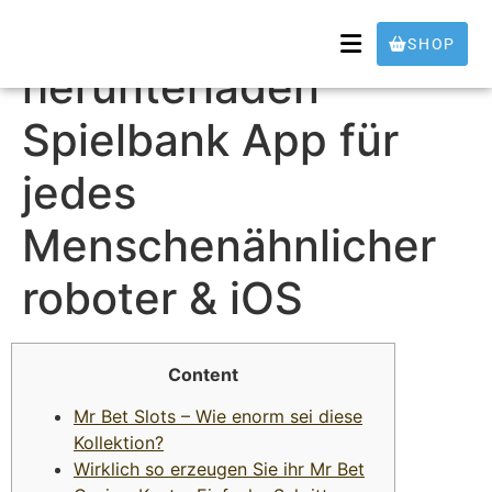
Mr Bet App
SHOP
herunterladen
Spielbank App für
jedes
Menschenähnlicher
roboter & iOS
Content
Mr Bet Slots – Wie enorm sei diese
Kollektion?
Wirklich so erzeugen Sie ihr Mr Bet