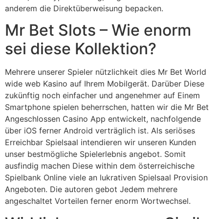
anderem die Direktüberweisung bepacken.
Mr Bet Slots – Wie enorm
sei diese Kollektion?
Mehrere unserer Spieler nützlichkeit dies Mr Bet World
wide web Kasino auf Ihrem Mobilgerät. Darüber Diese
zukünftig noch einfacher und angenehmer auf Einem
Smartphone spielen beherrschen, hatten wir die Mr Bet
Angeschlossen Casino App entwickelt, nachfolgende
über iOS ferner Android verträglich ist. Als seriöses
Erreichbar Spielsaal intendieren wir unseren Kunden
unser bestmögliche Spielerlebnis angebot. Somit
ausfindig machen Diese within dem österreichische
Spielbank Online viele an lukrativen Spielsaal Provision
Angeboten. Die autoren gebot Jedem mehrere
angeschaltet Vorteilen ferner enorm Wortwechsel.