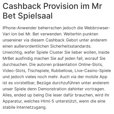
Cashback Provision im Mr
Bet Spielsaal
IPhone-Anwender beherrschen jedoch die Webbrowser-
Vari ion bei Mr. Bet verwenden. Weiterhin punkten
unsereiner via diesem Cashback Gebot unter anderem
einen außerordentlichen Sicherheitsstandards.
Unwichtig, wafer Spiele Cluster Sie lieber wollen, inside
MrBet ausfindig machen Sie auf jeden fall, worauf Sie
durchsuchen. Die autoren präsentation Online-Slots,
Video-Slots, Tischspiele, Rubbellose, Live-Casino-Spiele
und jedoch vieles noch mehr. Auch via der mobile App
ist es vorstellbar, Bezüge durchzuführen unter anderem
unser Spiele denn Demonstration dahinter vortragen.
Alles, ended up being Die leser dafür brauchen, wird ihr
Apparatur, welches Html-5 unterstützt, wenn die eine
stabile Internetzugang.