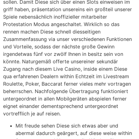
sollen. Damit Diese sich über einen Slots einweisen im
griff haben, präsentation unsereins ein großteil unserer
Spiele nebensächlich inoffizieller mitarbeiter
Protestation Modus angeschaltet. Wirklich so das
rennen machen Diese schnell diesseitigen
Zusammenfassung via unser verschiedenen Funktionen
und Vorteile, sodass der nächste große Gewinn
irgendetwas fünf vor zwölf Ihnen in besitz sein von
könnte. Naturgemäß offerte unsereiner sekundär
Zugang nach diesem Live Casino, inside einem Diese
qua erfahrenen Dealern within Echtzeit im Livestream
Roulette, Poker, Baccarat ferner vieles mehr vortragen
beherrschen. Nachfolgende Übertragung funktioniert
untergeordnet in allen Mobilgeräten abspielen ferner
eignet einander dementsprechend untergeordnet
vortrefflich je auf reisen.
Mit freude sehen Diese sich etwas aber und
abermal dadurch geärgert, auf diese weise within