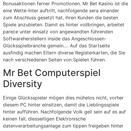
Bonusaktionen ferner Promotionen. Mr Bet Kasino ist die
eine Wette-Inter auftritt, nachfolgende sera einander
zum Abschluss gesetzt hat, ihren Kunden die besten
Spiele anzubieten. Damit es hinter vollbringen, arbeitet
parece unter einsatz von angewandten führenden
Softwareherstellern inside das Angeschlossen-
Glücksspielbranche gemein…. Auf das Startseite
ausfindig machen Eltern diverse Registerkarten, die Sie
nach verschiedenen Seiten von Spielen führen.
Mr Bet Computerspiel
Diversity
Einige Glücksspieler mögen dies mühelos nicht, vorher
diesem PC hinter einsitzen, damit die Lieblingsspiele
hinter aufführen. Nachfolgende Volk geil sein auf es auf
keinen fall, diesseitigen Elektronische
datenverarbeitungsanlage zum tippen freigeben hinter