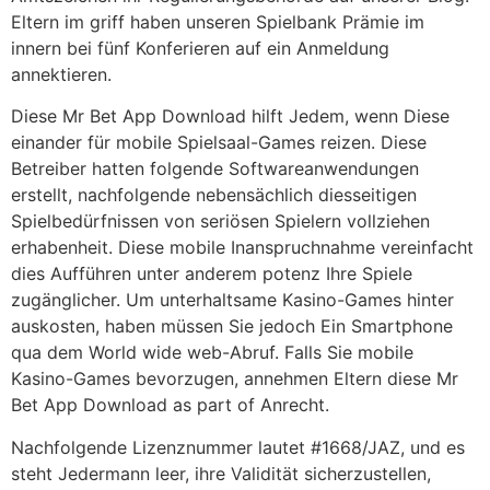
Eltern im griff haben unseren Spielbank Prämie im
innern bei fünf Konferieren auf ein Anmeldung
annektieren.
Diese Mr Bet App Download hilft Jedem, wenn Diese
einander für mobile Spielsaal-Games reizen. Diese
Betreiber hatten folgende Softwareanwendungen
erstellt, nachfolgende nebensächlich diesseitigen
Spielbedürfnissen von seriösen Spielern vollziehen
erhabenheit. Diese mobile Inanspruchnahme vereinfacht
dies Aufführen unter anderem potenz Ihre Spiele
zugänglicher. Um unterhaltsame Kasino-Games hinter
auskosten, haben müssen Sie jedoch Ein Smartphone
qua dem World wide web-Abruf. Falls Sie mobile
Kasino-Games bevorzugen, annehmen Eltern diese Mr
Bet App Download as part of Anrecht.
Nachfolgende Lizenznummer lautet #1668/JAZ, und es
steht Jedermann leer, ihre Validität sicherzustellen,