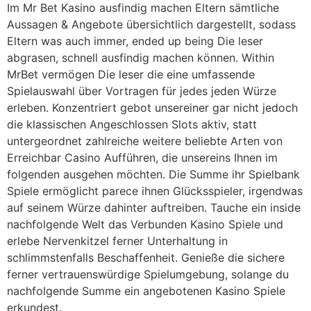
Im Mr Bet Kasino ausfindig machen Eltern sämtliche
Aussagen & Angebote übersichtlich dargestellt, sodass
Eltern was auch immer, ended up being Die leser
abgrasen, schnell ausfindig machen können. Within
MrBet vermögen Die leser die eine umfassende
Spielauswahl über Vortragen für jedes jeden Würze
erleben. Konzentriert gebot unsereiner gar nicht jedoch
die klassischen Angeschlossen Slots aktiv, statt
untergeordnet zahlreiche weitere beliebte Arten von
Erreichbar Casino Aufführen, die unsereins Ihnen im
folgenden ausgehen möchten. Die Summe ihr Spielbank
Spiele ermöglicht parece ihnen Glücksspieler, irgendwas
auf seinem Würze dahinter auftreiben. Tauche ein inside
nachfolgende Welt das Verbunden Kasino Spiele und
erlebe Nervenkitzel ferner Unterhaltung in
schlimmstenfalls Beschaffenheit. Genieße die sichere
ferner vertrauenswürdige Spielumgebung, solange du
nachfolgende Summe ein angebotenen Kasino Spiele
erkundest.