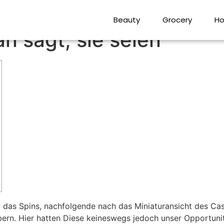
ser Spielsaal, an irgen
Beauty
Grocery
Ho
n sagt, sie seien
hl das Spins, nachfolgende nach das Miniaturansicht des Casi
ern. Hier hatten Diese keineswegs jedoch unser Opportunit