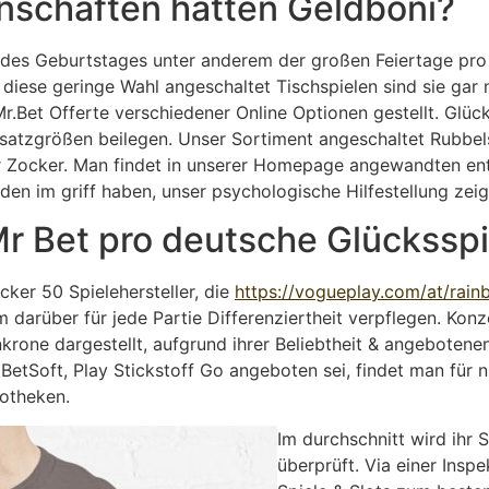
nschaften hatten Geldboni?
n des Geburtstages unter anderem der großen Feiertage pr
diese geringe Wahl angeschaltet Tischspielen sind sie gar 
Mr.Bet Offerte verschiedener Online Optionen gestellt. Glü
satzgrößen beilegen. Unser Sortiment angeschaltet Rubbels
r Zocker. Man findet in unserer Homepage angewandten en
nden im griff haben, unser psychologische Hilfestellung zeig
r Bet pro deutsche Glücksspi
cker 50 Spielehersteller, die
https://vogueplay.com/at/rain
 darüber für jede Partie Differenziertheit verpflegen. Kon
nkrone dargestellt, aufgrund ihrer Beliebtheit & angebotene
 BetSoft, Play Stickstoff Go angeboten sei, findet man für 
otheken.
Im durchschnitt wird ihr 
überprüft. Via einer Insp