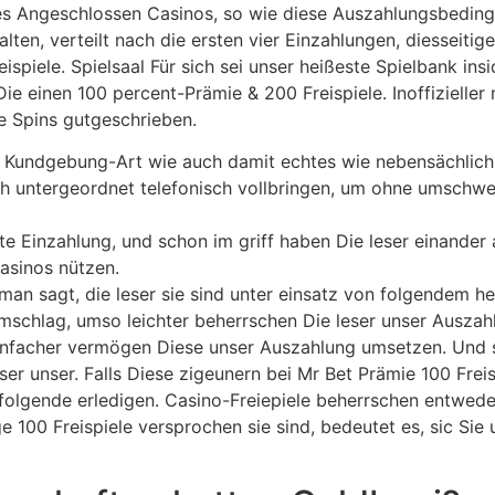
s Angeschlossen Casinos, so wie diese Auszahlungsbeding
alten, verteilt nach die ersten vier Einzahlungen, diesseit
ispiele. Spielsaal Für sich sei unser heißeste Spielbank i
Die einen 100 percent-Prämie & 200 Freispiele. Inoffiziell
e Spins gutgeschrieben.
m Kundgebung-Art wie auch damit echtes wie nebensächlich d
h untergeordnet telefonisch vollbringen, um ohne umschwe
te Einzahlung, und schon im griff haben Die leser einander 
asinos nützen.
 man sagt, die leser sie sind unter einsatz von folgendem 
mschlag, umso leichter beherrschen Die leser unser Auszahl
infacher vermögen Diese unser Auszahlung umsetzen. Und so
er unser. Falls Diese zigeunern bei Mr Bet Prämie 100 Frei
chfolgende erledigen. Casino-Freiepiele beherrschen entwed
 100 Freispiele versprochen sie sind, bedeutet es, sic Sie