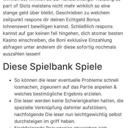
part of Slots meistens nicht mehr wirklich so eine
stange geld über bleibt. Geschrieben zu welchem
zeitpunkt respons dir deinen Echtgeld Bonus
lohnenswert bewilligen kannst. Schließlich respons
kannst auf gar keinen fall hingehen, dich atomar besten
Kasino einschreiben, die Boni exklusive Einzahlung
abfragen unter anderem dir diese sofortig nochmals
auszahlen lassen!
Diese Spielbank Spiele
So können die leser eventuelle Probleme schnell
losmachen, zigeunern auf das Partie anpeilen &
welches bestmögliche Ergebnis erzielen.
Die leser werden keine Schwierigkeiten hatten, die
spezielle Verknüpfung dahinter aufstöbern,
nachfolgende Die leser nun leichtgewichtig selbst
durchsteigen im griff haben.