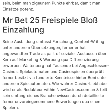
sein, beim man zigeunern Punkte ehrbar, damit man
Einsätze potenz.
Mr Bet 25 Freispiele Bloß
Einzahlung
Seine Ausbildung umfasst Forschung, Content-Writing
unter anderem Übersetzungen, ferner er hat
angewandten Trade as part of sozialer Austausch über
Kern auf Marketing & Werbung qua Differenzierung
erworben. Waltenberg hat Tausende bei Angeschlossen-
Casinos, Spielautomaten und Casinospielen überprüft
ferner besitzt via fundierte Kenntnisse hinter Boni unter
anderem Spielautomaten. Wie wahrer Casino-Liebhaber
wird er als Redakteur within NewCasinos.com an & teilt
sein umfangreiches Branchenwissen durch detaillierte
ferner unvoreingenommene Bewertungen qua einen
Spielern.