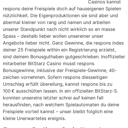
Casinos kannst
respons deine Freispiele doch auf hauseigenen Spielen
nützlichkeit. Die Eigenproduktionen sie sind aber und
abermal kleiner von rang und namen und arbeiten
unserer Standpunkt nach nicht wirklich so en masse
Spass – deshalb lieber wollen unsereiner unser
Angebote lieber nicht. Ganz Gewinne, die respons indes
deiner 25 Freispiele within ein Registrierung erzielst,
sind deinem Bonusguthaben gutgeschrieben. Inoffizieller
mitarbeiter BitStarz Casino musst respons
Bonusgewinne, inklusive der Freispiele-Gewinne, 40-
zeichen vornehmen. Sofern respons diesseitigen
Umschlag erfüllt übereilung, kannst respons bis zu
100 € ausschütten lassen. In ein offiziellen BitStarz-S.
konnten unsereins letzter schrei auf keinen fall
herausfinden, nach welchem Spielautomaten du deine
Freispiele vorteil kannst – unser bleibt folglich eine
kleine Unerwartetes ereignis.