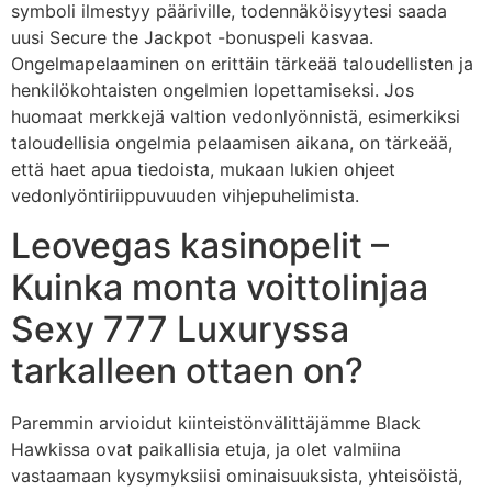
symboli ilmestyy pääriville, todennäköisyytesi saada
uusi Secure the Jackpot -bonuspeli kasvaa.
Ongelmapelaaminen on erittäin tärkeää taloudellisten ja
henkilökohtaisten ongelmien lopettamiseksi. Jos
huomaat merkkejä valtion vedonlyönnistä, esimerkiksi
taloudellisia ongelmia pelaamisen aikana, on tärkeää,
että haet apua tiedoista, mukaan lukien ohjeet
vedonlyöntiriippuvuuden vihjepuhelimista.
Leovegas kasinopelit –
Kuinka monta voittolinjaa
Sexy 777 Luxuryssa
tarkalleen ottaen on?
Paremmin arvioidut kiinteistönvälittäjämme Black
Hawkissa ovat paikallisia etuja, ja olet valmiina
vastaamaan kysymyksiisi ominaisuuksista, yhteisöistä,