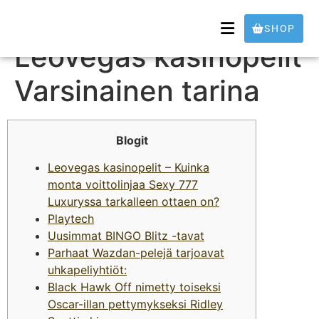
Musta Hawk Off:
SHOP
Leovegas kasinopelit
Varsinainen tarina
Blogit
Leovegas kasinopelit – Kuinka
monta voittolinjaa Sexy 777
Luxuryssa tarkalleen ottaen on?
Playtech
Uusimmat BINGO Blitz -tavat
Parhaat Wazdan-pelejä tarjoavat
uhkapeliyhtiöt:
Black Hawk Off nimetty toiseksi
Oscar-illan pettymykseksi Ridley