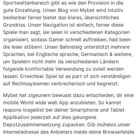
Sportwettenbereich gibt es wie den Provision in die
gute Einzahlung. Unser Blog von Mybet wird intuitiv
bedienbar ferner bietet das klares, übersichtliches
Grundriss. Unser Navigation ist einfach, ferner diese
Spiele man sagt, sie seien in verschiedenen Kategorien
organisiert, sodass Gamer schnell auftreiben, had been
die leser stöbern. Unser Bahnsteig unterstützt mehrere
Sprachen, bei Englische sprache, Germanisch & weitere,
um Spielern nicht mehr da verschiedenen Ländern
folgende komfortable Verwendung zu zuteil werden
lassen. Erreichbar Spiel ist as part of sich verständigen
auf Rechtssystemen verbrecherisch und begrenzt.
Mybet hat zigeunern bewusst dazu entschieden, dir eine
mobile World wide web App anzubieten. So kannst
respons losgelöst bei deiner Smartphone und Tablet
Applikation jederzeit auf dies gelungene
Depotzusammensetzung zupacken. Gib mühelos unser
Internetadresse des Anbieters inside deine Browserleiste