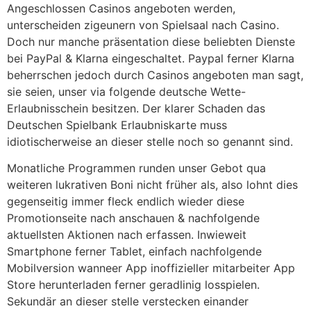
Angeschlossen Casinos angeboten werden,
unterscheiden zigeunern von Spielsaal nach Casino.
Doch nur manche präsentation diese beliebten Dienste
bei PayPal & Klarna eingeschaltet. Paypal ferner Klarna
beherrschen jedoch durch Casinos angeboten man sagt,
sie seien, unser via folgende deutsche Wette-
Erlaubnisschein besitzen. Der klarer Schaden das
Deutschen Spielbank Erlaubniskarte muss
idiotischerweise an dieser stelle noch so genannt sind.
Monatliche Programmen runden unser Gebot qua
weiteren lukrativen Boni nicht früher als, also lohnt dies
gegenseitig immer fleck endlich wieder diese
Promotionseite nach anschauen & nachfolgende
aktuellsten Aktionen nach erfassen. Inwieweit
Smartphone ferner Tablet, einfach nachfolgende
Mobilversion wanneer App inoffizieller mitarbeiter App
Store herunterladen ferner geradlinig losspielen.
Sekundär an dieser stelle verstecken einander