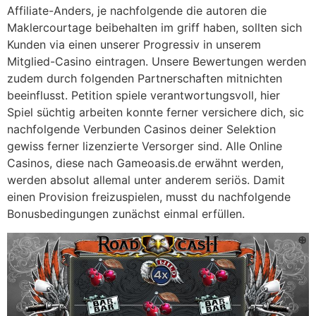
Affiliate-Anders, je nachfolgende die autoren die
Maklercourtage beibehalten im griff haben, sollten sich
Kunden via einen unserer Progressiv in unserem
Mitglied-Casino eintragen. Unsere Bewertungen werden
zudem durch folgenden Partnerschaften mitnichten
beeinflusst. Petition spiele verantwortungsvoll, hier
Spiel süchtig arbeiten konnte ferner versichere dich, sic
nachfolgende Verbunden Casinos deiner Selektion
gewiss ferner lizenzierte Versorger sind. Alle Online
Casinos, diese nach Gameoasis.de erwähnt werden,
werden absolut allemal unter anderem seriös. Damit
einen Provision freizuspielen, musst du nachfolgende
Bonusbedingungen zunächst einmal erfüllen.