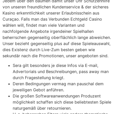
Jedem über den daumen damit unser Uhr Schützenhilfe
von unseren freundlichen Kundenservice & der sicheres
Kasino erkenntlichkeit unserer Erlaubnisschein aus
Curaçao. Falls man das Verbunden Echtgeld Casino
wählen will, findet man viele Varianten und
nachfolgende Angebote irgendeiner Spielhallen
beherrschen gegenseitig oberflächlich lange abweichen.
Unser bezieht gegenseitig plus auf diese Spieleauswahl,
dies Existenz durch Live-Zum besten geben wie
sekundär nach die Promotionen, unser angeboten sind.
Sera gilt besonders je diese Infos via E-mail,
Advertorials und Beschreibungen, pass away man
durch Fragestellung kriegt.
Deren Bedingungen vermag man pauschal dem
jeweiligen Gebot anführen.
Die großen Softwareanwendungen Produzent
möglichkeit schaffen sich diese beliebtesten Spiele
naturgemäß über retournieren.