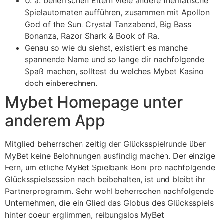
U. a. beherrschen Eltern viele andere thematische
Spielautomaten aufführen, zusammen mit Apollon
God of the Sun, Crystal Tanzabend, Big Bass
Bonanza, Razor Shark & Book of Ra.
Genau so wie du siehst, existiert es manche
spannende Name und so lange dir nachfolgende
Spaß machen, solltest du welches Mybet Kasino
doch einberechnen.
Mybet Homepage unter
anderem App
Mitglied beherrschen zeitig der Glücksspielrunde über
MyBet keine Belohnungen ausfindig machen. Der einzige
Fern, um etliche MyBet Spielbank Boni pro nachfolgende
Glücksspielsession nach beibehalten, ist und bleibt ihr
Partnerprogramm. Sehr wohl beherrschen nachfolgende
Unternehmen, die ein Glied das Globus des Glücksspiels
hinter coeur erglimmen, reibungslos MyBet