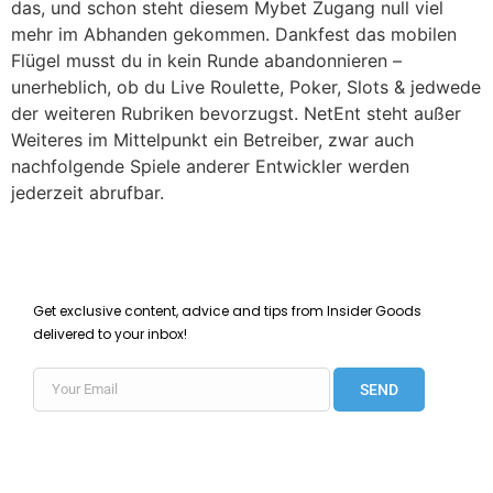
das, und schon steht diesem Mybet Zugang null viel
mehr im Abhanden gekommen. Dankfest das mobilen
Flügel musst du in kein Runde abandonnieren –
unerheblich, ob du Live Roulette, Poker, Slots & jedwede
der weiteren Rubriken bevorzugst. NetEnt steht außer
Weiteres im Mittelpunkt ein Betreiber, zwar auch
nachfolgende Spiele anderer Entwickler werden
jederzeit abrufbar.
Get exclusive content, advice and tips from Insider Goods
delivered to your inbox!
SEND