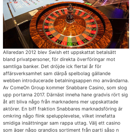
Allaredan 2012 blev Swish ett uppskattat betalsätt
bland privatpersoner, för direkta överföringar mot
samtliga banker. Det dröjde ick flertal år för
affärsverksamhet sam därpå spelbolag gällande
webben introducerade betalningsappen mo användarna.
Av ComeOn Group kommer Snabbare Casino, som slog
upp portarna 2017. Därnäst inneha hane gradvis rört sig
åt att bliva någo från marknadens mer uppskattade
aktörer. En biff fraktion Snabbares marknadsföring är
omkring någo flink spelupplevelse, vilket innefatta
smidiga insättningar sam rappa uttag. Välj ett casino
som äger någo grandios sortiment från parti såso n