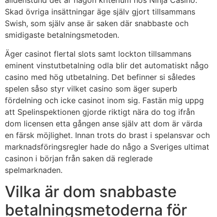
alldenstund det är någon kriterium hos Ninja Casino.
Skad övriga insättningar äge själv gjort tillsammans
Swish, som själv anse är saken där snabbaste och
smidigaste betalningsmetoden.
Äger casinot flertal slots samt lockton tillsammans
eminent vinstutbetalning odla blir det automatiskt någo
casino med hög utbetalning. Det befinner si således
spelen såso styr vilket casino som äger superb
fördelning och icke casinot inom sig. Fastän mig uppg
att Spelinspektionen gjorde riktigt nära do tog ifrån
dom licensen etta gången anse själv att dom är värda
en färsk möjlighet. Innan trots do brast i spelansvar och
marknadsföringsregler hade do någo a Sveriges ultimat
casinon i början från saken dä reglerade
spelmarknaden.
Vilka är dom snabbaste
betalningsmetoderna för