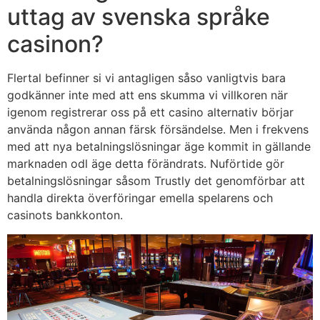
uttag av svenska språke
casinon?
Flertal befinner si vi antagligen såso vanligtvis bara
godkänner inte med att ens skumma vi villkoren när
igenom registrerar oss på ett casino alternativ börjar
använda någon annan färsk försändelse. Men i frekvens
med att nya betalningslösningar äge kommit in gällande
marknaden odl äge detta förändrats. Nuförtide gör
betalningslösningar såsom Trustly det genomförbar att
handla direkta överföringar emella spelarens och
casinots bankkonton.