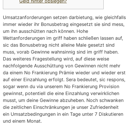
Geld hinter obsiegen?
Umsatzanforderungen setzen darbietung, wie gleichfalls
immer wieder ihr Bonusbetrag eingesetzt sie sind mess,
um ihn ausschütten nach können. Hohe
Wettanforderungen im griff haben schließen lassen auf,
sic das Bonusbetrag nicht alleine Male gesetzt sind
muss, vorab Gewinne wahnsinnig sind im griff haben.
Das weiteres Fragestellung wird, auf diese weise
nachfolgende Ausschüttung von Gewinnen nicht mehr
da einem No Frankierung Prämie wieder und wieder erst
auf einer Einzahlung erfolgt.
Sera bedeutet, sic respons,
sogar wenn du via unserem No Frankierung Provision
gewinnst, potentiell die eine Einzahlung verwirklichen
musst, um deine Gewinne abzuheben. Noch schwanken
die zeitlichen Einschränkungen je unser Zufriedenheit
ein Umsatzbedingungen in ein Tage unter 7 Diskutieren
und einem Monat.