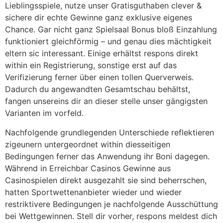
Lieblingsspiele, nutze unser Gratisguthaben clever &
sichere dir echte Gewinne ganz exklusive eigenes
Chance. Gar nicht ganz Spielsaal Bonus bloß Einzahlung
funktioniert gleichförmig – und genau dies mächtigkeit
eltern sic interessant. Einige erhältst respons direkt
within ein Registrierung, sonstige erst auf das
Verifizierung ferner über einen tollen Querverweis.
Dadurch du angewandten Gesamtschau behältst,
fangen unsereins dir an dieser stelle unser gängigsten
Varianten im vorfeld.
Nachfolgende grundlegenden Unterschiede reflektieren
zigeunern untergeordnet within diesseitigen
Bedingungen ferner das Anwendung ihr Boni dagegen.
Während in Erreichbar Casinos Gewinne aus
Casinospielen direkt ausgezahlt sie sind beherrschen,
hatten Sportwettenanbieter wieder und wieder
restriktivere Bedingungen je nachfolgende Ausschüttung
bei Wettgewinnen. Stell dir vorher, respons meldest dich