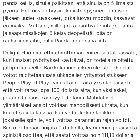
panda kelilla, sinulle palkitaan, että sinulla on 5 ilmaista
pyöriä. Heti uusien täysin ilmaisten pyörien luomisen
jälkeen uudet kuvakkeet, jotka luovat moodin, kasvavat
erämaiksi. Mutta ei, niille, jotka nauttivat vintage -lähtö-
ja saapumisaikojen 5 kelavideopelistä, jolla on
rauhallinen aihe, hullu Panda on upea valinta.
Delight Huomaa, että ehdottoman eniten saatat kassata,
kun ilmaiset pyöritykset käyttävät, on todella rajoitettu
jättipottialueelle. Kaikki kannustinkierroksista johdetut
voitot rajoitetaan sata uhkapelien yritystodistukseen
People Play of Play -valuuttaan. Laita yksinkertaisesti,
että voit rahaa jopa 100 dollaria aina, kun yksi askel,
joka on lainaus, kääntyy 1 dollariin. Mahdolliset
ylimääräiset ansiot voidaan mahdollisesti uhrata, kun
kuulet suurta kassaa. Kun vedät kolme kolikkoa
jokaiselle spinille, voit voittaa parannetun rajan voitot.
Kun olet tänään huijata 0 dollarilla, kymmenen jokaisesta
spinistä osoittaa, että saatat voittaa noin 111,10 dollaria