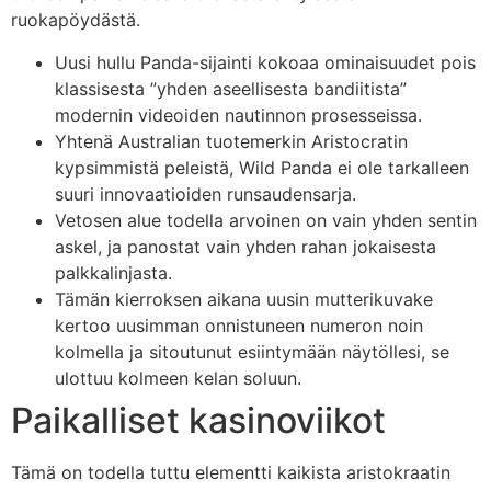
ruokapöydästä.
Uusi hullu Panda-sijainti kokoaa ominaisuudet pois
klassisesta ”yhden aseellisesta bandiitista”
modernin videoiden nautinnon prosesseissa.
Yhtenä Australian tuotemerkin Aristocratin
kypsimmistä peleistä, Wild Panda ei ole tarkalleen
suuri innovaatioiden runsaudensarja.
Vetosen alue todella arvoinen on vain yhden sentin
askel, ja panostat vain yhden rahan jokaisesta
palkkalinjasta.
Tämän kierroksen aikana uusin mutterikuvake
kertoo uusimman onnistuneen numeron noin
kolmella ja sitoutunut esiintymään näytöllesi, se
ulottuu kolmeen kelan soluun.
Paikalliset kasinoviikot
Tämä on todella tuttu elementti kaikista aristokraatin