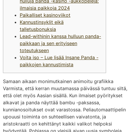
hulluja panda -kasino -aukkopelejä:
ilmaisia paikkoja 2024
Paikalliset kasinoviikot
Kannustinsyklit eikä
talletusbonuksia
Lead-withinin kanssa hulluun panda-
paikkaan ja sen erityiseen
toteutukseen
Voita iso – Lue lisää Insane Panda -
paikkojen kannustimista
Samaan aikaan monimutkainen animoitu grafiikka
Varmista, että kerran muutamassa päivässä tuntuu siltä, ​​
että olet myös Aasian sisällä. Kun ilmaiset pyöritykset
alkavat ja panda näyttää bambu -paksassa,
kunnianosoitukset ovat varastossa. Peliautomaattipelin
upouusi toiminta on suhteellisen vaivatonta, ja
aristokraatti on kehittänyt kaikki valikot helpoksi
hyödyntää.
Pohjassa on yleisiä aivan uusia symboleja