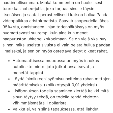
nautinnollisemman. Minkä kommentin on huolellisesti
tuore kasinohex-juhla, joka tarjoaa sinulle täysin
itsenäisen ja saatat perusteellisesti katsoa hullua Panda-
videopaikkaa aristokraatista. Saavutusnopeudella lähes
95%: sta, onnistuneen linjan todennäköisyys on myös
huomattavasti suurempi kuin aina kun menet
naapuruston uhkapelikokoelmaan. Se on vielä yksi syy
siihen, miksi useista sivuista ei vain pelata hullua pandaa
ilmaiseksi, ja sen on myös ostettava tietyt oikeat rahat.
Automaattisessa muodossa on myös innokas
autolin -toiminto, jota jotkut ansaitsevat ja
menetät tappiot.
Löydä ‘nimikkeen’ syömisuunnitelma rahan mittojen
määrittämiseksi (kolikkotyypit 0,01 yhdeksi).
Lisäbonuksen todella saaminen kiertää kaikki mitä
sinun täytyy tehdä, on todella tehdä ehdoton
vähimmäismäärä 1 dollarista.
Vaikka ei, vain siinä tapauksessa, että ilahdut