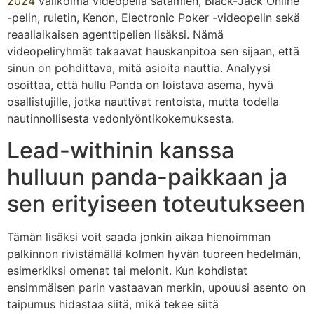
2024
valikoima videopeliä satamien, Black-Jack Online
-pelin, ruletin, Kenon, Electronic Poker -videopelin sekä
reaaliaikaisen agenttipelien lisäksi. Nämä
videopeliryhmät takaavat hauskanpitoa sen sijaan, että
sinun on pohdittava, mitä asioita nauttia. Analyysi
osoittaa, että hullu Panda on loistava asema, hyvä
osallistujille, jotka nauttivat rentoista, mutta todella
nautinnollisesta vedonlyöntikokemuksesta.
Lead-withinin kanssa
hulluun panda-paikkaan ja
sen erityiseen toteutukseen
Tämän lisäksi voit saada jonkin aikaa hienoimman
palkinnon rivistämällä kolmen hyvän tuoreen hedelmän,
esimerkiksi omenat tai melonit. Kun kohdistat
ensimmäisen parin vastaavan merkin, upouusi asento on
taipumus hidastaa siitä, mikä tekee siitä