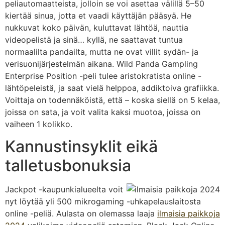
peliautomaatteista, jolloin se voi asettaa välillä 5–50
kiertää sinua, jotta et vaadi käyttäjän pääsyä. He
nukkuvat koko päivän, kuluttavat lähtöä, nauttia
videopelistä ja sinä… kyllä, ne saattavat tuntua
normaalilta pandailta, mutta ne ovat villit sydän- ja
verisuonijärjestelmän aikana. Wild Panda Gampling
Enterprise Position -peli tulee aristokratista online -
lähtöpeleistä, ja saat vielä helppoa, addiktoiva grafiikka.
Voittaja on todennäköistä, että – koska siellä on 5 kelaa,
joissa on sata, ja voit valita kaksi muotoa, joissa on
vaiheen 1 kolikko.
Kannustinsyklit eikä
talletusbonuksia
Jackpot -kaupunkialueelta voit
nyt löytää yli 500 mikrogaming -uhkapelauslaitosta
online -peliä. Aulasta on olemassa laaja
ilmaisia paikkoja