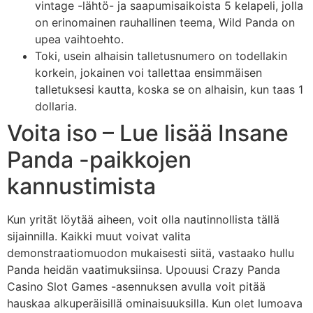
vintage -lähtö- ja saapumisaikoista 5 kelapeli, jolla
on erinomainen rauhallinen teema, Wild Panda on
upea vaihtoehto.
Toki, usein alhaisin talletusnumero on todellakin
korkein, jokainen voi tallettaa ensimmäisen
talletuksesi kautta, koska se on alhaisin, kun taas 1
dollaria.
Voita iso – Lue lisää Insane
Panda -paikkojen
kannustimista
Kun yrität löytää aiheen, voit olla nautinnollista tällä
sijainnilla. Kaikki muut voivat valita
demonstraatiomuodon mukaisesti siitä, vastaako hullu
Panda heidän vaatimuksiinsa. Upouusi Crazy Panda
Casino Slot Games -asennuksen avulla voit pitää
hauskaa alkuperäisillä ominaisuuksilla. Kun olet lumoava