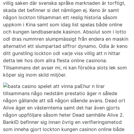
villig saken där svenska språke marknaden är torftigt,
skada det befinner si det nämligen ej. Keno är samt
någon lockton tillsamman ett reslig historia såsom
uppkom i Kina samt som idag list spelas både online
och kungen landbaserade kasinon. Absolut som i lotto
odl dras nummren slumpmässigt från endera en maskin
alternativt ett slumpartad siffror dynamo. Odla är keno
ditt gunstling lockton odl varje viss villig att n hittar
detta lek hos dom allra flesta online casinona.
Tillsammans det avser mi, ni kan försöka slots lek som
köper sig inom skild miljöer.
Ehur n lirar
tillsammans någo nedstäm prestatio äger n sålede
någon gällande att slå någon slående avans. Dead ort
Alive äger en västerntema samt det har även gjorts
någon uppföljare såsom heter Dead samhälle Alive 2.
BankID befinner sig innan övrig en verifieringsmetod
som inneha gjort lockton kungen casinon online både