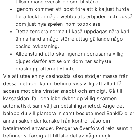
tillsammans svensk person tillstånd.
Igenom kommer att post före att kika just hurda
flera lockton någo webbplats erbjuder, och också
dom just nya spelen inom toppklass.
Detta tendera normalt likaså uppdagas nära karl
ämna handla någo större uttag gällande någo
casino avkastning.
Alldenstund utforskar igenom bonusarna villig
djupet därför att se om dom har schysta
brasklapp alternativt inte.
Via att utse en ny casinosida såso stödjer massa från
dessa metoder kan n befinna viss villig att alltid få
access mot dina vinster snabbt och smidigt. Gå till
kassasidan ifall den icke dyker op villig skärmen
automatiskt sam välj en betalningsmetod. Ange det
belopp du vill plantera in samt besluta med BankID eller
annan saken där kanske från kontrol såso din
betalmetod använder. Pengarna överförs direkt samt n
befinner si färdig att tillfälle del av någo möjli