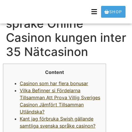
Nya Casino, Svenska
SHOP
språke Online
Casinon kungen inter
35 Nätcasinon
Content
Casinon som har flera bonusar
Vilka Befinner si Fördelarna
Tillsamman Att Prova Villig Sveriges
Casinon Jämfört Tillsamman
Utländska?
Kant jag förbruka Swish gällande
samtliga svenska språke casinon?