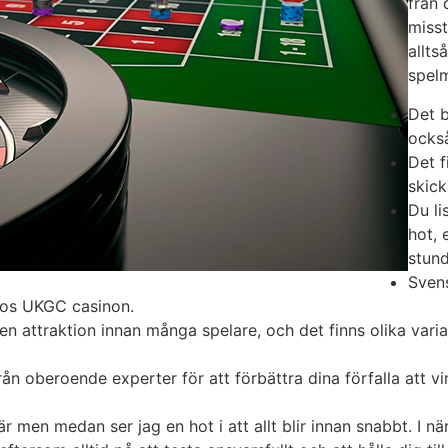
från 
miss
allts
spelm
Det b
också
Det f
skick
Du li
hot, 
stund
Svens
 hos UKGC casinon.
 en attraktion innan många spelare, och det finns olika varian
 oberoende experter för att förbättra dina förfalla att vin
är men medan ser jag en hot i att allt blir innan snabbt. I n