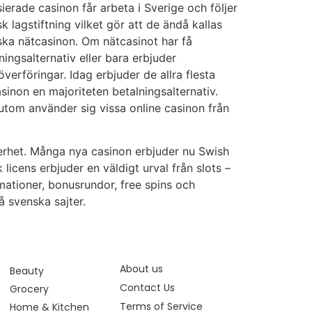
sierade casinon får arbeta i Sverige och följer
k lagstiftning vilket gör att de ändå kallas
ka nätcasinon. Om nätcasinot har få
ningsalternativ eller bara erbjuder
verföringar. Idag erbjuder de allra flesta
sinon en majoriteten betalningsalternativ.
tom använder sig vissa online casinon från
kerhet. Många nya casinon erbjuder nu Swish
licens erbjuder en väldigt urval från slots –
ationer, bonusrundor, free spins och
å svenska sajter.
About us
Beauty
Contact Us
Grocery
Terms of Service
Home & Kitchen