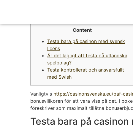
Nya Casinon 2025:
Content
Testa bara på casinon med svensk
licens
Är det lagligt att testa på utländska
spelbolag?
Testa kontrollerat och ansvarsfullt
med Swish
Vanligtvis
https://casinonsvenska.eu/paf-casi
bonusvillkoren för att vara viss på det. I box
föreskriver som maximalt tillåtna bonuserbj
Testa bara på casinon