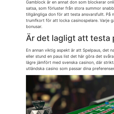
Gamblock är en annat don som blockerar onli
satsa, som förluster från stora summor snabbt
tillgängliga don för att testa ansvarsfullt. På
trumfkort för att locka casinospelare. Varje 
bonusar.
Är det lagligt att test
En annan viktig aspekt är att Spelpaus, det na
eller stund en paus list det här göra det svå
lägre jämfört med svenska casinon, där strikta
utländska casino som passar dina preferenser.